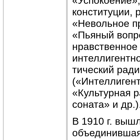
«Успокоение»,
конституции, 
«Невольное п
«Пьяный вопро
нравственное 
интеллигентно
тический рад
(«Интеллиген
«Культурная р
соната» и др.)
В 1910 г. выш
объединившая