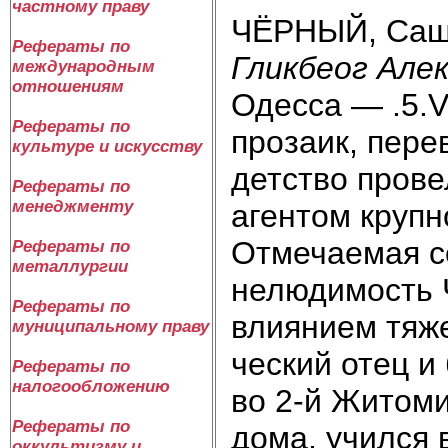
частному праву
ЧЁРНЫЙ, Саша
Рефераты по
Гликбеог Але
международным
отношениям
Одесса — .5.V
Рефераты по
прозаик, пере
культуре и искусству
детство прове
Рефераты по
менеджменту
агентом крупн
Отмечаемая с
Рефераты по
металлургии
нелюдимость 
Рефераты по
влиянием тяже
муниципальному праву
ческий отец и
Рефераты по
налогообложению
во 2-й Житоми
Рефераты по
дома, учился 
оккультизму и