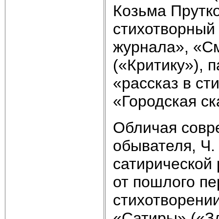
Козьма Прутко
стихотворный 
журнала», «См
(«Критику»), 
«рассказ в ст
«Городская ск
Обличая совре
обывателя, Ч.
сатирической 
от пошлого пе
стихотворени
«Сатиры» («Зд