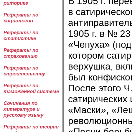
В 1905 г. пере
риторике
в сатирическ
Рефераты по
антиправитель
социологии
1905 г. в № 2
Рефераты по
статистике
«Чепуха» (по
Рефераты по
котором сатир
страхованию
верхушка, вкл
Рефераты по
строительству
был конфисков
После этого Ч
Рефераты по
таможенной системе
сатирических 
Сочинения по
«Маски», «Леш
литературе и
русскому языку
революционны
Рефераты по теории
«Песни борьбы