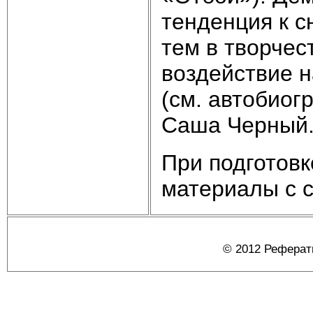
тенденция к 
тем в творчес
воздейст­вие н
(см. автобио
Саша Черный. 
При подготов
материалы с са
© 2012 Реферат