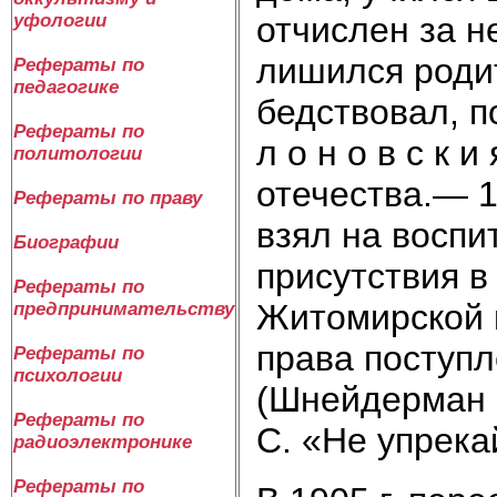
отчислен за н
уфологии
лишился роди
Рефераты по
педагогике
бедствовал, п
Рефераты по
л о н о в с к 
политологии
отечества.— 18
Рефераты по праву
взял на воспи
Биографии
присутствия в
Рефераты по
Житомирской 
предпринимательству
права поступл
Рефераты по
психологии
(Шнейдерман 
Рефераты по
С. «Не упрекай
радиоэлектронике
Рефераты по