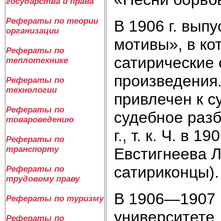
государства и права
Рефераты по теории
В 1906 г. вып
организации
мотивы», в ко
Рефераты по
сатирические 
теплотехнике
произведения.
Рефераты по
технологии
привлечен к с
Рефераты по
судебное разб
товароведению
г., т. к. Ч. в 1
Рефераты по
транспорту
Евстигнеева Л
сатириконцы).
Рефераты по
трудовому праву
В 1906—1907 г
Рефераты по туризму
университете,
Рефераты по