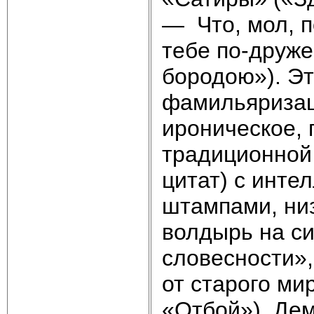
— Что, мол, п
тебе по-друже
бо­родою»). Э
фамильяризац
ироническое, 
традиционной 
цитат) с инте
штампами, низ
волдырь на с
словесности»,
от старого ми
«Отбой»). Дем