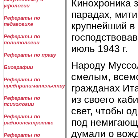
Кинохроника 
уфологии
парадах, мити
Рефераты по
крупнейший в 
педагогике
господствовав
Рефераты по
политологии
июль 1943 г.
Рефераты по праву
Народу Муссо
Биографии
смелым, всем
Рефераты по
гражданах Ита
предпринимательству
из своего каб
Рефераты по
психологии
свет, чтобы о
Рефераты по
под немигающ
радиоэлектронике
думали о вожд
Рефераты по