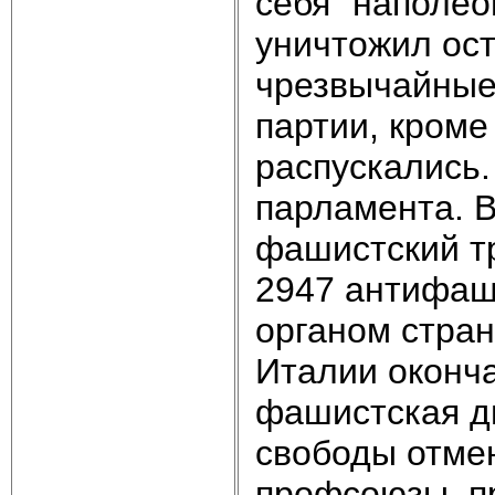
себя “наполео
уничтожил ост
чрезвычайные 
партии, кроме
распускались.
парламента. В
фашистский тр
2947 антифаш
органом стран
Италии оконч
фашистская ди
свободы отме
профсоюзы, п