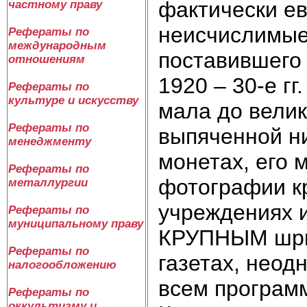
фактически е
частному праву
неисчислимые
Рефераты по
международным
поставившего 
отношениям
1920 – 30-е г
Рефераты по
культуре и искусству
мала до велик
Рефераты по
выпяченной н
менеджменту
монетах, его 
Рефераты по
фотографии к
металлургии
учреждениях 
Рефераты по
муниципальному праву
КРУПНЫМ шриф
Рефераты по
газетах, неод
налогообложению
всем програм
Рефераты по
оккультизму и