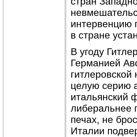
стран Западн
невмешательс
интервенцию п
в стране уста
В угоду Гитле
Германией Авс
гитлеровской 
целую серию а
итальянский 
либеральнее г
печах, не бро
Италии подве