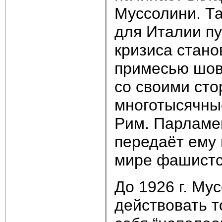
Муссолини. Т
для Италии п
кризиса стано
примесью шови
со своими ст
многотысячны
Рим. Парламе
передаёт ему 
мире фашистс
До 1926 г. Му
действовать т