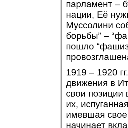
парламент – 
нации, Её нужн
Муссолини соб
борьбы” – “фа
пошло “фашиз
провозглашена
1919 – 1920 г
движения в Ит
свои позиции 
их, испуганна
имевшая своей
начинает вкла