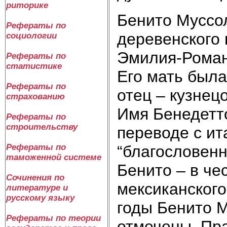
риторике
Бенито Муссол
Рефераты по
деревенского 
социологии
Эмилия-Роман
Рефераты по
статистике
Его мать был
Рефераты по
отец – кузнец
страхованию
Имя Бенедетто
Рефераты по
строительству
переводе с ит
“благословенн
Рефераты по
таможенной системе
Бенито – в че
Сочинения по
мексиканского
литературе и
русскому языку
годы Бенито 
Рефераты по теории
отмечены. Пра