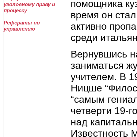
помощника куз
уголовному праву и
процессу
время он стал
Рефераты по
активно проп
управлению
среди итальян
Вернувшись н
заниматься жу
учителем. В 1
Ницше “Филос
“самым гениа
четверти 19-го
над капиталь
Известность М