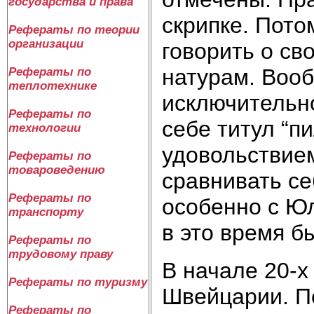
государства и права
скрипке. Пото
Рефераты по теории
организации
говорить о св
натурам. Воо
Рефераты по
теплотехнике
исключительно
Рефераты по
себе титул “п
технологии
удовольствие
Рефераты по
товароведению
сравнивать се
Рефераты по
особенно с Юл
транспорту
в это время б
Рефераты по
трудовому праву
В начале 20-х
Рефераты по туризму
Швейцарии. П
Рефераты по