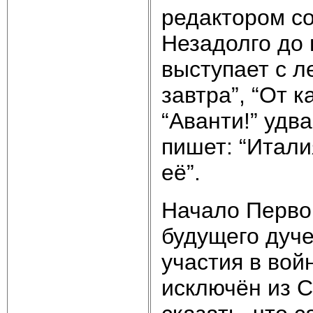
редактором со
Незадолго до
выступает с л
завтра”, “От 
“Аванти!” удв
пишет: “Итали
её”.
Начало Перво
будущего дуче
участия в вой
исключён из С