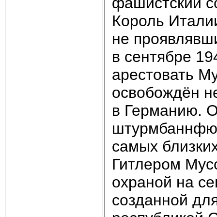
фашистский со
Король Италии
не проявлявши
в сентябре 19
арестовать Му
освобождён н
в Германию. 
штурмбаннфюр
самых близких
Гитлером Мус
охраной на се
созданной дл