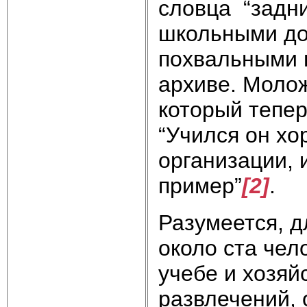
словца “задни
школьными до
похвальными 
архиве. Моло
который тепер
“Учился он хо
организации, 
пример”
[2]
.
Разумеется, д
около ста чел
учебе и хозяй
развлечений, 