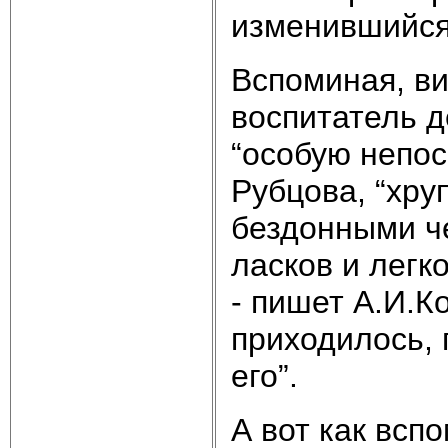
изменившийся
Вспоминая, в
воспитатель 
“особую непос
Рубцова, “хру
бездонными ч
ласков и легк
- пишет А.И.К
приходилось, 
его”.
А вот как всп