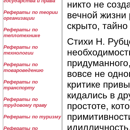
государства и права
никто не созда
Рефераты по теории
вечной жизни 
организации
скрыто, тайно
Рефераты по
теплотехнике
Стихи Н. Рубц
Рефераты по
необходимость
технологии
придуманного,
Рефераты по
товароведению
вовсе не одно
критике привык
Рефераты по
транспорту
кидались в др
Рефераты по
простоте, кот
трудовому праву
примитивности
Рефераты по туризму
идилличность,
Рефераты по