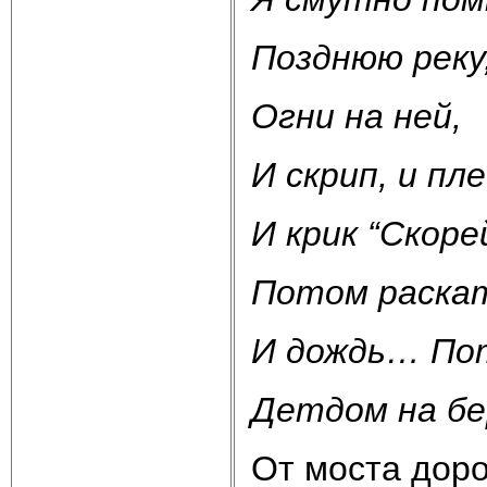
Позднюю реку
Огни на ней,
И скрип, и пл
И крик “Скорей
Потом раска
И дождь… По
Детдом на бе
От моста доро