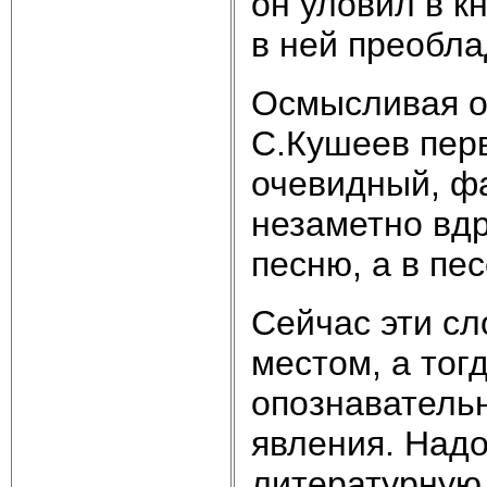
он уловил в к
в ней преобл
Осмысливая о
С.Кушеев перв
очевидный, фа
незаметно вдр
песню, а в пе
Сейчас эти сл
местом, а тог
опознавательн
явления. Надо
литературную 