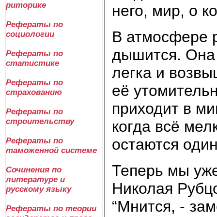
риторике
него, мир, о 
Рефераты по
В атмосфере р
социологии
дышится. Она 
Рефераты по
статистике
легка и возвы
Рефераты по
её утомительн
страхованию
приходит в ми
Рефераты по
строительству
когда всё мелк
остаются один
Рефераты по
таможенной системе
Теперь мы уже
Сочинения по
литературе и
Николая Рубцо
русскому языку
“Мнится, - за
Рефераты по теории