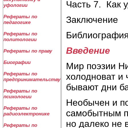
Часть 7. Как
уфологии
Рефераты по
Заключение
педагогике
Библиографи
Рефераты по
политологии
Введение
Рефераты по праву
Биографии
Мир поэзии Ни
Рефераты по
холодноват и 
предпринимательству
бывают дни ба
Рефераты по
психологии
Необычен и п
Рефераты по
самобытным по
радиоэлектронике
но далеко не 
Рефераты по