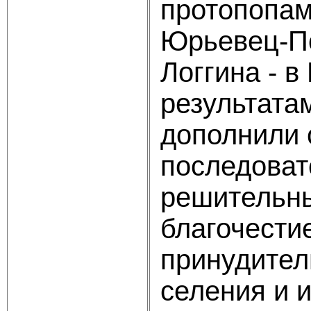
протопопам
Юрьевец-По
Логгина - 
результата
дополнили 
последоват
решительны
благочести
прину­дите
селения и 