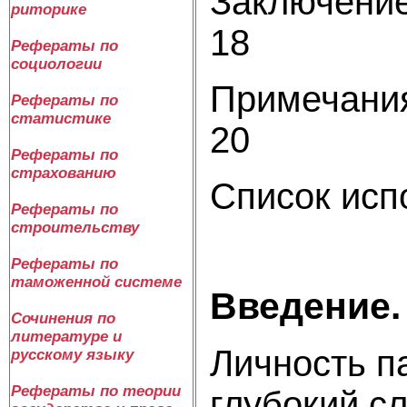
Заключени
риторике
18
Рефераты по
социологии
Примечани
Рефераты по
статистике
20
Рефераты по
страхованию
Список исп
Рефераты по
строительству
Рефераты по
таможенной системе
Введение.
Сочинения по
литературе и
Личность п
русскому языку
Рефераты по теории
глубокий с