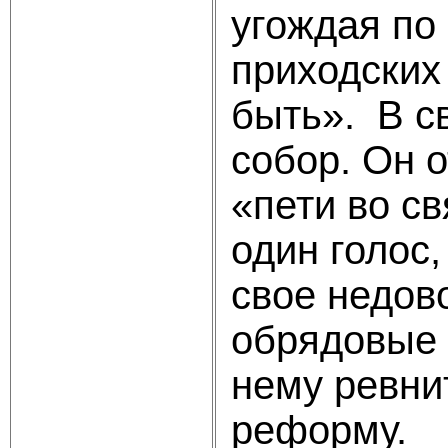
угождая по 
приходских
быть». В св
собор. Он 
«пети во св
один голос,
свое недов
обрядовые 
нему ревни
реформу.