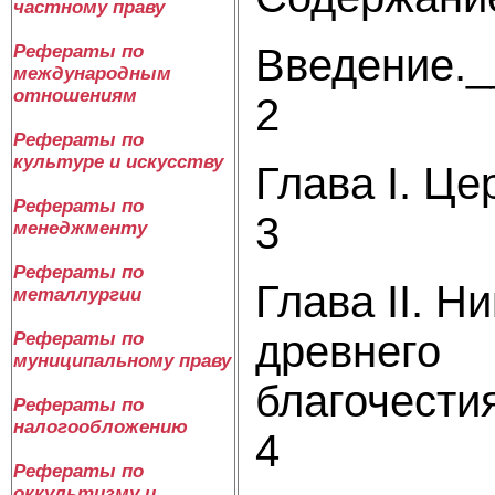
частному праву
Введение.
Рефераты по
международным
отношениям
2
Рефераты по
культуре и искусству
Глава I. Це
Рефераты по
3
менеджменту
Рефераты по
Глава II. Н
металлургии
древнего
Рефераты по
муниципальному праву
благочести
Рефераты по
налогообложению
4
Рефераты по
оккультизму и