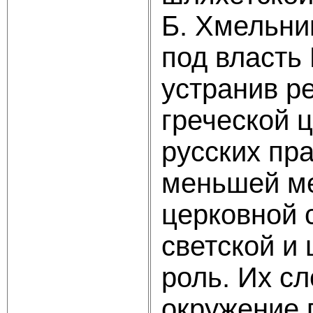
Б. Хмельни
под власть 
устранив р
грече­ской
русских пр
меньшей ме
церковной 
светской и
роль. Их с
окружение 