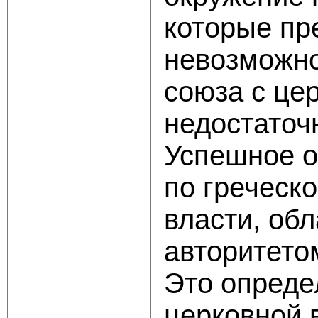
которые пре
невозможно
союза с це
недостаточ
Ус­пешное 
по греческ
власти, об
авторитето
Это опреде
церковной 