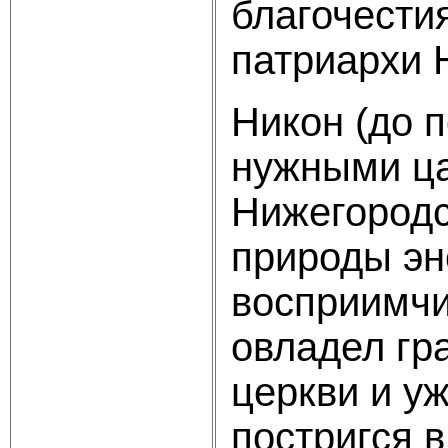
благочести
патриархи 
Никон (до 
нужными ца
Нижегородс
природы эн
восприимчи
овладел гр
церкви и уж
постригся 