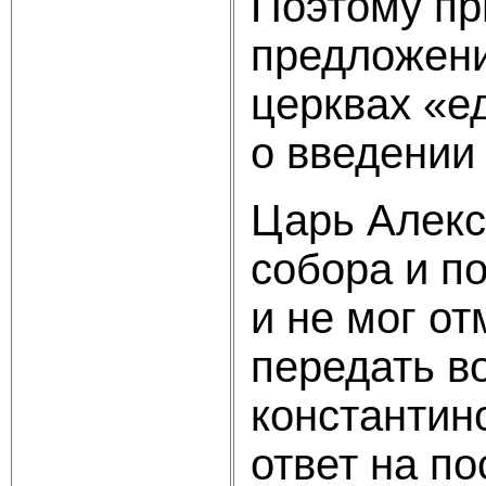
Поэтому пр
предложени
церквах «е
о введении
Царь Алекс
собора и п
и не мог от
передать в
константин
ответ на п