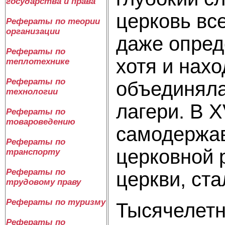
государства и права
церковь вс
Рефераты по теории
организации
даже опред
Рефераты по
хотя и нахо
теплотехнике
Рефераты по
объединяла
технологии
лагери. В X
Рефераты по
товароведению
самодержав
Рефераты по
церковной 
транспорту
Рефераты по
церкви, ста
трудовому праву
Рефераты по туризму
Тысячелетн
Рефераты по