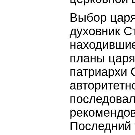
Выбор царя
духовник С
находившие
планы царя
патриархи 
авторитетн
последо­ва
рекомендов
Последний 