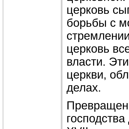
церковь сы
борьбы с м
стремлении
церковь вс
власти. Эт
церкви, об
делах.
Превращени
господства