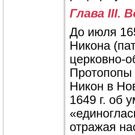
Глава III.
До июля 165
Никона (па
церковно-о
Протопопы 
Никон в Но
1649 г. об
«единоглас
отражая на