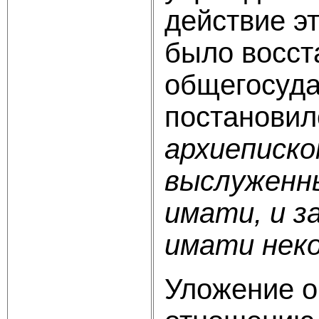
действие эт
было восст
общегосуда
постановило 
архиеписко
выслуженны
имати, и з
имати нек
Уложение о