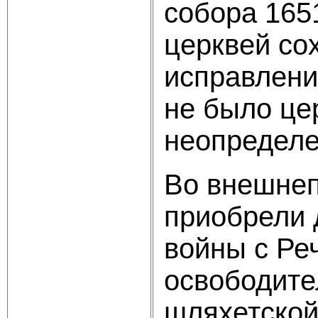
собора 1651
церквей со
исправления
не было це
неопределе
Во внешнеп
приобрели 
войны с Реч
осво­бодит
шляхетской