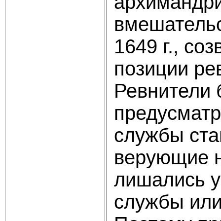
архимандри
вмешательс
1649 г., со
позиции рев
Ревнители б
предусматр
службы ста
верующие н
лишались у
службы или