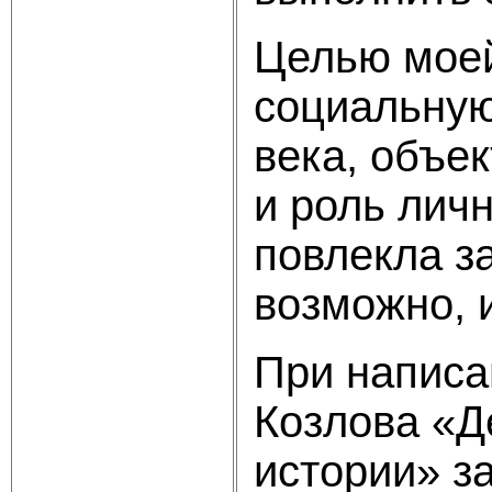
Целью моей
социальную
века, объе
и роль лич
повлекла з
возможно, 
При написа
Козлова «Д
истории» з