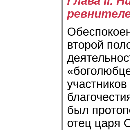
Глава II. 
ревнителе
Обеспокоен
второй пол
деятельнос
«боголюбце
участни­ков
благочестия
был протоп
отец царя 