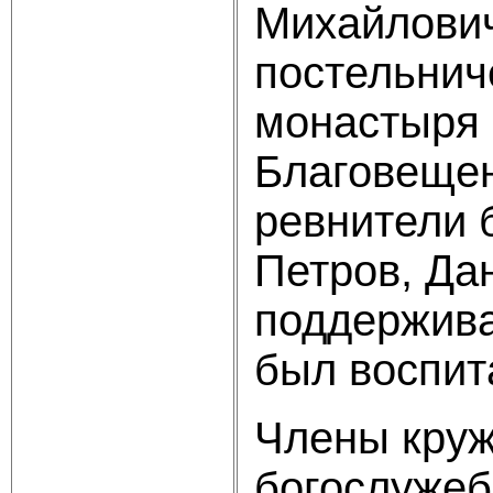
Ми­хайлови
постельнич
монастыря 
Благовещен
ревнители 
Петров, Дан
поддержива
был воспита
Члены круж
богослужеб