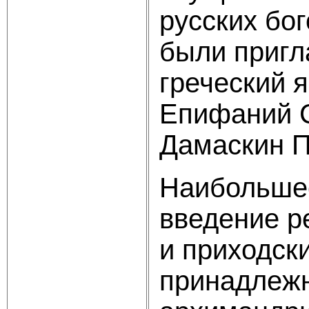
русских бог
были пригл
греческий я
Епифаний С
Дамаскин П
Наибольшее
введение р
и приходск
принадлежн