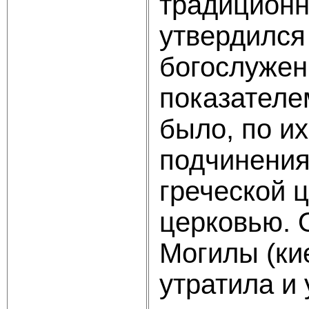
традици­онн
утвердился 
богослужени
показателе
было, по и
подчи­нени
греческой ц
церковью. 
Могилы (кие
утратила и 