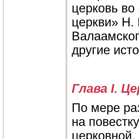
церковь во
церкви» Н.
Валаамског
другие исто
Глава I. Ц
По мере ра
на повестк
церковной.