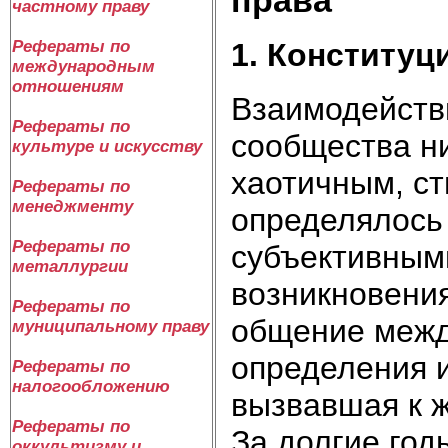
частному праву
1. Конституц
Рефераты по
международным
отношениям
Взаимодействи
Рефераты по
сообщества ни
культуре и искусству
хаотичным, с
Рефераты по
менеджменту
определялось 
Рефераты по
субъективным
металлургии
возникновения
Рефераты по
общение межд
муниципальному праву
определения и
Рефераты по
налогообложению
вызвавшая к 
Рефераты по
За долгие год
оккультизму и