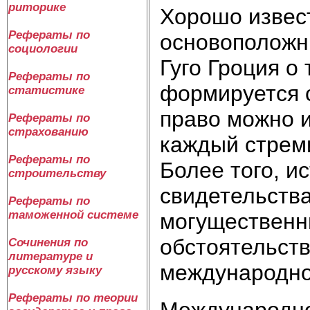
риторике
Хорошо извес
Рефераты по
основоположн
социологии
Гуго Гроция о
Рефераты по
формируется с
статистике
право можно и
Рефераты по
страхованию
каждый стреми
Рефераты по
Более того, и
строительству
свидетельства
Рефераты по
таможенной системе
могущественн
обстоятельств
Сочинения по
литературе и
международно
русскому языку
Рефераты по теории
Международно