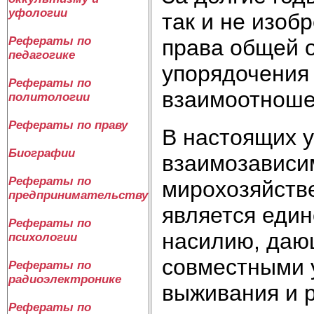
уфологии
так и не изоб
Рефераты по
права общей 
педагогике
упорядочения
Рефераты по
взаимоотноше
политологии
Рефераты по праву
В настоящих у
Биографии
взаимозависим
Рефераты по
мирохозяйств
предпринимательству
является един
Рефераты по
насилию, даю
психологии
совместными 
Рефераты по
радиоэлектронике
выживания и р
Рефераты по