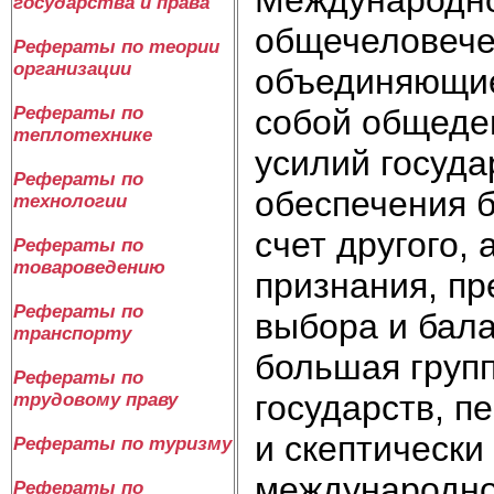
государства и права
общечеловечес
Рефераты по теории
организации
объединяющие
собой общеде
Рефераты по
теплотехнике
усилий госуда
Рефераты по
обеспечения б
технологии
счет другого, 
Рефераты по
товароведению
признания, пр
Рефераты по
выбора и бала
транспорту
большая груп
Рефераты по
государств, п
трудовому праву
и скептически
Рефераты по туризму
международном
Рефераты по