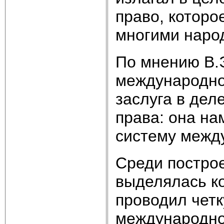
право, котор
многими народ
По мнению В.Э
международно
заслуга в дел
права: она н
систему между
Среди постро
выделялась ко
проводил чет
международно