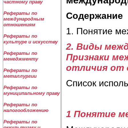
частному праву
Содержание
Рефераты по
международным
отношениям
1. Понятие м
Рефераты по
культуре и искусству
2. Виды меж
Рефераты по
Признаки ме
менеджменту
отличия от 
Рефераты по
металлургии
Список испол
Рефераты по
муниципальному праву
Рефераты по
налогообложению
1 Понятие м
Рефераты по
оккультизму и