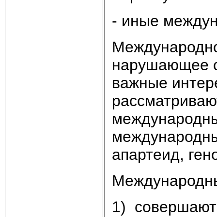
- иные между
Международно
нарушающее с
важные интер
рассматриваю
международны
международны
апартеид, ген
Международны
1) совершают