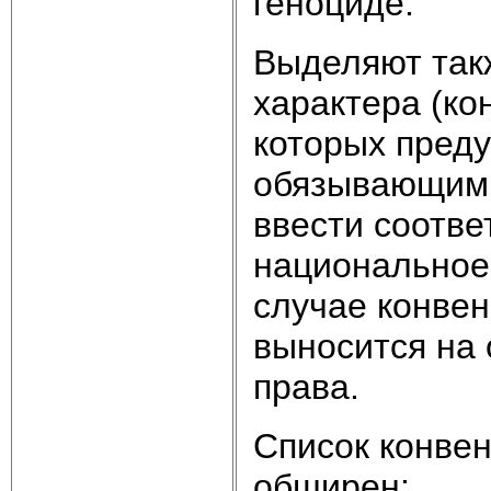
геноциде.
Выделяют так
характера (ко
которых пред
обязывающими
ввести соотв
национальное 
случае конвен
выносится на 
права.
Список конве
обширен: