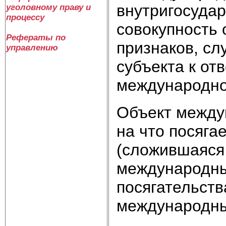
внутригосуда
уголовному праву и
процессу
совокупность 
Рефераты по
признаков, с
управлению
субъекта к от
международно
Объект между
на что посяг
(сложившаяся
международны
посягательств
международны