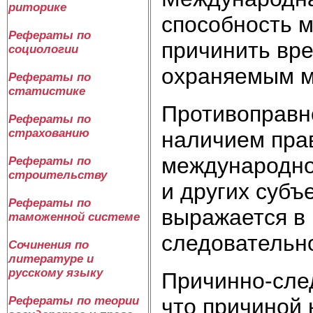
риторике
способность 
Рефераты по
причинить вр
социологии
охраняемым м
Рефераты по
статистике
Противоправн
Рефераты по
страхованию
наличием пра
международно
Рефераты по
строительству
и других субъ
Рефераты по
выражается в 
таможенной системе
следовательно
Сочинения по
литературе и
русскому языку
Причинно-след
что причиной 
Рефераты по теории