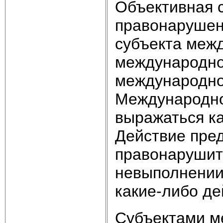
Объективная 
правонарушен
субъекта меж
международно
международно
Международно
выражаться ка
Действие пред
правонарушит
невыполнении
какие-либо де
Субъектами м