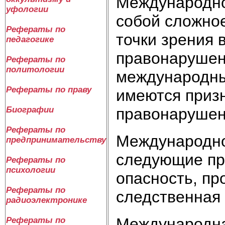
Международно
уфологии
собой сложно
Рефераты по
точки зрения 
педагогике
правонарушен
Рефераты по
политологии
международны
Рефераты по праву
имеются приз
правонарушен
Биографии
Рефераты по
Международно
предпринимательству
следующие пр
Рефераты по
психологии
опасность, пр
Рефераты по
следственная 
радиоэлектронике
Международна
Рефераты по