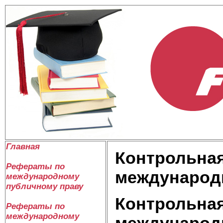
Главная
Контрольная
Рефераты по
международ
международному
публичному праву
Контрольная
Рефераты по
международному
международ