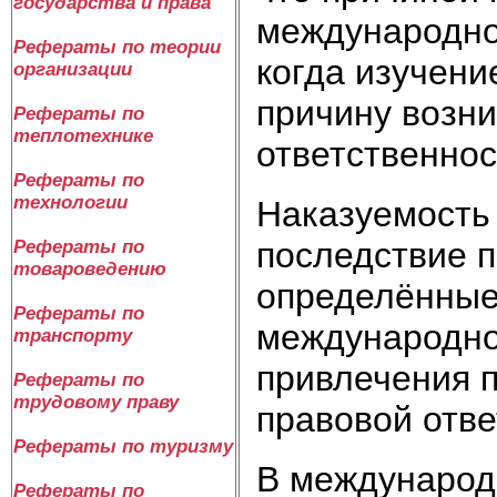
государства и права
международно
Рефераты по теории
когда изучени
организации
причину возни
Рефераты по
теплотехнике
ответственнос
Рефераты по
технологии
Наказуемость
последствие 
Рефераты по
товароведению
определённые
Рефераты по
международно
транспорту
привлечения 
Рефераты по
трудовому праву
правовой отве
Рефераты по туризму
В международ
Рефераты по