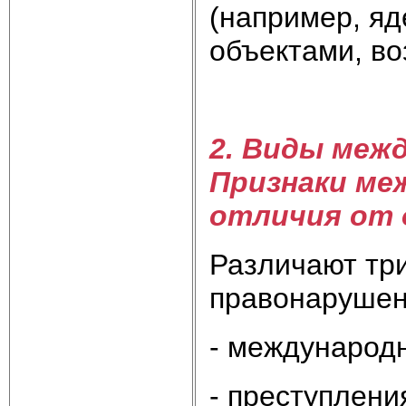
(например, я
объектами, в
2. Виды меж
Признаки ме
отличия от 
Различают тр
правонарушен
- международ
- преступлени