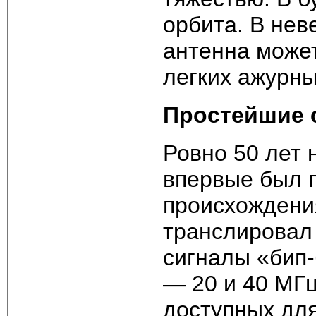
орбита. В нев
антенна может
легких ажурны
Простейшие 
Ровно 50 лет 
впервые был п
происхождения
транслировал 
сигналы «бип-
— 20 и 40 МГц
доступных дл