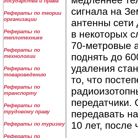
государства и права
сигнала на Зе
Рефераты по теории
организации
антенны сети 
в некоторых 
Рефераты по
теплотехнике
70-метровые а
Рефераты по
поднять до 60
технологии
удаления стан
Рефераты по
товароведению
то, что посте
Рефераты по
радиоизотопны
транспорту
передатчики. 
Рефераты по
передавать н
трудовому праву
10 лет, после 
Рефераты по туризму
Рефераты по