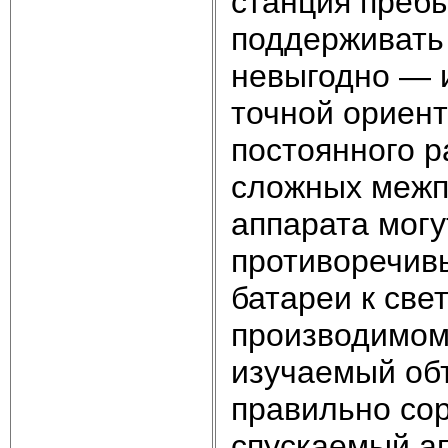
станция преб
поддерживать 
невыгодно — 
точной ориент
постоянного р
сложных межп
аппарата мог
противоречив
батареи к све
производимом
изучаемый объ
правильно со
спускаемый ап