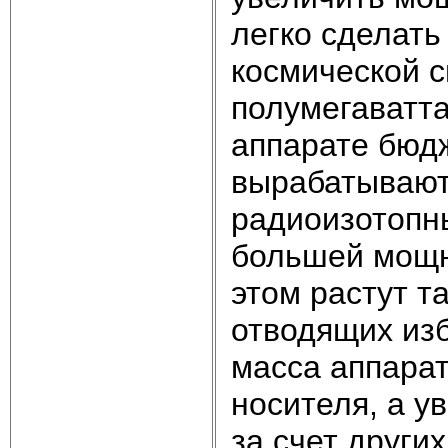
легко сделат
космической с
полумегаватта
аппарате бюдж
вырабатывают
радиоизотопн
большей мощн
этом растут т
отводящих из
масса аппара
носителя, а у
за счет други