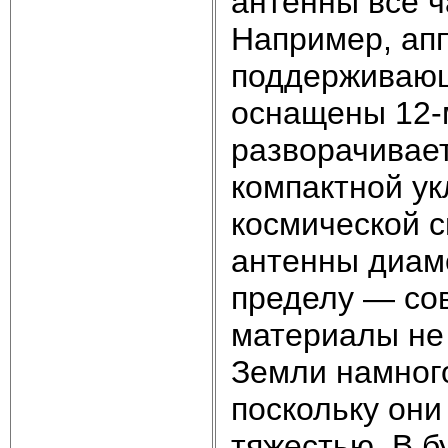
антенны все 
Например, апп
поддерживающ
оснащены 12-
разворачивает
компактной ук
космической с
антенны диаме
пределу — со
материалы не 
Земли намног
поскольку он
тяжестью. В б