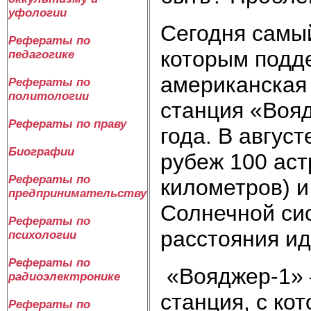
уфологии
Сегодня самый
Рефераты по
которым подде
педагогике
американская
Рефераты по
политологии
станция «Вояд
Рефераты по праву
года. В авгус
Биографии
рубеж 100 ас
Рефераты по
километров) и
предпринимательству
Солнечной сис
Рефераты по
расстояния ид
психологии
Рефераты по
«Вояджер-1» 
радиоэлектронике
станция, с ко
Рефераты по