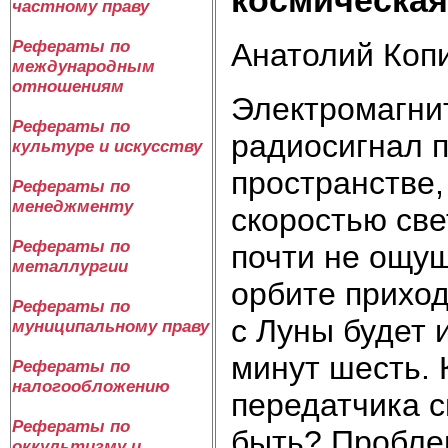
частному праву
Анатолий Коп
Рефераты по
международным
отношениям
Электромагни
Рефераты по
радиосигнал 
культуре и искусству
пространстве,
Рефераты по
менеджменту
скоростью све
Рефераты по
почти не ощущ
металлургии
орбите приход
Рефераты по
с Луны будет 
муниципальному праву
минут шесть. 
Рефераты по
налогообложению
передатчика с
Рефераты по
быть? Пробле
оккультизму и