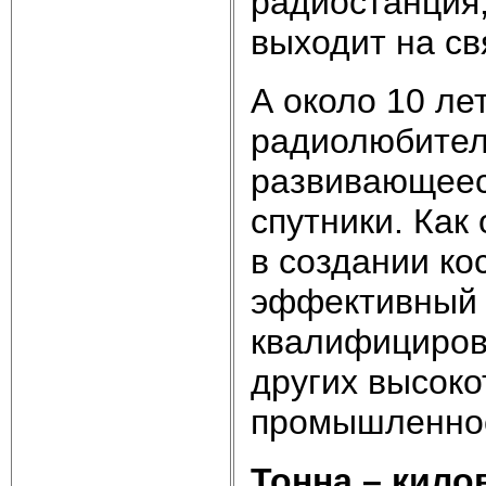
радиостанция,
выходит на св
А около 10 ле
радиолюбител
развивающеес
спутники. Как
в создании ко
эффективный 
квалифициров
других высок
промышленно
Тонна – кило