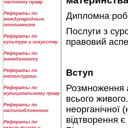
частному праву
Дипломна роб
Рефераты по
международным
отношениям
Послуги з сур
Рефераты по
правовий аспе
культуре и искусству
Рефераты по
менеджменту
Вступ
Рефераты по
металлургии
Розмноження а
Рефераты по
муниципальному праву
всього живого.
Рефераты по
неорганічної 
налогообложению
відтворення є
Рефераты по
оккультизму и