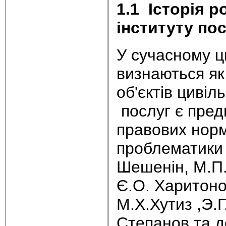
1.1
Історія 
інституту по
У сучасному ц
визнаються як
об'єктів цивіл
послуг є пред
правових норм
проблематики п
Шешенін, М.П.
Є.О. Харитонов
М.Х.Хутиз ,Э.Г
Степанов та д