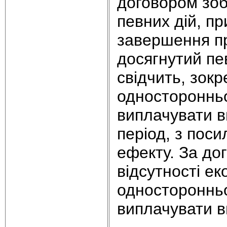
договором зоб
певних дій, п
завершення пр
досягнутий пе
свідчить, зок
одностороннь
виплачувати в
період, з пос
ефекту. За до
відсутності ек
одностороннь
виплачувати в