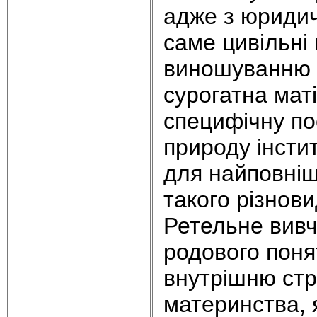
адже з юридич
саме цивільні
виношуванню 
сурогатна мат
специфічну по
природу інстит
для найповніш
такого різнови
Ретельне вивче
родового понят
внутрішню стр
материнства, я