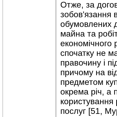
Отже, за дого
зобов'язання 
обумовлених д
майна та робі
економічного р
спочатку не м
правочину і пі
причому на від
предметом куп
окрема річ, а 
користування 
послуг [51, М