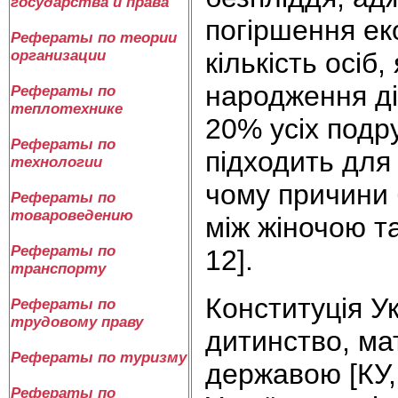
государства и права
погіршення еко
Рефераты по теории
кількість осіб
организации
народження ді
Рефераты по
теплотехнике
20% усіх подру
Рефераты по
підходить для
технологии
чому причини 
Рефераты по
товароведению
між жіночою т
Рефераты по
12].
транспорту
Конституція Ук
Рефераты по
трудовому праву
дитинство, ма
Рефераты по туризму
державою [КУ,
Рефераты по