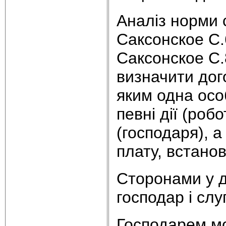
Аналіз норми с
Саксонское С.63
Саксонское С.
визначити дого
яким одна осо
певні дії (роб
(господаря), 
плату, встано
Сторонами у д
господар і слу
Господарем мо