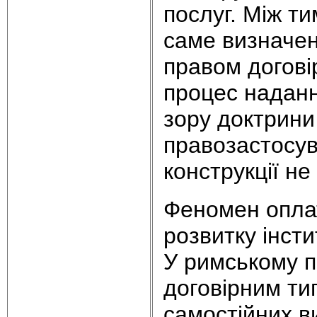
послуг. Між ти
саме визначен
правом догові
процес надання
зору доктрини 
правозастосув
конструкції не
Феномен оплат
розвитку інст
У римському п
договірним ти
самостійних ви