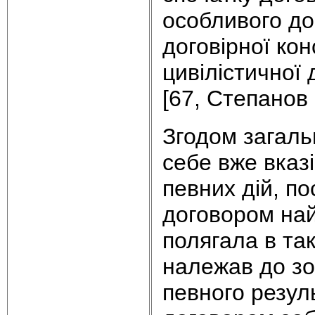
особливого дог
договірної кон
цивілістичної
[67, Степанов 
Згодом загаль
себе вже вказі
певних дій, по
договором най
полягала в та
належав до зо
певного резул