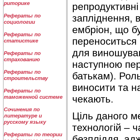
риторике
репродуктивні
запліднення, в
Рефераты по
социологии
ембріон, що бу
Рефераты по
переноситься в
статистике
для виношува
Рефераты по
страхованию
наступною пер
Рефераты по
батькам). Роль
строительству
виносити та н
Рефераты по
чекають.
таможенной системе
Сочинения по
Ціль даного м
литературе и
русскому языку
технологій – 
Рефераты по теории
безпліддя, адж