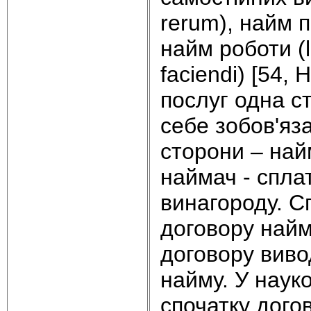
rerum), найм п
найм роботи (l
faciendi) [54,
послуг одна ст
себе зобов'яз
сторони – найм
наймач - спла
винагороду. С
договору найм
договору виво
найму. У науко
спочатку дого