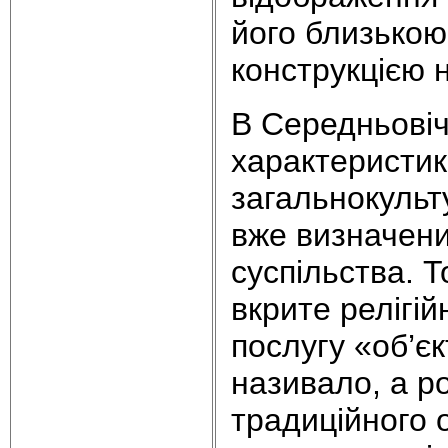
його близькою
конструкцією н
В Середньовіч
характеристик
загальнокульту
вже визначений
суспільства. Т
вкрите релігі
послугу «об’є
називало, а р
традиційного о