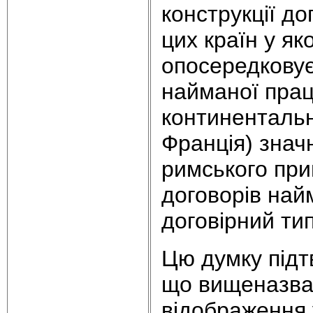
конструкції до
цих країн у як
опосередковує
найманої прац
континенталь
Франція) знач
римського при
договорів най
договірний тип
Цю думку підт
що вищеназва
відображення 