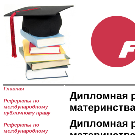
Главная
Дипломная р
Рефераты по
материнства
международному
публичному праву
Дипломная р
Рефераты по
международному
материнства