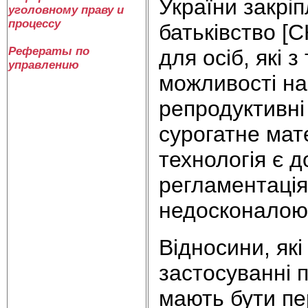
України закрі
уголовному праву и
процессу
батьківство [С
Рефераты по
для осіб, які 
управлению
можливості на
репродуктивні 
сурогатне мат
технологія є 
регламентація
недосконалою 
Відносини, як
застосуванні 
мають бути пе