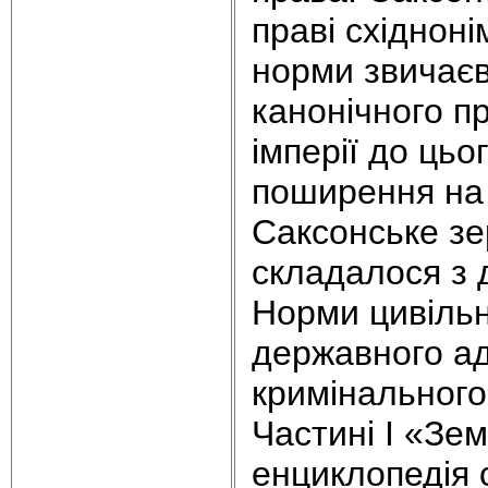
праві східноні
норми звичаєв
канонічного п
імперії до цьо
поширення на 
Саксонське зе
складалося з 
Норми цивільн
державного ад
кримінального
Частині І «Зе
енциклопедія с