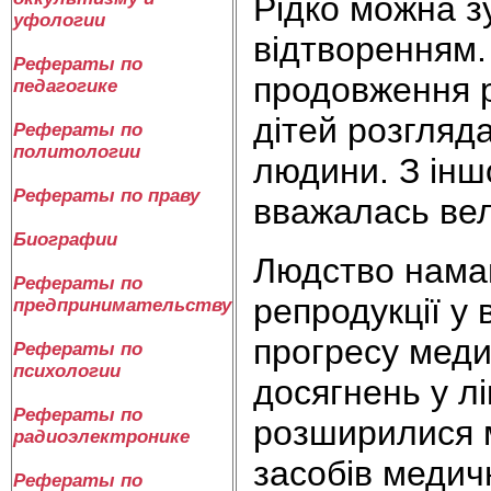
Рідко можна з
уфологии
відтворенням.
Рефераты по
продовження р
педагогике
дітей розгляда
Рефераты по
политологии
людини. З інш
Рефераты по праву
вважалась ве
Биографии
Людство намаг
Рефераты по
репродукції у 
предпринимательству
прогресу меди
Рефераты по
психологии
досягнень у лі
Рефераты по
розширилися м
радиоэлектронике
засобів медич
Рефераты по