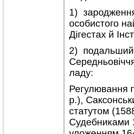
1) зародження
особистого на
Дігестах й Інс
2) подальший 
Середньовіччя
ладу:
Регулювання п
р.), Саксонсь
статутом (158
Судебниками 1
уложенням 164