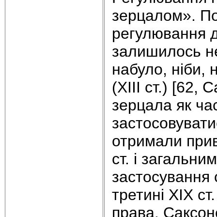
зерцалом». По
регулювання д
залишилось не
набуло, ніби, 
(XIII ст.) [62
зерцала як ча
застосовуватис
отримали прив
ст. і загальни
застосування 
третині XIX ст
права. Саксон