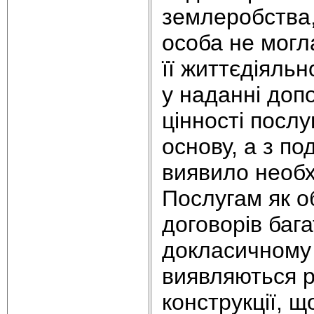
землеробства,
особа не могл
її життєдіяльн
у наданні доп
цінності посл
основу, а з п
виявило необх
Послугам як об
договорів баг
докласичному 
виявляються р
конструкції, 