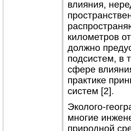
влияния, нер
пространстве
распространяю
километров от
должно предус
подсистем, в 
сфере влияния
практике прин
систем [2].
Эколого-геогр
многие инжен
природной сре