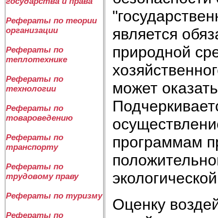
государства и права
"государствен
Рефераты по теории
является обя
организации
природной ср
Рефераты по
теплотехнике
хозяйственног
Рефераты по
может оказать 
технологии
Подчеркиваетс
Рефераты по
товароведению
осуществление
Рефераты по
программам п
транспорту
положительно
Рефераты по
экологической 
трудовому праву
Рефераты по туризму
Оценку воздей
Рефераты по