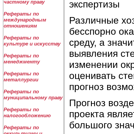
экспертизы
частному праву
Рефераты по
Различные хо
международным
отношениям
бесспорно ок
Рефераты по
среду, а знач
культуре и искусству
выявления ст
Рефераты по
менеджменту
изменении ок
оценивать сте
Рефераты по
металлургии
прогноз возм
Рефераты по
муниципальному праву
Прогноз возде
Рефераты по
проекта являе
налогообложению
большого знач
Рефераты по
оккультизму и