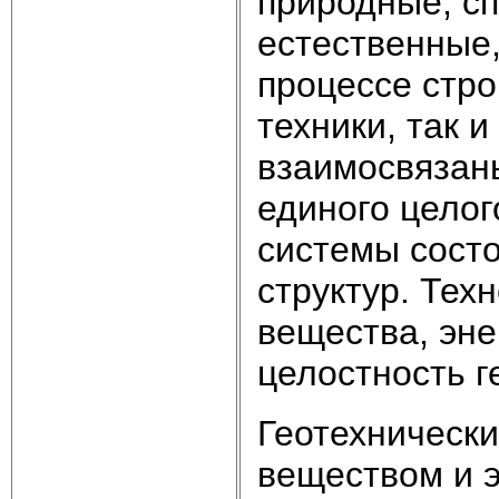
природные, с
естественные
процессе стр
техники, так 
взаимосвязаны
единого целог
системы состо
структур. Тех
вещества, эн
целостность г
Геотехническ
веществом и 