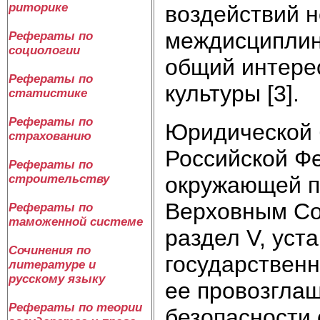
риторике
воздействий н
междисциплин
Рефераты по
социологии
общий интере
Рефераты по
культуры [3].
статистике
Рефераты по
Юридической б
страхованию
Российской Фе
Рефераты по
окружающей п
строительству
Верховным Сов
Рефераты по
таможенной системе
раздел V, ус
Сочинения по
государственн
литературе и
русскому языку
ее провозглаш
Рефераты по теории
безопасности 