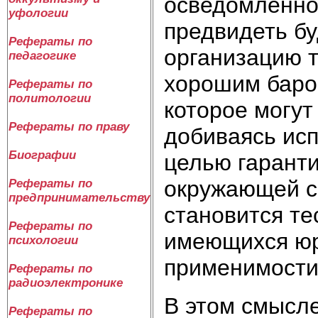
осведомленнос
уфологии
предвидеть б
Рефераты по
организацию т
педагогике
хорошим баро
Рефераты по
политологии
которое могут
Рефераты по праву
добиваясь ис
Биографии
целью гаранти
окружающей ср
Рефераты по
предпринимательству
становится те
Рефераты по
имеющихся юр
психологии
применимости 
Рефераты по
радиоэлектронике
В этом смысл
Рефераты по