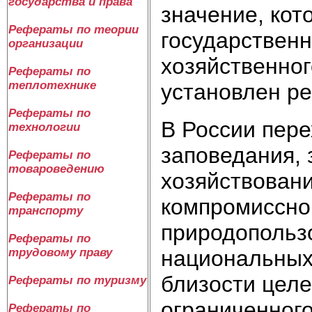
государства и права
значение, ко
Рефераты по теории
государственн
организации
хозяйственног
Рефераты по
теплотехнике
установлен ре
Рефераты по
В России пере
технологии
заповедания, 
Рефераты по
товароведению
хозяйствовани
Рефераты по
компромиссном
транспорту
природопольз
Рефераты по
трудовому праву
национальных 
близости целе
Рефераты по туризму
ограниченного
Рефераты по