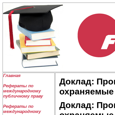
Главная
Доклад: Пр
Рефераты по
охраняемые
международному
публичному праву
Доклад: Пр
Рефераты по
международному
охраняемые