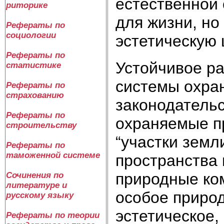
естественной 
риторике
для жизни, но
Рефераты по
социологии
эстетическую ц
Рефераты по
Устойчивое ра
статистике
системы охра
Рефераты по
страхованию
законодатель
Рефераты по
охраняемые п
строительству
“участки земл
Рефераты по
таможенной системе
пространства 
природные ко
Сочинения по
литературе и
особое природ
русскому языку
эстетическое,
Рефераты по теории