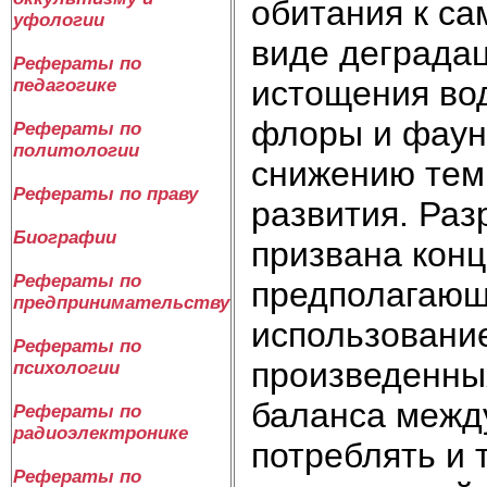
обитания к с
уфологии
виде деграда
Рефераты по
истощения вод
педагогике
флоры и фауны
Рефераты по
политологии
снижению тем
Рефераты по праву
развития. Ра
Биографии
призвана конц
Рефераты по
предполагающ
предпринимательству
использовани
Рефераты по
произведенных
психологии
баланса межд
Рефераты по
радиоэлектронике
потреблять и
Рефераты по