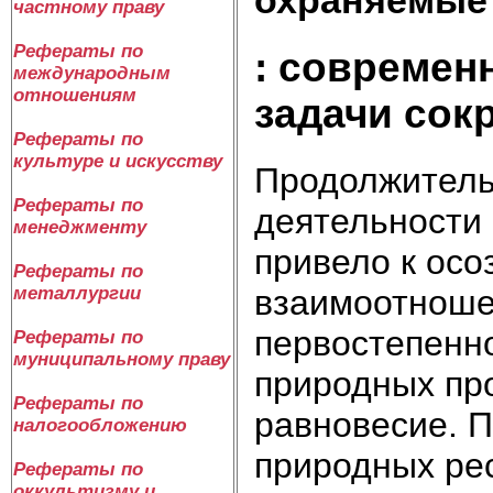
частному праву
Рефераты по
: современ
международным
отношениям
задачи сок
Рефераты по
культуре и искусству
Продолжитель
Рефераты по
деятельности 
менеджменту
привело к ос
Рефераты по
металлургии
взаимоотноше
первостепенн
Рефераты по
муниципальному праву
природных пр
Рефераты по
равновесие. 
налогообложению
природных рес
Рефераты по
оккультизму и