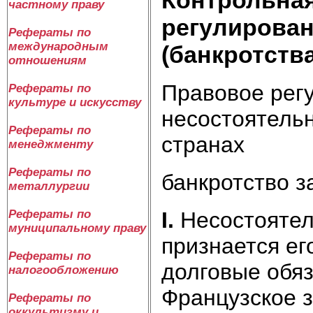
частному праву
регулирован
Рефераты по
международным
(банкротств
отношениям
Правовое рег
Рефераты по
культуре и искусству
несостоятельн
Рефераты по
странах
менеджменту
Рефераты по
банкротство з
металлургии
I
.
Несостоятел
Рефераты по
муниципальному праву
признается ег
Рефераты по
долговые обяз
налогообложению
Французское з
Рефераты по
оккультизму и