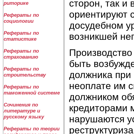
сторон, так и
риторике
ориентируют 
Рефераты по
социологии
досудебном ур
Рефераты по
возникшей не
статистике
Производство
Рефераты по
страхованию
быть возбужд
Рефераты по
должника при 
строительству
неоплате им с
Рефераты по
таможенной системе
должником об
Сочинения по
кредиторами 
литературе и
нарушаются у
русскому языку
реструктуриза
Рефераты по теории