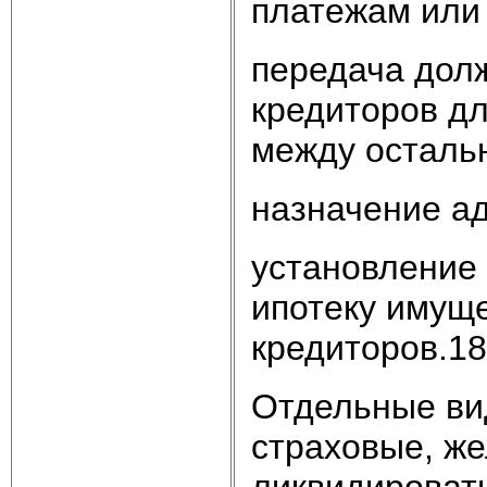
платежам или
передача дол
кредиторов д
между осталь
назначение а
установление
ипотеку имуще
кредиторов.1
Отдельные ви
страховые, ж
ликвидировать