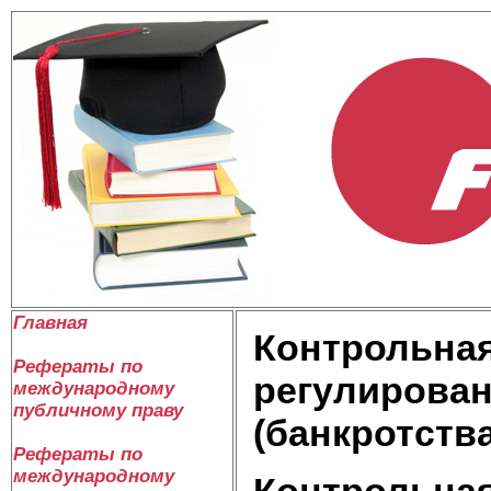
Главная
Контрольная
Рефераты по
регулирован
международному
публичному праву
(банкротств
Рефераты по
международному
Контрольная