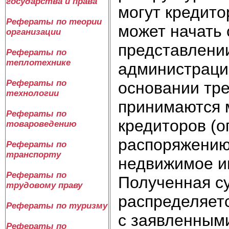
государства и права
могут кредито
Рефераты по теории
может начать 
организации
представлени
Рефераты по
теплотехнике
администрации
Рефераты по
основании тр
технологии
принимаются 
Рефераты по
кредиторов (о
товароведению
распоряжению
Рефераты по
транспорту
недвижимое и
Рефераты по
Полученная с
трудовому праву
распределяетс
Рефераты по туризму
с заявленным
Рефераты по