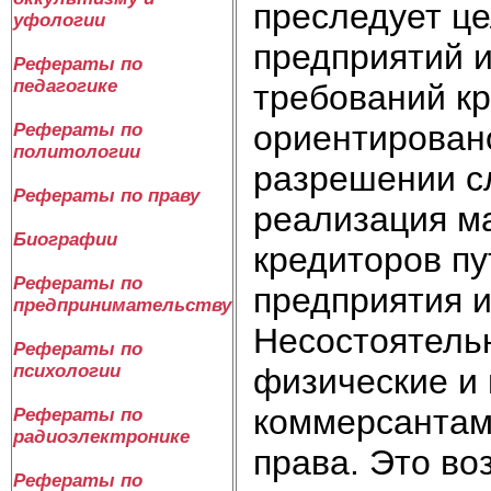
преследует ц
уфологии
предприятий и
Рефераты по
педагогике
требований кр
ориентирован
Рефераты по
политологии
разрешении с
Рефераты по праву
реализация м
Биографии
кредиторов п
Рефераты по
предприятия 
предпринимательству
Несостоятель
Рефераты по
психологии
физические и
коммерсантами
Рефераты по
радиоэлектронике
права. Это во
Рефераты по