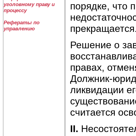
порядке, что 
уголовному праву и
процессу
недостаточно
Рефераты по
прекращается
управлению
Решение о за
восстанавлив
правах, отме
Должник‑юрид
ликвидации е
существование
считается осв
II
.
Несостояте