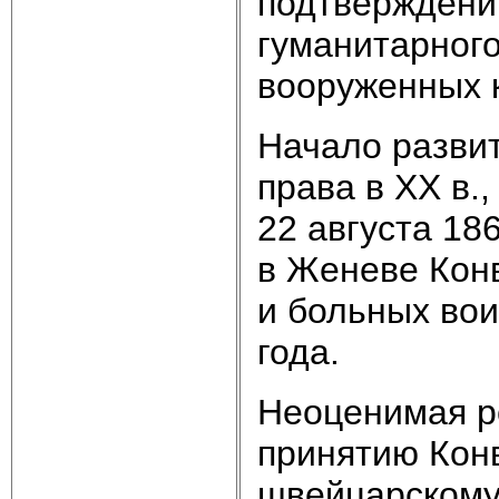
подтверждени
гуманитарного
вооруженных 
Начало разви
права в XX в.
22 августа 18
в Женеве Кон
и больных вои
года.
Неоценимая ро
принятию Конв
швейцарскому