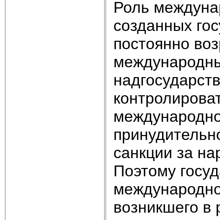
Роль междуна
созданных го
постоянно воз
международны
надгосударств
контролирова
международно
принудительно
санкции за на
Поэтому госуд
международно
возникшего в 