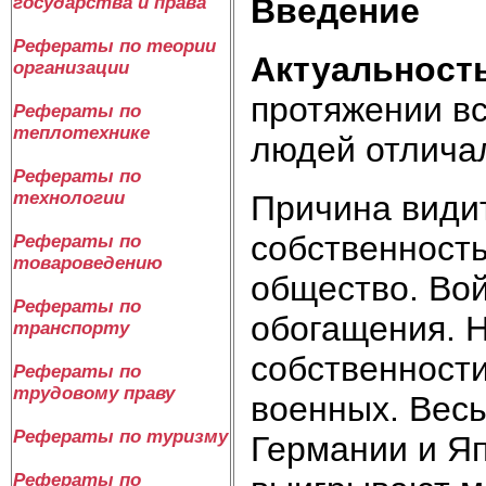
Введение
государства и права
Рефераты по теории
Актуальност
организации
протяжении в
Рефераты по
теплотехнике
людей отлича
Рефераты по
технологии
Причина види
собственность
Рефераты по
товароведению
общество. Во
Рефераты по
обогащения. 
транспорту
собственности
Рефераты по
трудовому праву
военных. Весь
Рефераты по туризму
Германии и Яп
Рефераты по