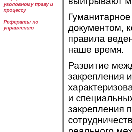
выигрывают м
уголовному праву и
процессу
Гуманитарное 
Рефераты по
документом, 
управлению
правила веден
наше время.
Развитие межд
закрепления и
характеризов
и специальных
закрепления п
сотрудничеств
реального ме