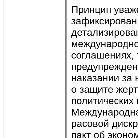
Принцип уваже
зафиксирован
детализирован
международно
соглашениях, 
предупрежден
наказании за 
о защите жерт
политических 
Международна
расовой диск
пакт об эконо