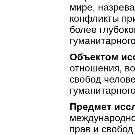
мире, назрев
конфликты пр
более глубоко
гуманитарного
Объектом ис
отношения, в
свобод челов
гуманитарного
Предмет исс
международно
прав и свобод