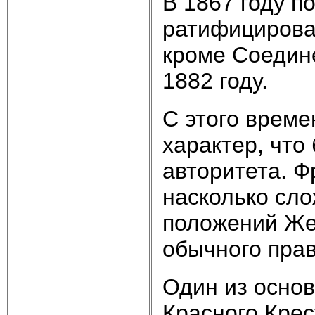
В 1867 году п
ратифицирова
кроме Соедине
1882 году.
С этого врем
характер, что
авторитета. Ф
насколько сл
положений Жен
обычного прав
Один из осно
Красного Крес