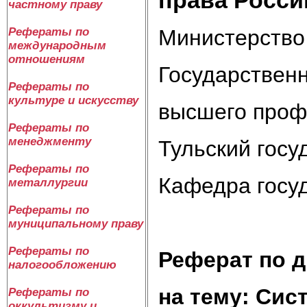
частному праву
Министерство
Рефераты по
международным
отношениям
Государствен
Рефераты по
культуре и искусству
высшего проф
Рефераты по
менеджменту
Тульский госу
Рефераты по
Кафедра госуд
металлургии
Рефераты по
муниципальному праву
Рефераты по
Реферат
по 
налогообложению
на тему:
Сист
Рефераты по
оккультизму и