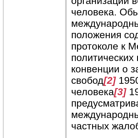
организаций 
человека. Обы
международны
положения со
протоколе к М
политических 
конвенции о з
свобод
[2]
1950
человека
[3]
19
предусматрив
международны
частных жало