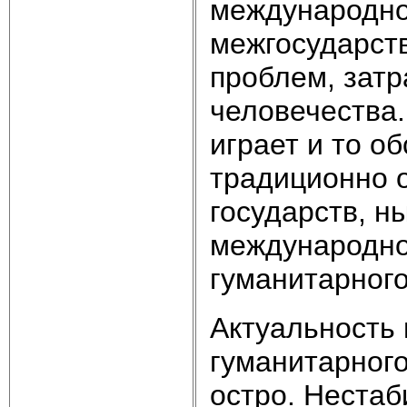
международно
межгосударст
проблем, зат
человечества.
играет и то о
традиционно 
государств, н
международно
гуманитарного
Актуальность
гуманитарного
остро. Нестаб