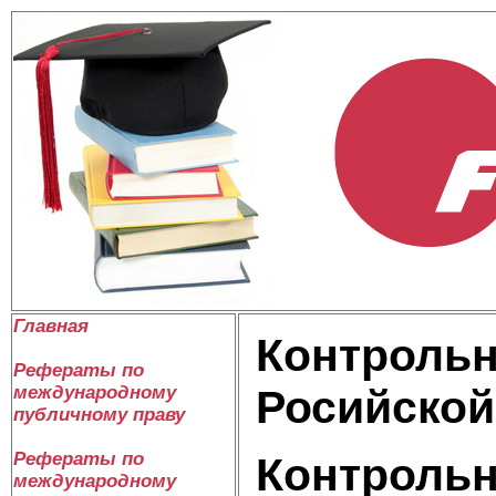
Главная
Контрольн
Рефераты по
международному
Росийской
публичному праву
Рефераты по
Контрольн
международному