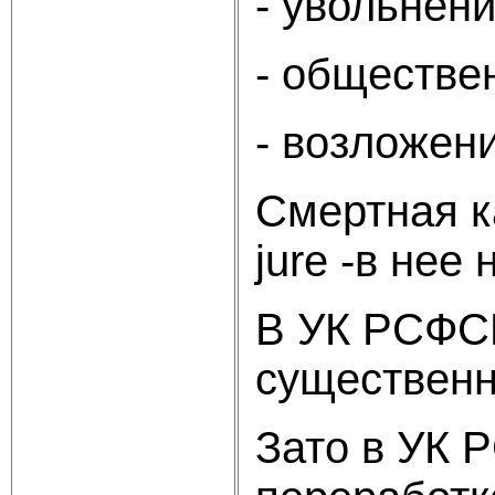
- увольнени
- обществе
- возложен
Смертная к
jure -в нее
В УК РСФСР
существенн
Зато в УК 