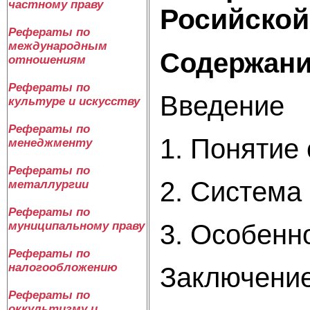
частному праву
Росийской
Рефераты по
международным
Содержан
отношениям
Рефераты по
Введение
культуре и искусству
Рефераты по
1. Понятие
менеджменту
Рефераты по
2. Система
металлургии
Рефераты по
3. Особенн
муниципальному праву
Рефераты по
налогообложению
Заключени
Рефераты по
оккультизму и