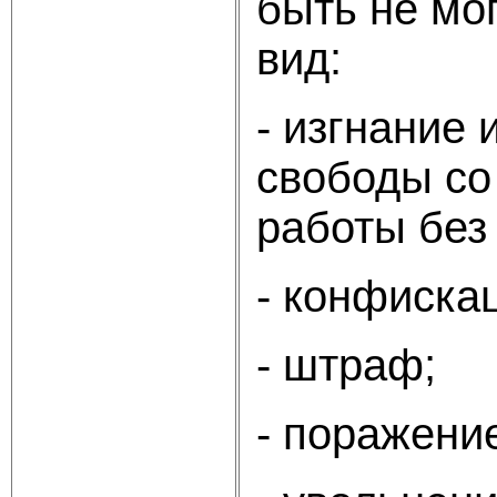
быть не мо
вид:
- изгнание
свободы со
работы без
- конфиска
- штраф;
- поражени