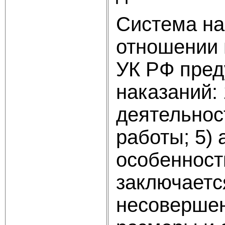
Система нак
отношении 
УК РФ пред
наказаний:
деятельнос
работы; 5)
особенност
заключаетс
несовершен