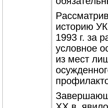
обязательн
Рассматрив
историю УК
1993 г. за
условное о
из мест ли
осужденног
профилакто
Завершающи
XX в. явило