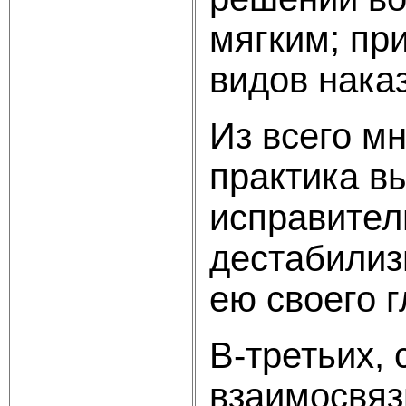
мягким; пр
видов наказ
Из всего м
практика в
исправител
дестабилиз
ею своего г
В-третьих, 
взаимосвяз