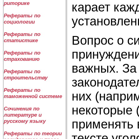
карает каж
риторике
Рефераты по
установлен
социологии
Рефераты по
Вопрос о с
статистике
принуждени
Рефераты по
страхованию
важных. За
Рефераты по
строительству
законодате
Рефераты по
них (напри
таможенной системе
некоторые 
Сочинения по
литературе и
применять 
русскому языку
Рефераты по теории
тексте уго