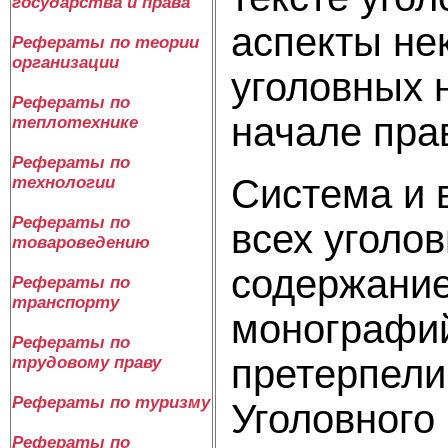
государства и права
аспекты не
Рефераты по теории
организации
уголовных 
Рефераты по
начале пра
теплотехнике
Рефераты по
Система и 
технологии
Рефераты по
всех уголо
товароведению
содержание
Рефераты по
транспорту
монографий
Рефераты по
претерпели
трудовому праву
Рефераты по туризму
Уголовного 
Рефераты по