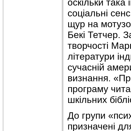
оскільки така 
соціальні сенс
щур на мотузо
Бекі Тетчер. 
творчості Мар
літератури інд
сучасній амер
визнання. «При
програму читан
шкільних біблі
До групи «пси
призначені для 