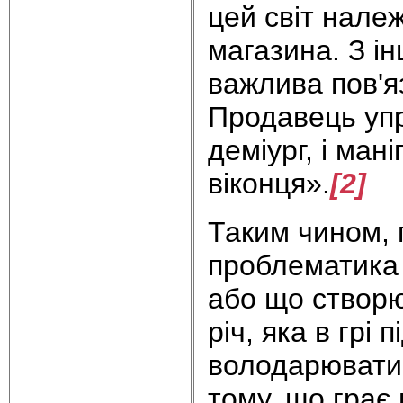
цей світ нале
магазина. З і
важлива пов'я
Продавець упр
деміург, і ман
віконця».
[2]
Таким чином, 
проблематика в
або що створю
річ, яка в грі
володарювати 
тому, що грає