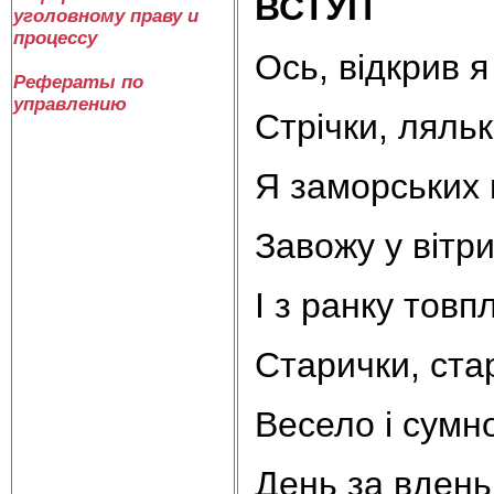
ВСТУП
уголовному праву и
процессу
Ось, відкрив я
Рефераты по
управлению
Стрічки, ляльк
Я заморських 
Завожу у вітри
І з ранку товп
Старички, стар
Весело і сумно
День за вдень,