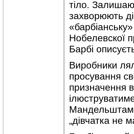
тіло. Залишаю
захворюють ді
«барбіанську» 
Нобелевскої 
Барбі описуєт
Виробники лял
просування св
призначення в
ілюструватим
Мандельштама
„дівчатка не 