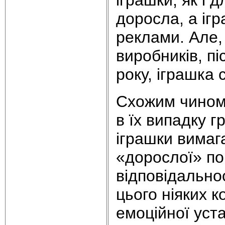
доросла, а ігр
реклами. Але,
виробників, пі
року, іграшка
Схожим чином
в їх випадку г
іграшки вимаг
«дорослої» по
відповідальнос
цього ніяких к
емоційної уст