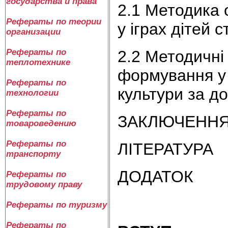
государства и права
2.1 Методика 
Рефераты по теории
у іграх дітей 
организации
2.2 Методичні 
Рефераты по
теплотехнике
формування у 
Рефераты по
культури за д
технологии
Рефераты по
ЗАКЛЮЧЕНН
товароведению
Рефераты по
ЛІТЕРАТУРА
транспорту
ДОДАТОК
Рефераты по
трудовому праву
Рефераты по туризму
Рефераты по