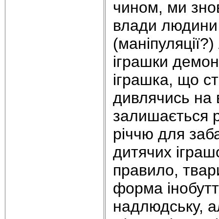
чином, ми зн
влади людини 
(маніпуляції?)
іграшки демон
іграшка, що с
дивлячись на в
залишається р
річчю для заб
дитячих іграшо
правило, твар
форма інобуття
надлюдську, а