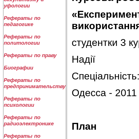
уфологии
«Експеримен
Рефераты по
використання 
педагогике
Рефераты по
студентки 3 к
политологии
Рефераты по праву
Надії
Биографии
Спеціальність
Рефераты по
предпринимательству
Одесса - 2011
Рефераты по
психологии
Рефераты по
План
радиоэлектронике
Рефераты по