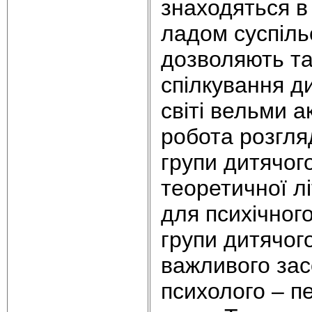
знаходяться в
ладом суспільс
дозволяють та
спілкування д
світі вельми 
робота розгляд
групи дитячого
теоретичної л
для психічног
групи дитячого
важливого зас
психолого – пе