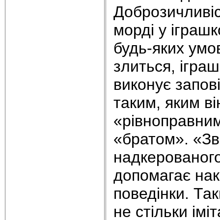
Доброзичливіс
морді у іграшк
будь-яких умов
злиться, ігра
виконує запов
таким, яким ві
«рівноправним
«братом». «Зв
надкерованого
допомагає нак
поведінки. Та
не стільки імі