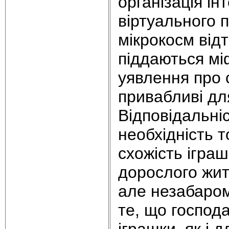
організація і
віртуального 
мікрокосм від
піддаються мі
уявлення про 
привабливі дл
Відповідальніс
необхідність т
схожість ігра
дорослого жит
але незабаром
те, що господа
іграшки, як і 