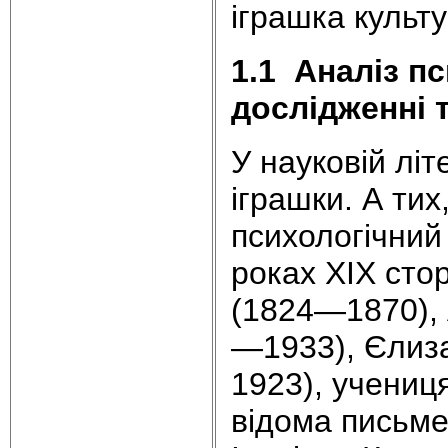
іграшка культ
1.1
Аналіз пс
дослідженні 
У науковій літ
іграшки. А тих,
психологічний
роках XIX сто
(1824—1870),
—1933), Єлиз
1923), учениця
відома письмен