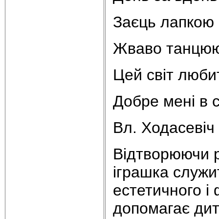
Заєць лапкою 
Жваво танцюют
Цей світ люби
Добре мені в 
Вл. Ходасевіч
Відтворюючи р
іграшка служи
естетичного і
допомагає дити