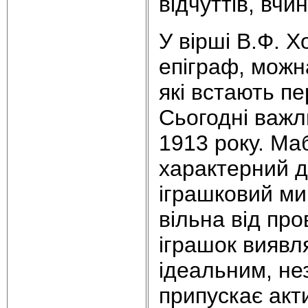
відчуттів, вчин
У вірші В.Ф. Х
епіграф, можн
які встають п
Сьогодні важли
1913 року. Ма
характерний д
іграшковий ми
вільна від про
іграшок виявл
ідеальним, не
припускає акти