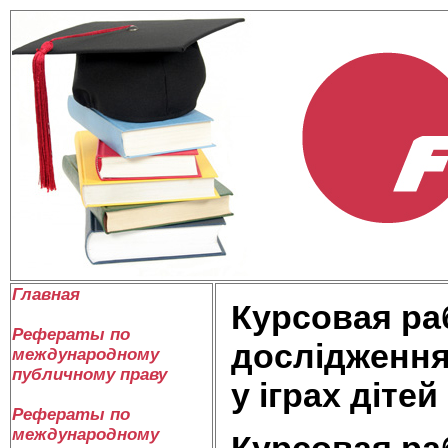
Главная
Курсовая ра
Рефераты по
дослідження
международному
публичному праву
у іграх дітей
Рефераты по
международному
Курсовая ра