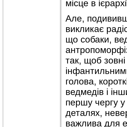
місце в ієрархі
Але, подививш
викликає радіс
що собаки, ве
антропоморфізи
так, щоб зовн
інфантильними
голова, корот
ведмедів і інш
першу чергу у 
деталях, неве
важлива для е