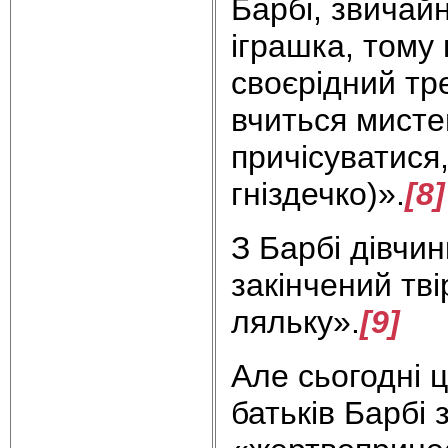
Барбі, звичайн
іграшка, тому 
своєрідний тр
вчиться мисте
причісуватися
гніздечко)».
[8]
З Барбі дівчи
закінчений тв
ляльку».
[9]
Але сьогодні 
батьків Барбі