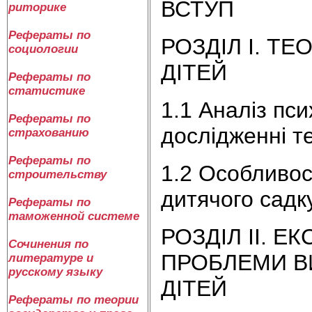
ВСТУП
риторике
Рефераты по
РОЗДІЛ I. Т
социологии
ДІТЕЙ
Рефераты по
статистике
1.1 Аналіз пси
Рефераты по
дослідженні т
страхованию
Рефераты по
1.2 Особливост
строительству
дитячого садк
Рефераты по
таможенной системе
РОЗДІЛ II. 
Сочинения по
ПРОБЛЕМИ ВИ
литературе и
русскому языку
ДІТЕЙ
Рефераты по теории