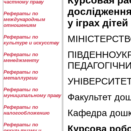
частному праву
дослідження
Рефераты по
международным
у іграх дітей
отношениям
МІНІСТЕРСТВ
Рефераты по
культуре и искусству
ПІВДЕННОУК
Рефераты по
менеджменту
ПЕДАГОГІЧН
Рефераты по
металлургии
УНІВЕРСИТЕТ
Рефераты по
Факультет дош
муниципальному праву
Рефераты по
Кафедра дошкі
налогообложению
Рефераты по
Курсова роб
оккультизму и