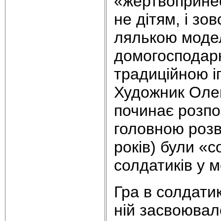
«жертвопринесе
не дітям, і зо
лялькою моде
домогосподарк
традиційною і
Художник Оле
починає розпо
головною розв
років) були «
солдатиків у м
Гра в солдати
ній засвоювал