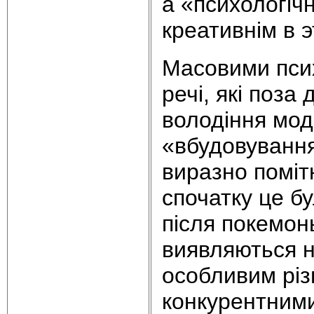
а «психологічн
креативнім в э
Масовими пси
речі, які поз
володіння мод
«вбудовування
виразно помітн
спочатку це б
після покемоны
виявляються н
особливим різ
конкурентними 