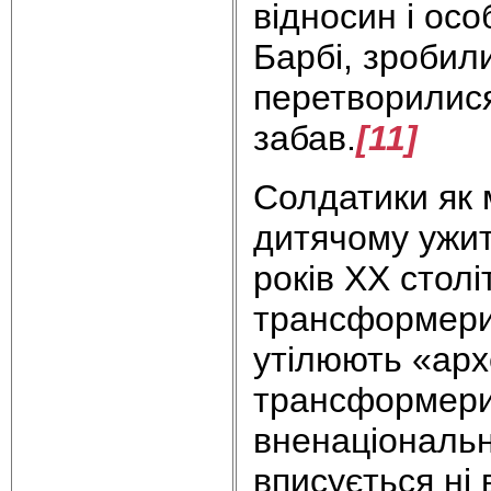
відносин і ос
Барбі, зробил
перетворилися
забав.
[11]
Солдатики як 
дитячому ужит
років XX столі
трансформери,
утілюють «архе
трансформери 
вненаціональн
вписується ні 