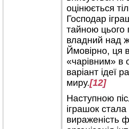
оцінюється ті
Господар ігра
тайною цього 
владний над ж
Ймовірно, ця 
«чарівним» в 
варіант ідеї р
миру.
[12]
Наступною піс
іграшок стала
вираженість ф