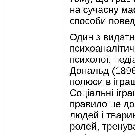
на сучасну мас
способи повед
Один з видатн
психоаналітич
психолог, педі
Дональд (1896
полюси в іграш
Соціальні ігр
правило це дос
людей і твари
ролей, тренув