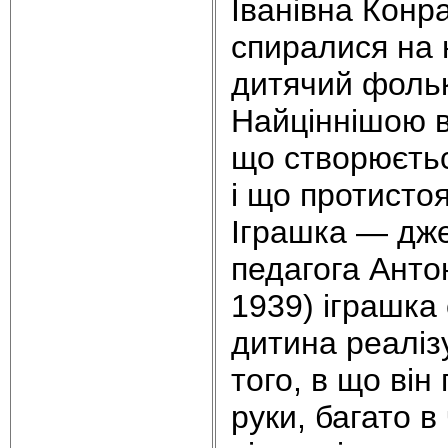
Іванівна Конр
спиралися на 
дитячий фолькл
Найціннішою в
що створюєтьс
і що протисто
Іграшка — дже
педагога Ант
1939) іграшка
дитина реалізу
того, в що він
руки, багато в