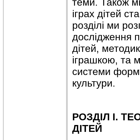
теми. Також м
іграх дітей ст
розділі ми ро
дослідження п
дітей, методи
іграшкою, та м
системи форму
культури.
РОЗДІЛ I. Т
ДІТЕЙ