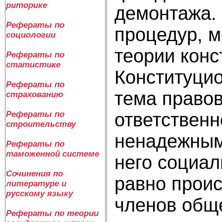
риторике
демонтажа.
Рефераты по
процедур, м
социологии
теории конс
Рефераты по
статистике
Конституцио
Рефераты по
тема правов
страхованию
ответственн
Рефераты по
строительству
ненадежным
Рефераты по
таможенной системе
него социа
Сочинения по
равно проис
литературе и
русскому языку
членов общ
Рефераты по теории