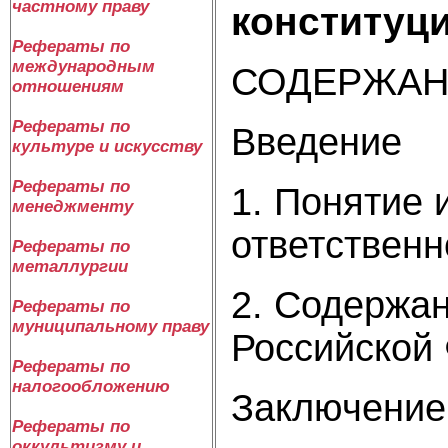
частному праву
конституц
Рефераты по
международным
СОДЕРЖАН
отношениям
Рефераты по
Введение
культуре и искусству
Рефераты по
1. Понятие 
менеджменту
ответственн
Рефераты по
металлургии
2. Содержан
Рефераты по
муниципальному праву
Российской
Рефераты по
налогообложению
Заключение
Рефераты по
оккультизму и