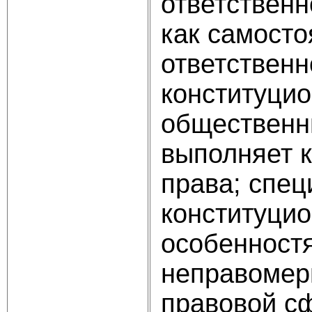
ответственн
как самосто
ответствен
конституцио
общественн
выполняет 
права; спец
конституци
особенност
неправомерн
правовой с