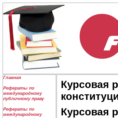
Главная
Курсовая 
Рефераты по
конституц
международному
публичному праву
Курсовая 
Рефераты по
международному