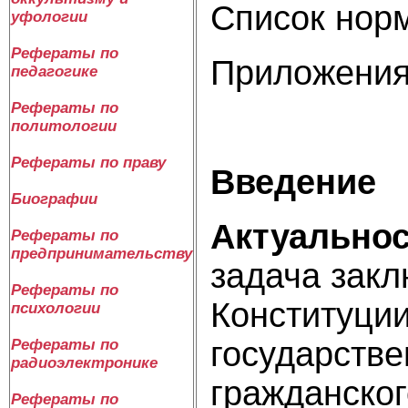
Список норм
уфологии
Рефераты по
Приложени
педагогике
Рефераты по
политологии
Рефераты по праву
Введение
Биографии
Актуальнос
Рефераты по
предпринимательству
задача закл
Рефераты по
Конституци
психологии
государстве
Рефераты по
радиоэлектронике
гражданског
Рефераты по