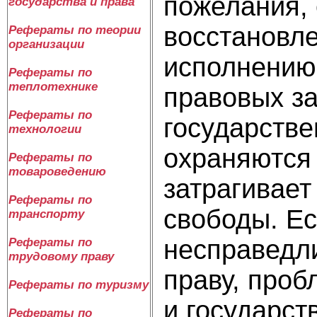
пожелания, 
государства и права
восстановл
Рефераты по теории
организации
исполнению
Рефераты по
теплотехнике
правовых за
Рефераты по
государстве
технологии
охраняются 
Рефераты по
товароведению
затрагивает
Рефераты по
свободы. Е
транспорту
несправедли
Рефераты по
трудовому праву
праву, проб
Рефераты по туризму
и государст
Рефераты по