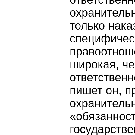
охранитель
только нака
специфическ
правоотноше
широкая, че
ответственн
пишет он, п
охранительн
«обязаннос
государстве