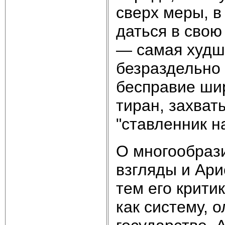
сверх меры, в
даться в сво
— самая худ­ш
безраздельно 
бесправие шир
тиран, захват
"ставленник на
О многообраз
взгляды и Ари
тем его крити
как систему, 