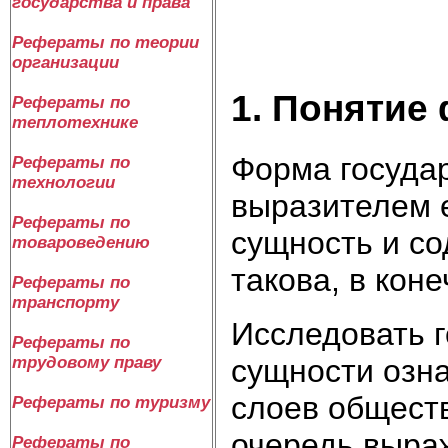
государства и права
Рефераты по теории
организации
1. Понятие
Рефераты по
теплотехнике
Форма госуда
Рефераты по
технологии
выразителем е
Рефераты по
сущность и со
товароведению
такова, в коне
Рефераты по
транспорту
Исследовать г
Рефераты по
сущности озна
трудовому праву
слоев обществ
Рефераты по туризму
очередь выра
Рефераты по