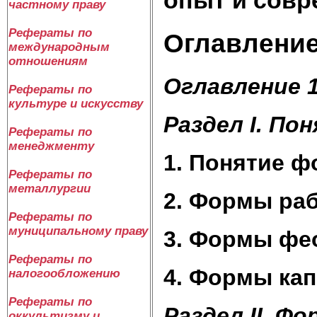
частному праву
Рефераты по
Оглавлени
международным
отношениям
Оглавление 
Рефераты по
культуре и искусству
Раздел I. П
Рефераты по
менеджменту
1. Понятие ф
Рефераты по
металлургии
2. Формы раб
Рефераты по
муниципальному праву
3. Формы фео
Рефераты по
4. Формы кап
налогообложению
Рефераты по
Раздел II. Ф
оккультизму и