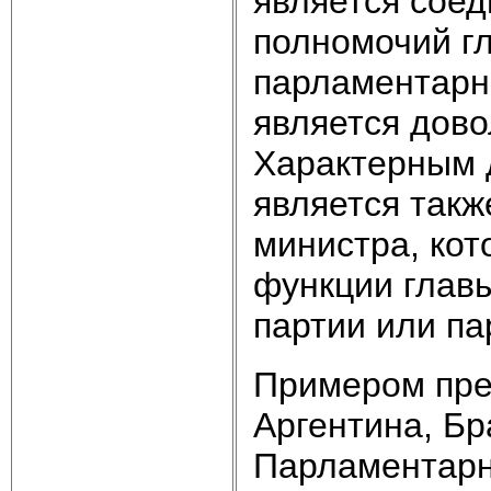
является соед
полномочий гл
пар­ламентар
является дово
Характерным 
является такж
министра, ко
функции глав
партии или па
Примером пре
Арген­тина, Б
Парламентарно