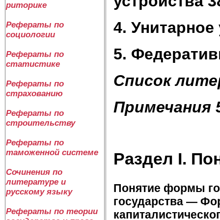
устройства 3
риторике
4. Унитарное
Рефераты по
социологии
5. Федератив
Рефераты по
статистике
Список лите
Рефераты по
страхованию
Примечания 
Рефераты по
строительству
Рефераты по
таможенной системе
Раздел I. П
Сочинения по
литературе и
Понятие формы го
русскому языку
государства — Ф
Рефераты по теории
капиталистическог