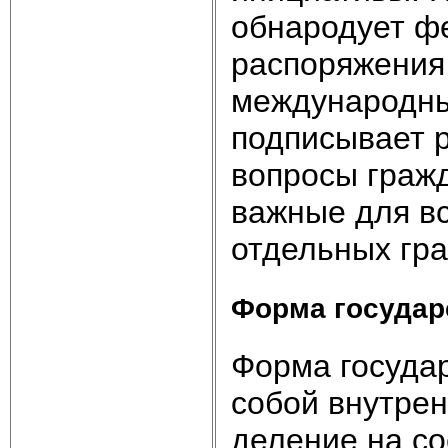
обнародует фе
распоряжения,
международны
подписывает 
вопросы гражд
важные для вс
отдельных гр
Форма государ
Форма государ
собой внут­ре
деление на с