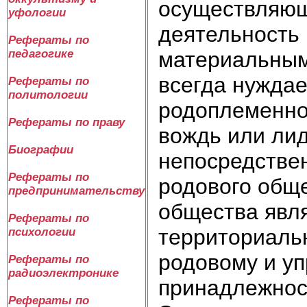
осуществляющ
уфологии
деятельность
Рефераты по
педагогике
материальным
всегда нуждае
Рефераты по
политологии
родоплеменно
Рефераты по праву
вождь или лид
Биографии
непосредстве
Рефераты по
родового общ
предпринимательству
общества явля
Рефераты по
территориальн
психологии
родовому и уп
Рефераты по
радиоэлектронике
принадлежност
Рефераты по