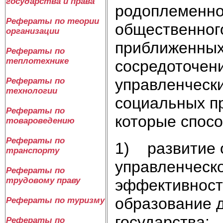
государства и права
родоплеменног
Рефераты по теории
общественног
организации
приближенных
Рефераты по
теплотехнике
сосредоточени
управленчески
Рефераты по
технологии
социальных п
Рефераты по
которые спос
товароведению
Рефераты по
1) развитие 
транспорту
управленческо
Рефераты по
трудовому праву
эффективност
образование д
Рефераты по туризму
государства;
Рефераты по