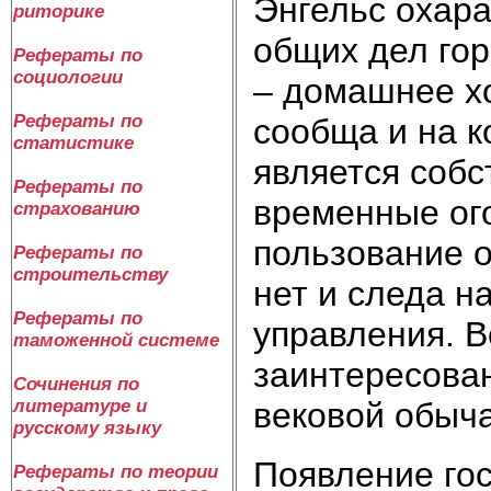
Энгельс охара
риторике
общих дел гор
Рефераты по
социологии
– домашнее х
Рефераты по
сообща и на к
статистике
является собс
Рефераты по
временные ог
страхованию
пользование о
Рефераты по
строительству
нет и следа н
Рефераты по
управления. 
таможенной системе
заинтересован
Сочинения по
литературе и
вековой обыча
русскому языку
Появление гос
Рефераты по теории