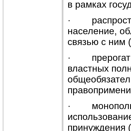
в рамках госу
· распростра
население, о
связью с ним 
· прерогатив
властных пол
общеобязател
правопримени
· монопольн
использовани
принуждения (