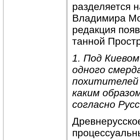
разделяется н
Вла­димира Мо
редакция появ
танной Прост
1. Под Киево
одного смерд
похитителей 
каким образо
согласно Рус
Древнерусско
процессуальн