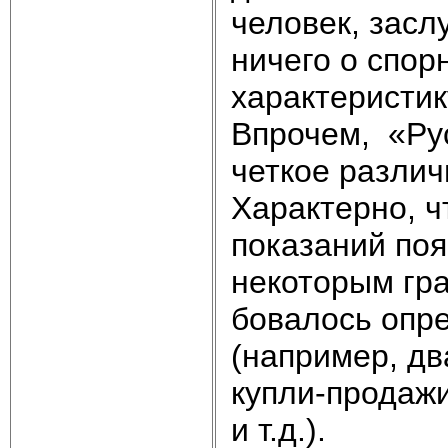
человек, зас
ничего о спор
характе­ристик
Впрочем, «Ру
четкое различ
Характерно, ч
пока­заний по
некоторым гра
бовалось опре
(например, дв
купли-продажи
и т.д.).