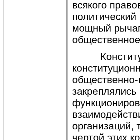
всякого прав
политический
мощный рычаг 
общественное
Конституци
конституционн
общественно-п
закреплялись
функциониров
взаимодейств
организаций, 
чертой этих к