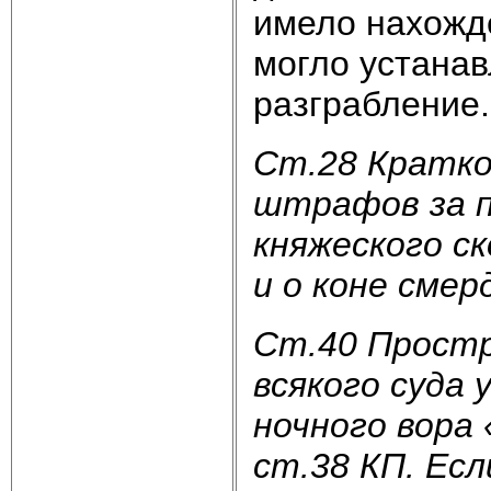
имело нахож­д
могло устанав
разгр
Ст.28 Кратко
штрафов за п
княжеского с
и о коне смер
Ст.40 Простр
всякого суда
ночного вора
ст.38 КП. Есл