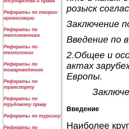
государства и права
розыск соглас
Рефераты по теории
организации
Заключение по
Рефераты по
теплотехнике
Введение по 
Рефераты по
технологии
2.Общее и ос
актах зарубе
Рефераты по
товароведению
Европы.
Рефераты по
транспорту
Заключение
Рефераты по
трудовому праву
Введение
Рефераты по туризму
Наиболее кру
Рефераты по