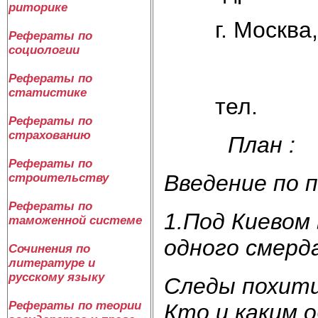
риторике
г. Москва,
Рефераты по
социологии
Рефераты по
статистике
тел.
Рефераты по
страхованию
План :
Рефераты по
Введение
по 
строительству
Рефераты по
1.Под Киевом
таможенной системе
одного смерд
Сочинения по
литературе и
русскому языку
Следы похити
Рефераты по теории
Кто и каким 