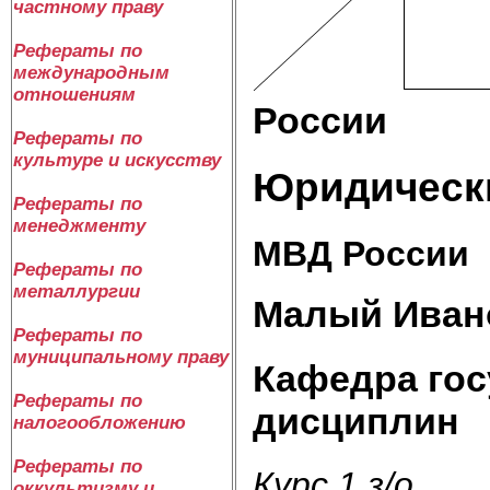
частному праву
Рефераты по
международным
отношениям
России
Рефераты по
культуре и искусству
Юридически
Рефераты по
менеджменту
МВД России
Рефераты по
металлургии
Малый Ивано
Рефераты по
муниципальному праву
Кафедра го
Рефераты по
дисциплин
налогообложению
Рефераты по
Курс 1 з
/
о
оккультизму и