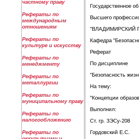
частному праву
Государственное о
Рефераты по
Высшего профессио
международным
отношениям
"ВЛАДИМИРСКИЙ 
Рефераты по
Кафедра "Безопасн
культуре и искусству
Реферат
Рефераты по
По дисциплине
менеджменту
"Безопасность жизн
Рефераты по
металлургии
На тему:
Рефераты по
"Концепции образов
муниципальному праву
Выполнил:
Рефераты по
налогообложению
Ст. гр. ЗЭСу-208
Гордовский Е.С.
Рефераты по
оккультизму и