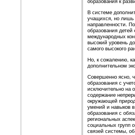
образования к разв
В системе дополнит
учащихся, но лишь 
направленности. По
образования детей
международных кон
высокий уровень д
самого высокого ран
Но, к сожалению, к
дополнительном эк
Совершенно ясно, ч
образования с уче
исключительно на о
содержание непреры
окружающей природ
умений и навыков в
образования с обя
региональных аспек
социальных групп о
связей системы, об