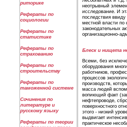
лесоопытных и т.д.
риторике
неотрывный элемент
исследование. И э
Рефераты по
последствия ввиду
социологии
местной власти по
законодательных а
Рефераты по
организационно-ад
статистике
Рефераты по
Блеск и нищета н
страхованию
Всеми, без исключе
Рефераты по
оборудования многи
строительству
работников, профе
процессов экологич
Рефераты по
производств, котор
таможенной системе
масса людей вспоми
вопиющий факт (за
Сочинения по
нефтепроводе, сбро
литературе и
поверхностного отн
русскому языку
этого - низкий уро
выдвигает интенси
Рефераты по теории
практическое несо