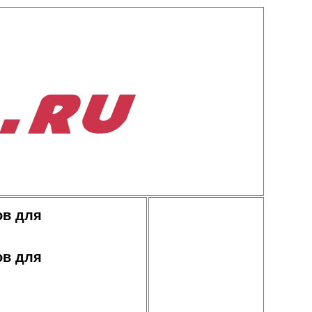
ов для
ов для