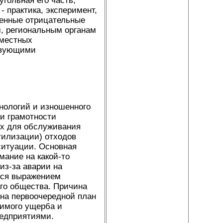
угольная его часть,
 практика, эксперимент,
венные отрицательные
, региональным органам
 местных
твующими
нологий и изношенного
 и грамотности
их для обслуживания
утилизации) отходов
ситуации. Основная
ание на какой-то
из-за аварии на
ется выражением
его общества. Причина
 на первоочередной план
симого ущерба и
едприятиями.