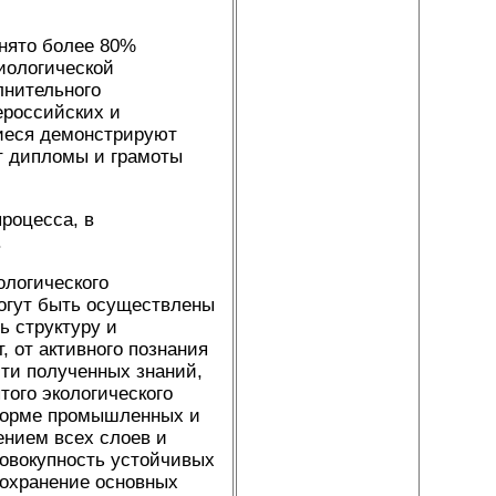
анято более 80%
иологической
лнительного
ероссийских и
иеся демонстрируют
т дипломы и грамоты
роцесса, в
.
ологического
могут быть осуществлены
ь структуру и
, от активного познания
ти полученных знаний,
того экологического
 форме промышленных и
ением всех слоев и
совокупность устойчивых
сохранение основных