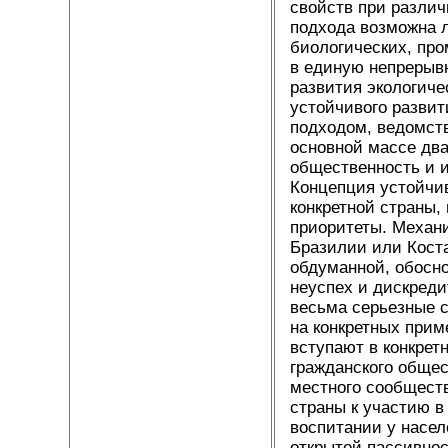
свойств при различ
подхода возможна л
биологических, пр
в единую непрерыв
развития экологиче
устойчивого развит
подходом, ведомст
основной массе два
общественность и и
Концепция устойчив
конкретной страны,
приоритеты. Механи
Бразилии или Коста
обдуманной, обосно
неуспех и дискреди
весьма серьезные 
на конкретных прим
вступают в конкрет
гражданского общес
местного сообщест
страны к участию в
воспитании у насел
открытой пассивнос