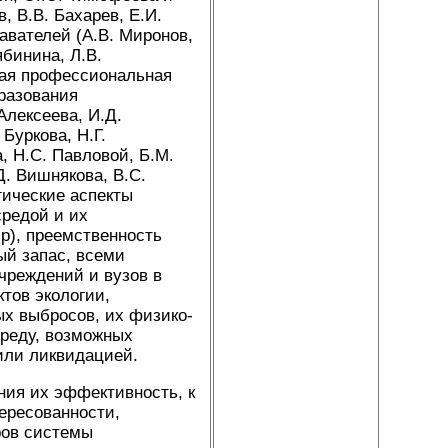
, В.В. Бахарев, Е.И.
давателей (А.В. Миронов,
ябинина, Л.В.
ская профессиональная
бразования
Алексеева, И.Д.
 Буркова, Н.Г.
, Н.С. Павловой, Б.М.
Д. Вишнякова, В.С.
гические аспекты
средой и их
р), преемственность
ый запас, всеми
чреждений и вузов в
тов экологии,
х выбросов, их физико-
среду, возможных
или ликвидацией.
ния их эффективность, к
тересованности,
ров системы