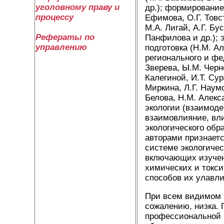
уголовному праву и
др.); формирование 
процессу
Ефимова, О.Г. Товс
М.А. Лигай, А.Г. Бу
Рефераты по
Панфилова и др.); 
управлению
подготовка (Н.М. А
регионального и фе
Зверева, Ы.М. Черно
Калегиной, И.Т. Сур
Миркина, Л.Г. Наумо
Белова, Н.М. Алекс
экологии (взаимоде
взаимовлияние, вл
экологического обр
авторами признает
системе экологичес
включающих изучен
химических и токс
способов их улавл
При всем видимом 
сожалению, низка. 
профессиональной 