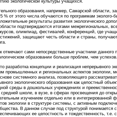
итию экологической культуры учащихся.
ельного образования, например, Самарской области, з
5 % от этого числа обучаются по программам эколого-б
ложительные результаты развития экологического допо
 области подтверждаются итогами межрегиональных, вс
курсов, олимпиад, фестивалей, конференций, где учащ
остижений, защищают честь области и страны, получаю
га.
ак отмечают сами непосредственные участники данного п
ологическом образовании больше проблем, чем успехов
то разработка концепции и реализация непрерывного эк
том промышленных и региональных аспектов экологии, 
снове системного анализа, позволяющего рассматриват
вного экологического образования как целостный объект
ной среды в дошкольных учреждениях и преемственнос
 средней школе, в вузе, в сферах просвещения до откры
зательным изучением отдельно или в интегрированной
тов экологии в структуре системы, с активным подключ
бщества. В данном случае под структурой понимается 
еспечивающих ее целостность и тождественность, т.е. 