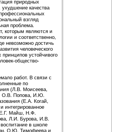
атация природных
, ухудшение качества
 профессиональных
ональный взгляд
ьная проблема.
т, которым являются и
огии и соответственно,
оде невозможно достичь
азвития человеческого
 принципов устойчивого
ловек-общество-
мало работ. В связи с
олненные по
ния (Л.В. Моисеева,
, О.В. Попова, И.Ю.
зования (Е.А. Когай,
н и интегрированное
Е.Г. Майш, Н.Ф.
ва, Л.И. Бурова, И.В.
и воспитание в школе
лон, О.Ю. Тимофеева и