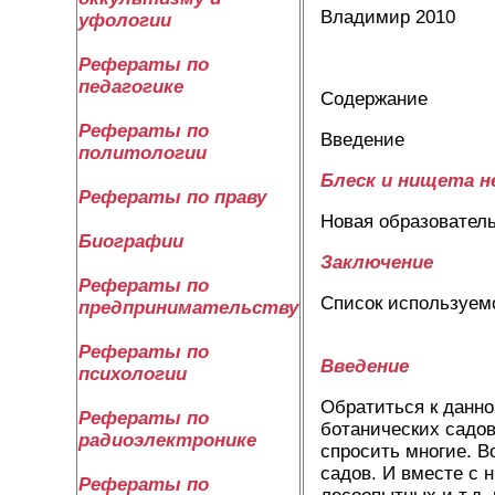
Владимир 2010
уфологии
Рефераты по
педагогике
Содержание
Рефераты по
Введение
политологии
Блеск и нищета н
Рефераты по праву
Новая образователь
Биографии
Заключение
Рефераты по
Список используем
предпринимательству
Рефераты по
Введение
психологии
Обратиться к данн
Рефераты по
ботанических садов
радиоэлектронике
спросить многие. В
садов. И вместе с 
Рефераты по