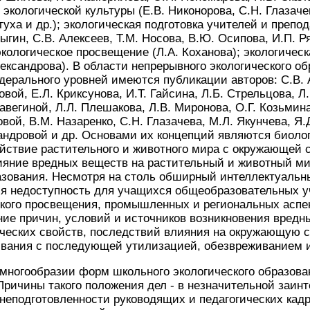
экологической культуры (Е.В. Никонорова, С.Н. Глазачев
туха и др.); экологическая подготовка учителей и препо
сыгин, С.В. Алексеев, Т.М. Носова, В.Ю. Осипова, И.П. Р
экологическое просвещение (Л.А. Коханова); экологиче
лександрова). В области непрерывного экологического о
дерального уровней имеются публикации авторов: С.В. 
вой, Е.Л. Криксунова, И.Т. Гайсина, Л.Б. Стрельцова, Л.
авегиной, Л.Л. Плешакова, Л.В. Миронова, О.Г. Козьмина
вой, В.М. Назаренко, С.Н. Глазачева, М.Л. Якунчева, Я.
андровой и др. Основами их концепций являются биоло
йствие растительного и животного мира с окружающей 
ияние вредных веществ на растительный и животный ми
азования. Несмотря на столь обширный интеллектуальн
ся недоступность для учащихся общеобразовательных у
кого просвещения, промышленных и региональных аспек
ие причин, условий и источников возникновения вредны
ических свойств, последствий влияния на окружающую 
ивания с последующей утилизацией, обезвреживанием 
многообразии форм школьного экологического образова
Причины такого положения дел - в незначительной заин
неподготовленности руководящих и педагогических кад