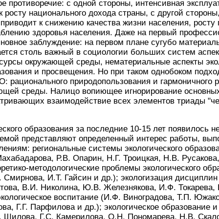
е противоречие: с одной стороны, интенсивная эксплу
к росту национального дохода страны, с другой стороны
приводит к снижению качества жизни населения, росту
аблению здоровья населения. Даже на первый професси
новное заблуждение: на первом плане сугубо материал
ется столь важный в социологии больших систем аспек
сурсы окружающей среды, нематериальные аспекты экол
азования и просвещения. Но при таком однобоком подх
: рационального природопользования и гармоничного р
ющей среды. Налицо вопиющее игнорирование основных
атривающих взаимодействие всех элементов триады "че
еского образования за последние 10-15 лет появилось не
емой представляют определенный интерес работы, вып
ениям: региональные системы экологического образова
Махабадарова, Р.В. Опарин, Н.Г. Троицкая, Н.В. Русакова
еоретико-методологические проблемы экологического обра
. Смирнова, И.Т. Гайсин и др.); экологизация дисципли
това, В.И. Николина, Ю.В. Железнякова, И.Ф. Токарева, 
экологическое воспитание (И.Ф. Виноградова, Т.П. Южако
ова, Г.Г. Парфилова и др.); экологическое образование 
 C. Шилова, Г.С. Камерилова, О.Н. Пономарева, Н.В. Ска