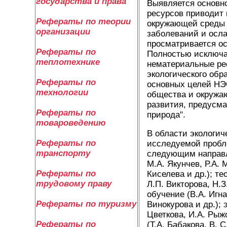
государства и права
Выявляется основно
ресурсов приводит 
Рефераты по теории
окружающей среды 
организации
заболеваний и осл
просматривается ос
Рефераты по
Полностью исключа
теплотехнике
нематериальные ре
экологического обр
Рефераты по
основных целей НЭО
технологии
общества и окружа
развития, предусм
Рефераты по
природа".
товароведению
В области экологич
Рефераты по
исследуемой пробл
транспорту
следующим направл
М.А. Якунчев, Р.А. 
Рефераты по
Киселева и др.); т
трудовому праву
Л.П. Викторова, Н.З
обучение (В.А. Игна
Рефераты по туризму
Винокурова и др.); 
Цветкова, И.А. Рыж
Рефераты по
(Т.А. Бабакова, B.