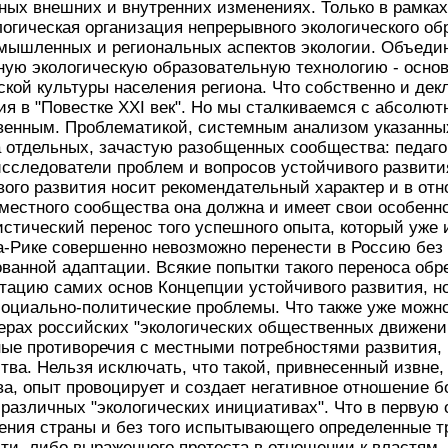
ных внешних и внутренних изменениях. Только в рамках
огическая организация непрерывного экологического об
омышленных и региональных аспектов экологии. Объеди
ную экологическую образовательную технологию - осно
ской культуры населения региона. Что собственно и де
ия в "Повестке XXI век". Но мы сталкиваемся с абсолю
венным. Проблематикой, системным анализом указанны
 отдельных, зачастую разобщенных сообщества: педаго
сследователи проблем и вопросов устойчивого развития
ого развития носит рекомендательный характер и в от
 местного сообщества она должна и имеет свои особенн
стический перенос того успешного опыта, который уже и
-Рике совершенно невозможно перенести в Россию без 
ванной адаптации. Всякие попытки такого переноса обре
тацию самих основ Концепции устойчивого развития, но
социально-политические проблемы. Что также уже можн
ерах российских "экологических общественных движений
ные противоречия с местными потребностями развития, 
тва. Нельзя исключать, что такой, привнесенный извн
ва, опыт провоцирует и создает негативное отношение 
 различных "экологических инициативах". Что в первую 
ения страны и без того испытывающего определенные т
ти, либо выраженного протеста в отношении к властям