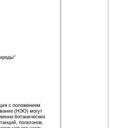
рироды"
ция с положением
ование (НЭО) могут
твенно ботанических
танций, полигонов,