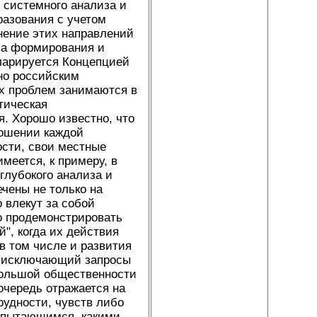
 системного анализа и
разования с учетом
нение этих направлений
ва формирования и
кларируется Концепцией
тно российским
х проблем занимаются в
гическая
. Хорошо известно, что
ношении каждой
ости, свои местные
меется, к примеру, в
глубокого анализа и
чены не только на
 влекут за собой
о продемонстрировать
", когда их действия
в том числе и развития
е, исключающий запросы
большой общественности
очередь отражается на
рудности, чувств либо
, пытающимся, какими