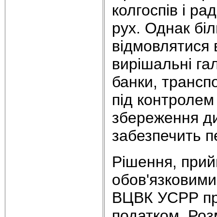
колгоспів і ра
рух. Однак бі
відмовлятися в
вирішальні га
банки, трансп
під контролем
збереження ди
забезпечить п
Рішення, прийн
обов'язковими 
ВЦВК УСРР при
податком. Роз