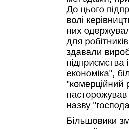
До цього підп
волі керівниц
них одержувал
для робітникі
здавали вироб
підприємства 
економіка", б
"комерційний 
насторожував 
назву "господ
Більшовики зм