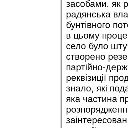
засобами, як 
радянська вла
бунтівного по
в цьому проце
село було шту
створено рез
партійно-держ
реквізиції про
знало, які под
яка частина п
розпорядженні
заінтересован