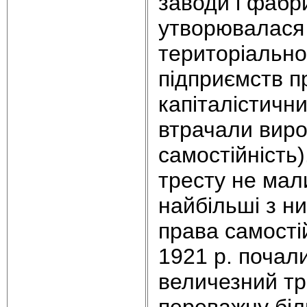
заводи і фабри
утворювалася 
територіально
підприємств пр
капіталістичн
втрачали виро
самостійність)
тресту не мал
найбільші з ни
права самості
1921 р. почали
величезний тр
переважну біл