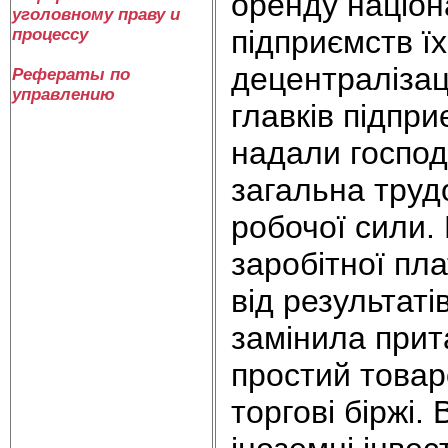
оренду націон
уголовному праву и
підприємств ї
процессу
децентралізац
Рефераты по
управлению
главків підпр
надали господ
загальна труд
робочої сили. 
заробітної пл
від результаті
замінила прит
простий товар
торгові біржі.