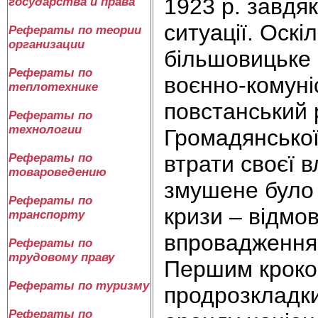
1923 р. завдя
государства и права
ситуації. Оскі
Рефераты по теории
организации
більшовицьке 
Рефераты по
воєнно-комуні
теплотехнике
повстанський 
Рефераты по
технологии
Громадянської
втрати своєї 
Рефераты по
товароведению
змушене було 
Рефераты по
кризи – відмов
транспорту
впровадженням
Рефераты по
трудовому праву
Першим кроком
Рефераты по туризму
продрозкладки
Рефераты по