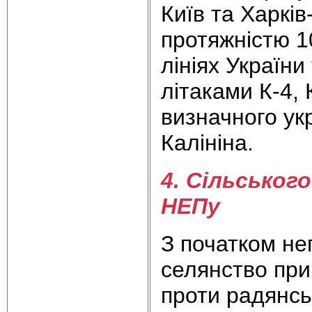
Київ та Харкі
протяжністю 1
лініях Україн
літаками К-4,
визначного ук
Калініна.
4. Сільськог
НЕПу
З початком неп
селянство при
проти радянсь