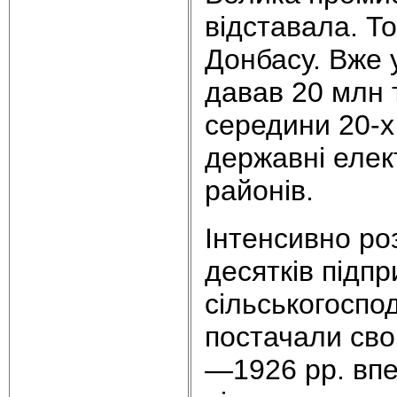
відставала. Т
Донбасу. Вже 
давав 20 млн т
середини 20-х
державні елек
районів.
Інтенсивно р
десятків підп
сільськогоспо
постачали свою
—1926 pp. вп