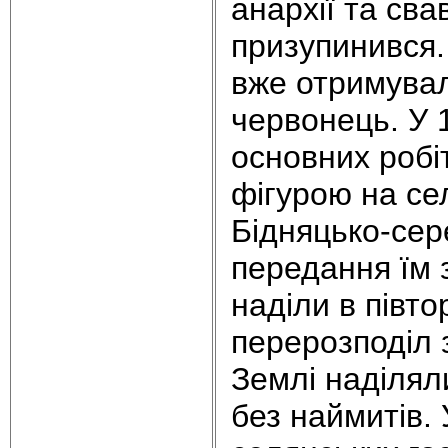
анархії та св
призупинився.
вже отримувал
червонець. У 
основних робі
фігурою на се
Бідняцько-сер
передання їм 
наділи в півт
перерозподіл 
Землі наділяли
без наймитів. 