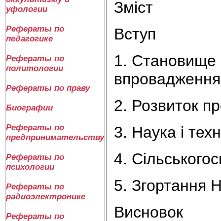
Зміст
уфологии
Рефераты по
Вступ
педагогике
1. Становище У
Рефераты по
политологии
впровадженн
Рефераты по праву
2. Розвиток п
Биографии
Рефераты по
3. Наука і техн
предпринимательству
4. Сільського
Рефераты по
психологии
5. Згортання 
Рефераты по
радиоэлектронике
Висновок
Рефераты по