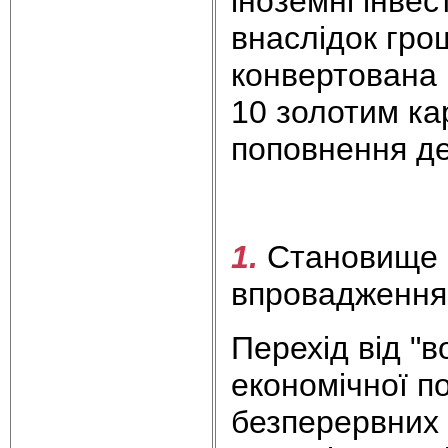
іноземні інвес
внаслідок гро
конвертована 
10 золотим ка
поповнення д
1.
Становище У
впровадженн
Перехід від "в
економічної по
безперервних 