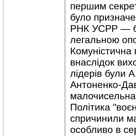
першим секрет
було призначе
РНК УСРР — б
легальною опо
Комуністична 
внаслідок вих
лідерів були А
Антоненко-Дав
малочисельна 
Політика "воє
спричинили м
особливо в се