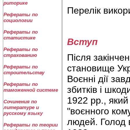
риторике
Перелік викор
Рефераты по
социологии
Рефераты по
статистике
Вступ
Рефераты по
Після закінче
страхованию
становище Укр
Рефераты по
строительству
Воєнні дії за
Рефераты по
збитків і шко
таможенной системе
1922 рр., який
Сочинения по
литературе и
"воєнного ком
русскому языку
людей. Голод 
Рефераты по теории