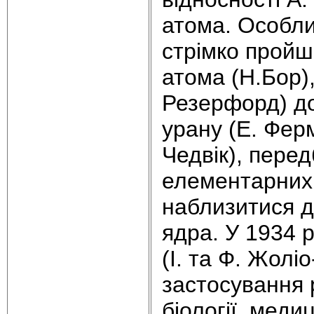
атома. Особли
стрімко пройш
атома (Н.Бор),
Резерфорд) до
урану (Е. Ферм
Чедвік), пере
елементарних 
наблизитися д
ядра. У 1934 р
(І. та Ф. Жолі
застосування р
біології, меди