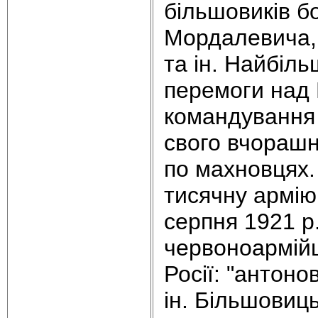
більшовиків б
Мордалевича, 
та ін. Найбіл
перемоги над 
командування 
свого вчорашн
по махновцях.
тисячну армію
серпня 1921 р
червоноармійц
Росії: "антон
ін. Більшовиц