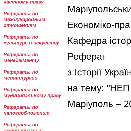
частному праву
Маріупольськи
Рефераты по
международным
Економіко-пра
отношениям
Рефераты по
Кафедра істор
культуре и искусству
Реферат
Рефераты по
менеджменту
з Історії Украї
Рефераты по
металлургии
на тему: "НЕП 
Рефераты по
муниципальному праву
Маріуполь – 2
Рефераты по
налогообложению
Рефераты по
оккультизму и