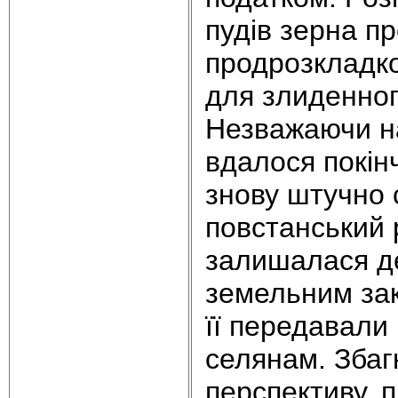
пудів зерна п
продрозкладко
для злиденног
Незважаючи на
вдалося покін
знову штучно с
повстанський 
залишалася де
земельним зак
її передавали
селянам. Збаг
перспективу, 