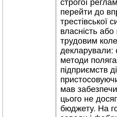
строгої реглам
перейти до вп
трестівської с
власність або
трудовим коле
декларували: 
методи поляга
підприємств д
пристосовуючи
мав забезпечи
цього не дося
бюджету. На г