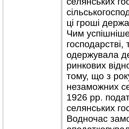
селянських го
сільськогоспо
ці гроші держа
Чим успішніше
господарстві,
одержувала де
ринкових відн
тому, що з рок
незаможних се
1926 рр. пода
селянських го
Водночас замо