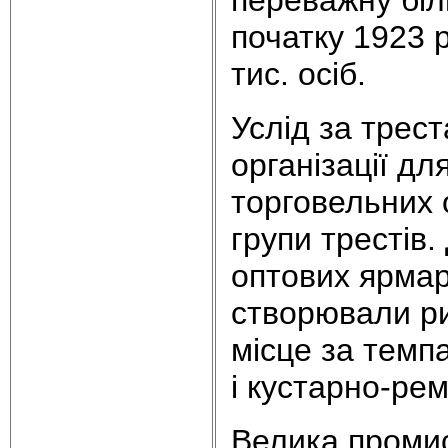
початку 1923 р
тис. осіб.
Услід за трес
організації дл
торговельних о
групи трестів.
оптових ярмарк
створювали ри
місце за темп
і кустарно-ре
Велика промис