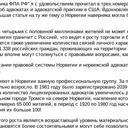
ника ФПА РФ" я с удовольствием прочитал в трех номер
б адвокатах и адвокатской практике в США. Вдохновле
ьшая статья на ту же тему о Норвегии наверняка могла 
 четырьмя с половиной миллионами жителей не может с
егия граничит с Россией, что ведет к росту торговли и
тся также увеличение количества связей личного харак
1 338 российских граждан, проживающих на территории
ы вполне могут столкнуться с правовыми вопросами, к
сание правовой системы Норвегии и норвежской адвока
.
ляют в Норвегии важную профессиональную группу. За 
льно возросло. В 1981 году было зарегистрировано 2039
а количество лицензированных адвокатов увеличилось 
ьном городе Тромсе на севере Норвегии, население кот
имерно 65 000 жителей, в период с 1920 по 1980 год нас
дня их больше 100!
ого роста является возрастающий уровень материально
ановятся более состоятельными и могут себе позволить