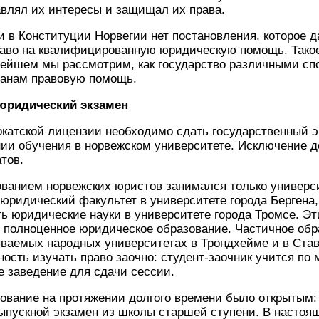
влял их интересы и защищал их права.
и в Конституции Норвегии нет постановления, которое 
раво на квалифицированную юридическую помощь. Такое
нейшем мы рассмотрим, как государство различными сп
данам правовую помощь.
юридический экзамен
катской лицензии необходимо сдать государственный э
нии обучения в норвежском университете. Исключение д
тов.
ованием норвежских юристов занимался только универси
 юридический факультет в университете города Бергена,
ь юридические науки в университете города Тромсе. Эт
я полноценное юридическое образование. Частичное об
ываемых народных университетах в Трондхейме и в Става
ость изучать право заочно: студент-заочник учится по 
е заведение для сдачи сессии.
ование на протяжении долгого времени было открытым
ыпускной экзамен из школы старшей ступени. В настоя