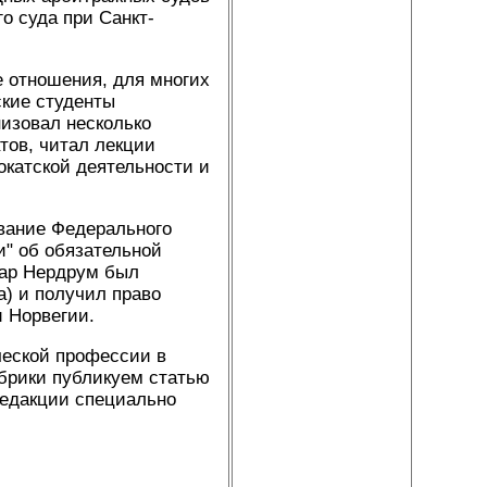
о суда при Санкт-
 отношения, для многих
ские студенты
низовал несколько
тов, читал лекции
окатской деятельности и
вание Федерального
и" об обязательной
нар Нердрум был
а) и получил право
и Норвегии.
ческой профессии в
брики публикуем статью
редакции специально