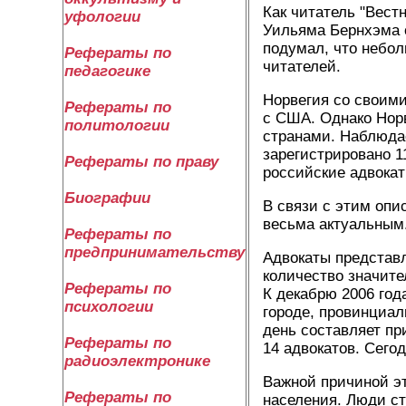
Как читатель "Вест
уфологии
Уильяма Бернхэма о
подумал, что небол
Рефераты по
читателей.
педагогике
Норвегия со своими
Рефераты по
с США. Однако Норв
политологии
странами. Наблюдае
зарегистрировано 1
Рефераты по праву
российские адвокат
Биографии
В связи с этим опи
весьма актуальным
Рефераты по
предпринимательству
Адвокаты представ
количество значите
Рефераты по
К декабрю 2006 год
психологии
городе, провинциал
день составляет пр
Рефераты по
14 адвокатов. Сего
радиоэлектронике
Важной причиной эт
Рефераты по
населения. Люди ст