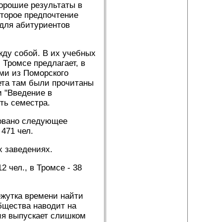
хорошие результаты в
оторое предпочтение
 для абитуриентов
жду собой. В их учебных
 Тромсе предлагает, в
ами из Поморского
тета там были прочитаны
и "Введение в
ть семестра.
ровано следующее
 471 чел.
х заведениях.
2 чел., в Тромсе - 38
ежутка времени найти
бщества наводит на
ия выпускает слишком