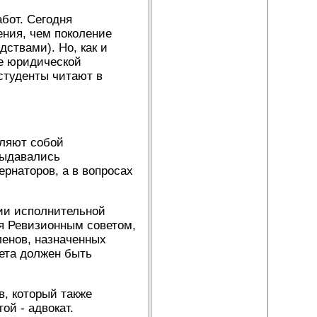
бот. Сегодня
ния, чем поколение
ствами). Но, как и
е юридической
студенты читают в
вляют собой
выдавались
рнаторов, а в вопросах
нии исполнительной
ся Ревизионным советом,
ленов, назначенных
вета должен быть
, который также
ой - адвокат.