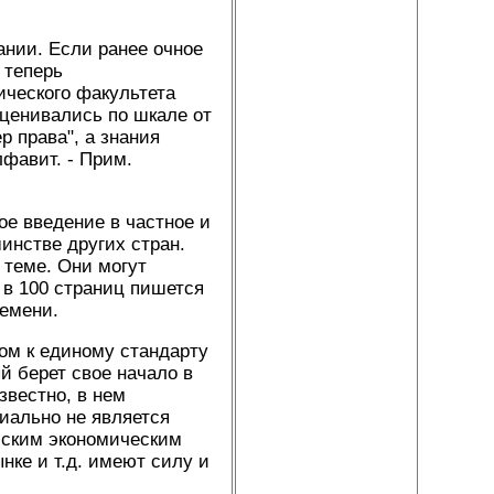
нии. Если ранее очное
 теперь
ического факультета
оценивались по шкале от
р права", а знания
лфавит. - Прим.
ое введение в частное и
инстве других стран.
 теме. Они могут
 в 100 страниц пишется
ремени.
ом к единому стандарту
й берет свое начало в
звестно, в нем
циально не является
ейским экономическим
нке и т.д. имеют силу и