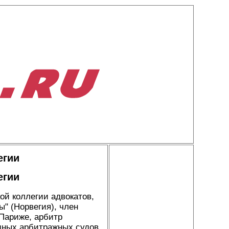
егии
егии
ой коллегии адвокатов,
" (Норвегия), член
Париже, арбитр
одных арбитражных судов