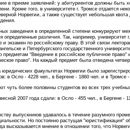
ние в приеме заявлений: у абитуриентов должны быть 
ени. Кроме того, в университете г. Тромсе отдается нек
верной Норвегии, а также существует небольшая квота
ждения.
ных заведения в определенной степени конкурируют ме
 определенные различия. Так, например, университет г.
е и экзамен по российскому праву. В этой связи лектор
ангельске и Петербургского государственного универси
о предметам "Введение в российское публичное право" 
еское право". На каждый предмет была отведена четвер
на юридических факультетах Норвегии было зарегистри
в: в Осло - 4228 чел., в Бергене - 1860 чел. и в Тромсе -
т чуть более половины студентов во всех трех учебны
есной 2007 года сдали: в Осло - 455 чел., в Бергене - 11
ству выпускников удавалось в течение разумного пром
циальности. Но постоянно растущая "юристификация" о
а высказывается мнение в отношении того, что Норвег