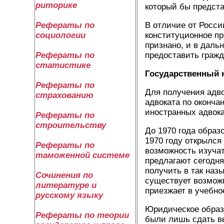
риторике
который бы предста
В отличие от Росси
Рефераты по
конституционное п
социологии
признано, и в даль
предоставить граж
Рефераты по
статистике
Государственный 
Рефераты по
Для получения адво
страхованию
адвоката по оконча
иностранных адвока
Рефераты по
строительству
До 1970 года образ
1970 году открылся
Рефераты по
возможность изучат
таможенной системе
предлагают сегодн
получить в так наз
Сочинения по
существует возможн
литературе и
приезжает в учебно
русскому языку
Юридическое образ
Рефераты по теории
были лишь сдать в