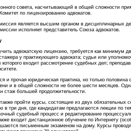
онного совета, насчитывающий в общей сложности прим
Комитет по лицензированию адвокатов.
миссия является высшим органом в дисциплинарных дел
миссии исполняет представитель Союза адвокатов.
у
учить адвокатскую лицензию, требуется как минимум д
 стажера у практикующего адвоката; судьи или уполномо
 которого входит рассмотрение судебных дел; препода
ситете.
ся и прочая юридическая практика, но только половина
ени и в общей сложности не более шести месяцев. Одн
ан стаж большей продолжительности.
акже пройти курсы, состоящие из двух обязательных с
 в три дня, где кандидатам предлагаются лекции по те
вочный судебный процесс и редактирование процессуал
акже входит дистанционное обучение по Интернету (осо
ршаются письменным экзаменом на дому. Курсы проводят