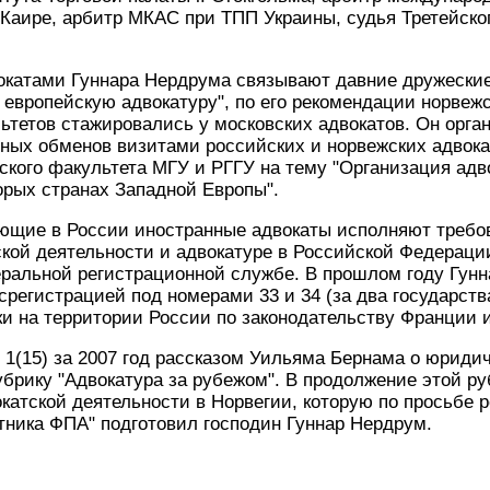
 Каире, арбитр МКАС при ТПП Украины, судья Третейског
.
окатами Гуннара Нердрума связывают давние дружеские
в европейскую адвокатуру", по его рекомендации норвеж
тетов стажировались у московских адвокатов. Он орга
ных обменов визитами российских и норвежских адвока
кого факультета МГУ и РГГУ на тему "Организация адв
орых странах Западной Европы".
ующие в России иностранные адвокаты исполняют требо
ской деятельности и адвокатуре в Российской Федераци
еральной регистрационной службе. В прошлом году Гун
срегистрацией под номерами 33 и 34 (за два государств
ки на территории России по законодательству Франции 
 1(15) за 2007 год рассказом Уильяма Бернама о юриди
брику "Адвокатура за рубежом". В продолжение этой ру
окатской деятельности в Норвегии, которую по просьбе 
тника ФПА" подготовил господин Гуннар Нердрум.