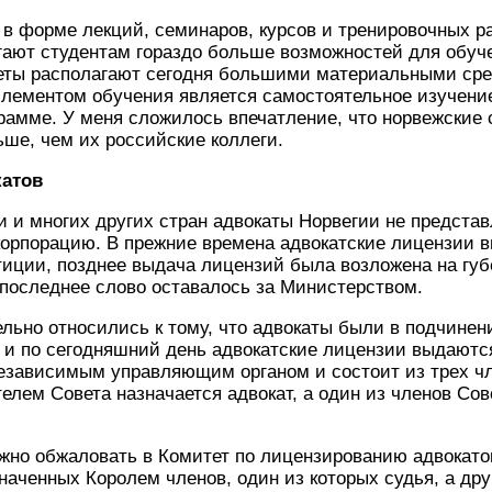
в форме лекций, семинаров, курсов и тренировочных ра
гают студентам гораздо больше возможностей для обуче
еты располагают сегодня большими материальными сред
элементом обучения является самостоятельное изучени
рамме. У меня сложилось впечатление, что норвежские 
ше, чем их российские коллеги.
катов
и и многих других стран адвокаты Норвегии не предста
орпорацию. В прежние времена адвокатские лицензии 
ции, позднее выдача лицензий была возложена на губе
последнее слово оставалось за Министерством.
льно относились к тому, что адвокаты были в подчине
а и по сегодняшний день адвокатские лицензии выдают
независимым управляющим органом и состоит из трех ч
елем Совета назначается адвокат, а один из членов Со
но обжаловать в Комитет по лицензированию адвокатов
наченных Королем членов, один из которых судья, а друг