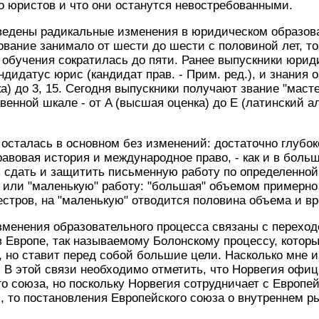
 юристов и что они останутся невостребованными.
ведены радикальные изменения в юридическом образова
вание занимало от шести до шести с половиной лет, то
обучения сократилась до пяти. Ранее выпускники юрид
ндидатус юрис (кандидат прав. - Прим. ред.), и знания 
а) до 3, 15. Сегодня выпускники получают звание "масте
венной шкале - от A (высшая оценка) до E (латинский а
осталась в основном без изменений: достаточно глубок
равовая история и международное право, - как и в больш
 сдать и защитить письменную работу по определенной
 или "маленькую" работу: "большая" объемом примерно
естров, на "маленькую" отводится половина объема и в
менения образовательного процесса связаны с переход
в Европе, так называемому Болонскому процессу, которы
 но ставит перед собой большие цели. Насколько мне и
. В этой связи необходимо отметить, что Норвегия офи
о союза, но поскольку Норвегия сотрудничает с Европ
 то постановления Европейского союза о внутреннем ры