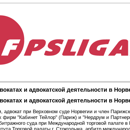
вокатах и адвокатской деятельности в Норв
вокатах и адвокатской деятельности в Норв
, адвокат при Верховном суде Норвегии и член Парижск
х фирм "Кабинет Тейлор" (Париж) и "Нердрум и Партнеры
итражного суда при Международной торговой палате в 
тута Торговой палаты г. Стокгольма, арбитр междунар