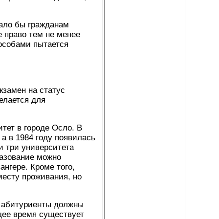
дало бы гражданам
 право тем не менее
особами пытается
кзамен на статус
елается для
тет в городе Осло. В
 а в 1984 году появилась
и три университета
разование можно
нгере. Кроме того,
месту проживания, но
: абитуриенты должны
щее время существует