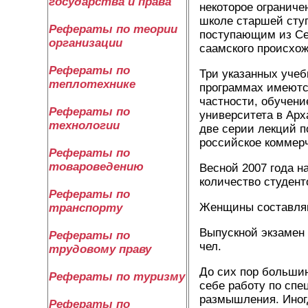
государства и права
некоторое ограниче
школе старшей ступ
Рефераты по теории
поступающим из Се
организации
саамского происхо
Рефераты по
Три указанных учеб
теплотехнике
программах имеются
частности, обучени
Рефераты по
университета в Арх
технологии
две серии лекций п
российское коммерч
Рефераты по
товароведению
Весной 2007 года 
количество студенто
Рефераты по
Женщины составляю
транспорту
Выпускной экзамен в
Рефераты по
чел.
трудовому праву
До сих пор большин
Рефераты по туризму
себе работу по спе
размышления. Иногд
Рефераты по