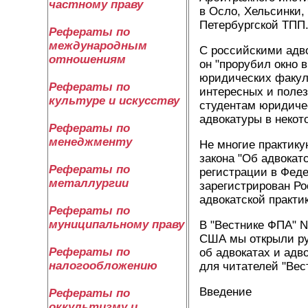
частному праву
в Осло, Хельсинки,
Петербургской ТПП
Рефераты по
международным
С российскими адв
отношениям
он "прорубил окно 
юридических факуль
Рефераты по
интересных и полез
культуре и искусству
студентам юридичес
адвокатуры в некот
Рефераты по
менеджменту
Не многие практик
закона "Об адвокат
Рефераты по
регистрации в Фед
металлургии
зарегистрирован Ро
адвокатской практи
Рефераты по
муниципальному праву
В "Вестнике ФПА" N
США мы открыли ру
Рефераты по
об адвокатах и адв
налогообложению
для читателей "Вес
Введение
Рефераты по
оккультизму и