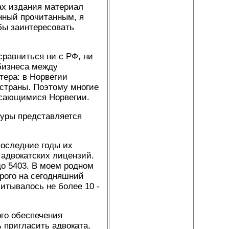
ах издания материал
нный прочитанным, я
бы заинтересовать
равниться ни с РФ, ни
 бизнеса между
тера: в Норвегии
 страны. Поэтому многие
асающимися Норвегии.
туры представляется
последние годы их
 адвокатских лицензий.
до 5403. В моем родном
орого на сегодняшний
читывалось не более 10 -
го обеспечения
 пригласить адвоката,