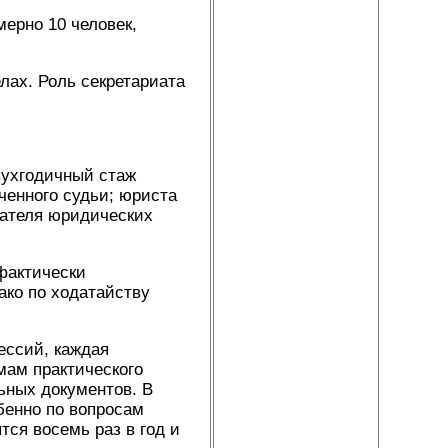
ерно 10 человек,
ах. Роль секретариата
вухгодичный стаж
ченного судьи; юриста
вателя юридических
 фактически
ако по ходатайству
ессий, каждая
мам практического
ьных документов. В
бенно по вопросам
ся восемь раз в год и