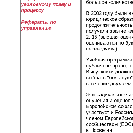
большое количество
уголовному праву и
процессу
В 2002 году были в
юридическое образо
Рефераты по
продолжительность 
управлению
получали звание ка
2, 15 (высшая оценк
оцениваются по бук
переводчика).
Учебная программа 
публичное право, п
Выпускники должны
выбрать "большую"
в течение двух сем
Эти радикальные из
обучения и оценок 
Европейском союзе,
участвует и Россия
членом Европейског
сообществом (ЕЭС),
в Норвегии.