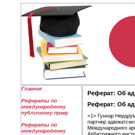
Главная
Реферат: Об ад
Рефераты по
Реферат: Об ад
международному
публичному праву
<1> Гуннар Нердрум
партнер адвокатски
Рефераты по
Международного арб
международному
Арбитражного инсти