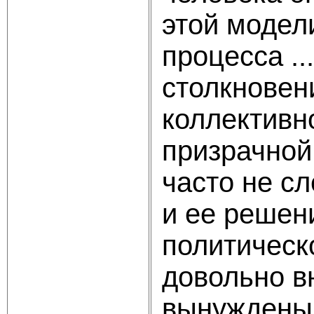
этой модел
процесса ..
столкновен
коллективн
призрачной
часто не с
и ее решен
политическо
довольно в
вынуждены 