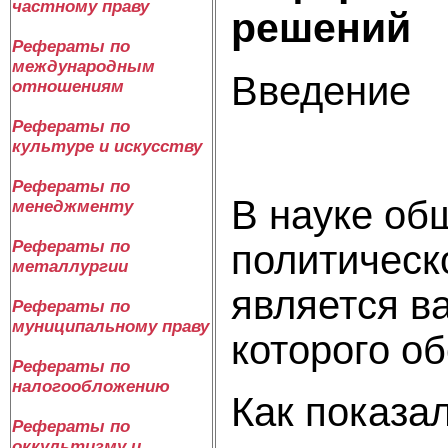
частному праву
решений
Рефераты по
международным
Введение
отношениям
Рефераты по
культуре и искусству
Рефераты по
В науке об
менеджменту
Рефераты по
политическ
металлургии
является в
Рефераты по
муниципальному праву
которого о
Рефераты по
налогообложению
Как показа
Рефераты по
оккультизму и