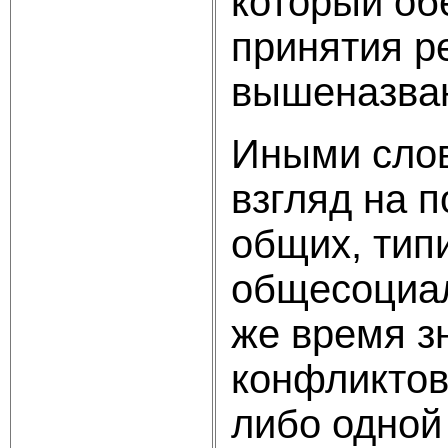
который об
принятия р
вышеназва
Иными слов
взгляд на 
общих, типи
общесоциал
же время з
конфликтов
либо одной