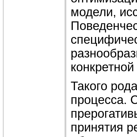
модели, ис
Поведенчес
специфичес
разнообраз
конкретной
Такого род
процесса. 
прерогатив
принятия р