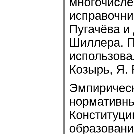
многочисле
исправочни
Пугачёва и
Шиллера. П
использовал
Козырь, Я. 
Эмпирическ
нормативны
Конституци
образовани