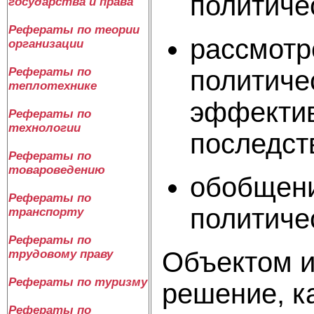
политиче
государства и права
Рефераты по теории
рассмотр
организации
политиче
Рефераты по
теплотехнике
эффектив
Рефераты по
технологии
последст
Рефераты по
товароведению
обобщени
Рефераты по
политиче
транспорту
Рефераты по
Объектом и
трудовому праву
Рефераты по туризму
решение, к
Рефераты по