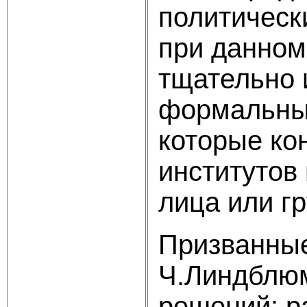
политическ
при данном
тщательно 
формальным
которые ко
институтов
лица или г
Призванные
Ч.Линдблюм
решений: р