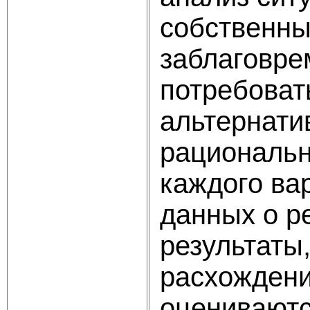
собственны
заблаговре
потребоват
альтернати
рациональн
каждого ва
данных о р
результаты
расхождени
оцениваютс