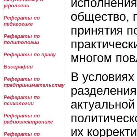
исполнения
уфологии
общество, 
Рефераты по
педагогике
принятия п
Рефераты по
практическ
политологии
многом пов
Рефераты по праву
Биографии
В условиях
Рефераты по
предпринимательству
разделения 
Рефераты по
актуальной
психологии
политическ
Рефераты по
радиоэлектронике
их корректи
Рефераты по