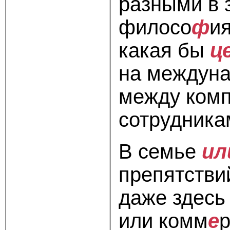
разными в 
филосо
ф
ия
какая бы
ц
на междуна
между комп
сотрудника
В семье
ил
препятстви
даже здесь
или комм
е
р