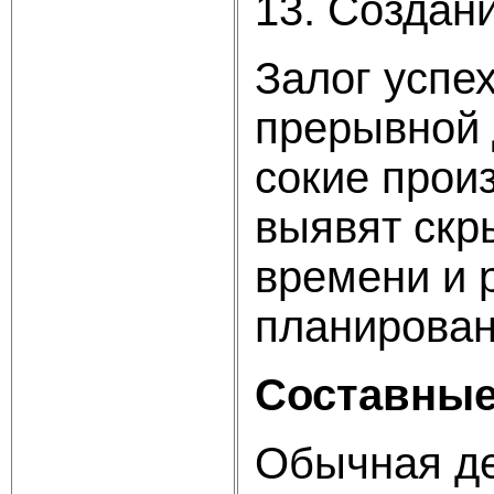
13. Создан
Залог успе
прерывной 
сокие произ
выявят скр
времени и 
планирован
Составные
Обычная де