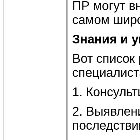
ПР могут вн
самом широ
Знания и у
Вот спи­со
спе­циалист
1. Консульт
2. Выявлен
последстви