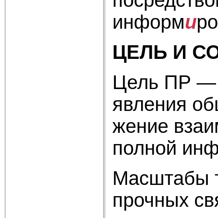
информ
и
ро
ЦЕЛЬ И С
Цель ПР —
явления об
жение взаи
полной ин
Масштабы т
прочных св