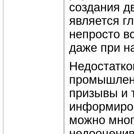
создания д
является г
непросто в
даже при н
Недостатко
промышленн
призывы и 
информиров
можно мног
недооценива