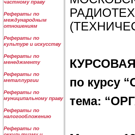
частному праву
РАДИОТЕХ
Рефераты по
международным
(ТЕХНИЧЕ
отношениям
Рефераты по
культуре и искусству
Рефераты по
КУРСОВ
менеджменту
Рефераты по
по курсу 
металлургии
Рефераты по
тема: “О
муниципальному праву
Рефераты по
налогообложению
Рефераты по
оккультизму и