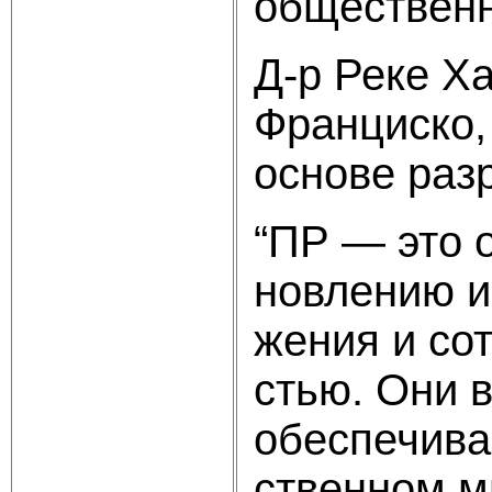
общественн
Д-р Реке Х
Франциско,
основе раз
“ПР — это 
новлению и
жения и со
стью. Они 
обеспечива
ственном м