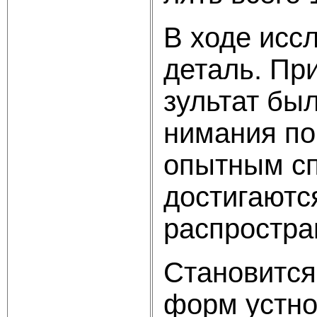
В ходе исс
деталь. Пр
зультат бы
нимания по
опытным сп
достигаютс
распростра
Становится
форм устно