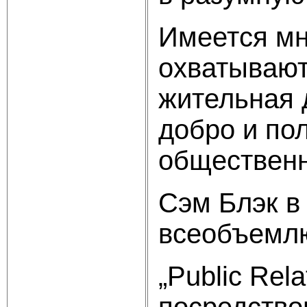
Имеется мн
охватывают
жительная 
добро и пол
общественн
Сэм Блэк в
всеобъемлю
„Public Rel
посредств