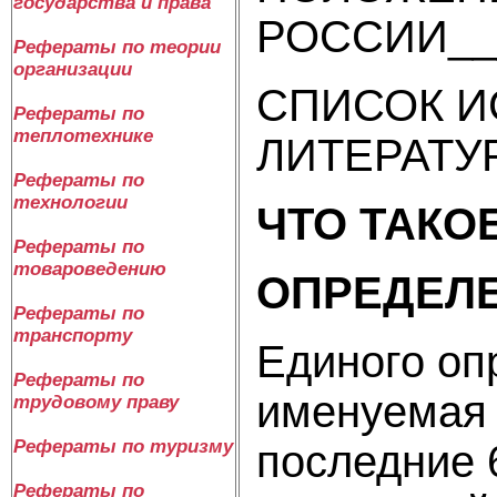
государства и права
РОССИИ___
Рефераты по теории
организации
СПИСОК 
Рефераты по
теплотехнике
ЛИТЕРАТУР
Рефераты по
технологии
ЧТО ТАК
Рефераты по
товароведению
ОПРЕДЕЛЕ
Рефераты по
транспорту
Единого оп
Рефераты по
именуемая “
трудовому праву
Рефераты по туризму
последние 
Рефераты по