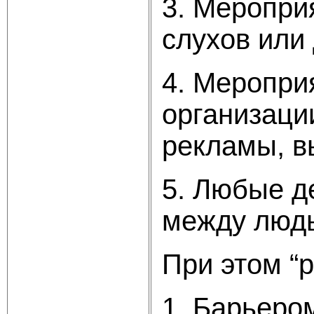
3. Меропри
слухов или
4. Меропри
организаци
рекламы, вы
5. Любые д
между людь
При этом “pu
1. Барьеро