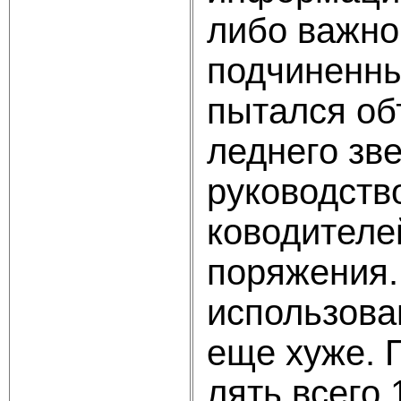
либо важно
подчиненны
пытался объ
леднего зв
руководств
ководителе
поряжения.
использова
еще хуже. 
лять всего