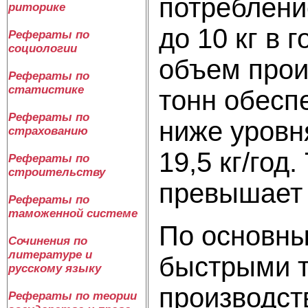
потребление
риторике
до 10 кг в 
Рефераты по
социологии
объем прои
Рефераты по
статистике
тонн обесп
Рефераты по
ниже уровн
страхованию
19,5 кг/год
Рефераты по
строительству
превышает 
Рефераты по
таможенной системе
По основны
Сочинения по
литературе и
быстрыми 
русскому языку
производст
Рефераты по теории