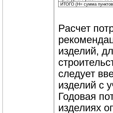
ИТОГО (Н= сумма пунктов 
Расчет потр
рекомендац
изделий, д
строительс
следует вв
изделий с 
Годовая по
изделиях о