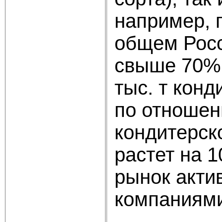
например, 
общем Росс
свыше 70% 
тыс. т конд
по отношен
кондитерск
растет на 1
рынок акти
компаниям