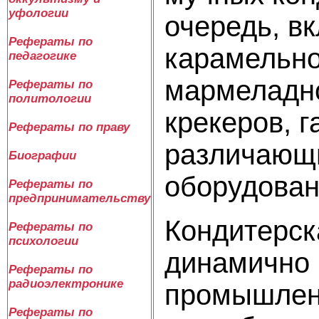
уфологии
очередь, в
Рефераты по
карамельно
педагогике
мармеладно
Рефераты по
политологии
крекеров, г
Рефераты по праву
различающи
Биографии
оборудован
Рефераты по
предпринимательству
Кондитерск
Рефераты по
психологии
динамично 
Рефераты по
радиоэлектронике
промышленн
Рефераты по