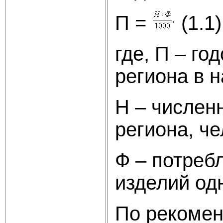
П =
(1.1)
где, П – го
региона в н
Н – числен
региона, че
Ф – потреб
изделий одн
По рекомен