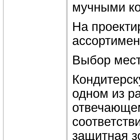
мучными ко
На проекти
ассортимен
Выбор мест
Кондитерск
одном из р
отвечающем
соответств
защитная з