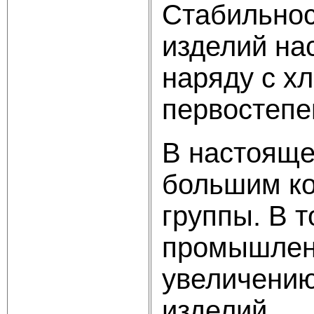
Стабильнос
изделий на
наряду с х
первостепе
В настояще
большим ко
группы. В 
промышленн
увеличению
изделий.