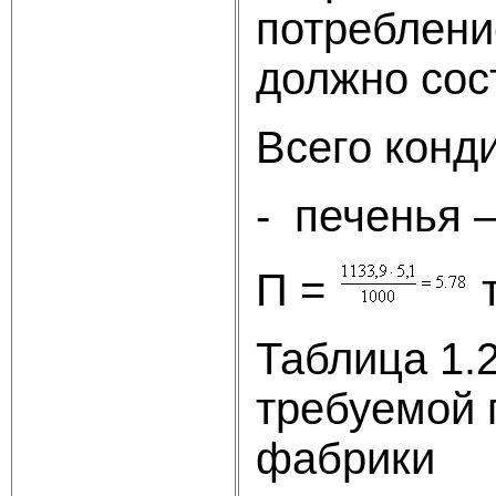
потреблени
должно сост
Всего конди
- печенья –
П =
т
Таблица 1.
требуемой 
фабрики