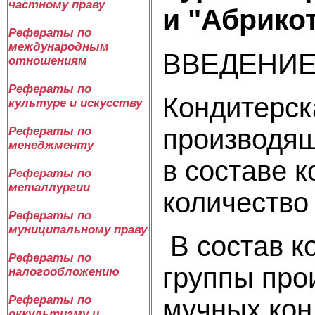
частному праву
и "Абрико
Рефераты по
международным
ВВЕДЕНИ
отношениям
Рефераты по
Кондитерск
культуре и искусству
производящ
Рефераты по
менеджменту
в составе 
Рефераты по
металлургии
количество
Рефераты по
муниципальному праву
В состав к
Рефераты по
группы про
налогообложению
Рефераты по
мучных кон
оккультизму и