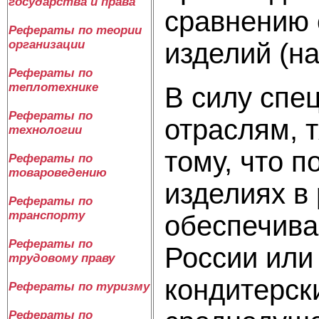
государства и права
сравнению 
Рефераты по теории
изделий (н
организации
Рефераты по
теплотехнике
В силу спе
Рефераты по
отраслям, 
технологии
тому, что 
Рефераты по
товароведению
изделиях в
Рефераты по
транспорту
обеспечивае
Рефераты по
России или
трудовому праву
кондитерск
Рефераты по туризму
Рефераты по