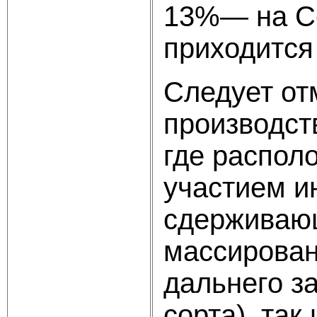
13%— на Се
приходится
Следует от
производств
где распол
участием и
сдерживающ
массирован
дальнего з
сорта), так