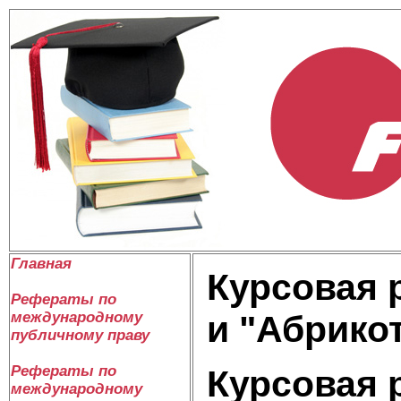
Главная
Курсовая 
Рефераты по
международному
и "Абрико
публичному праву
Рефераты по
Курсовая 
международному