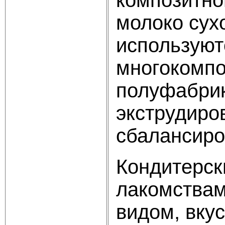
молоко сухо
используют
многокомп
полуфабрик
экструдиро
сбалансиро
Кондитерск
лакомствам
видом, вку