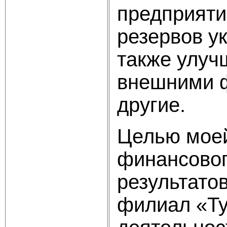
предприяти
резервов у
также улуч
внешними ф
другие.
Целью моей
финансовог
результато
филиал «Ту