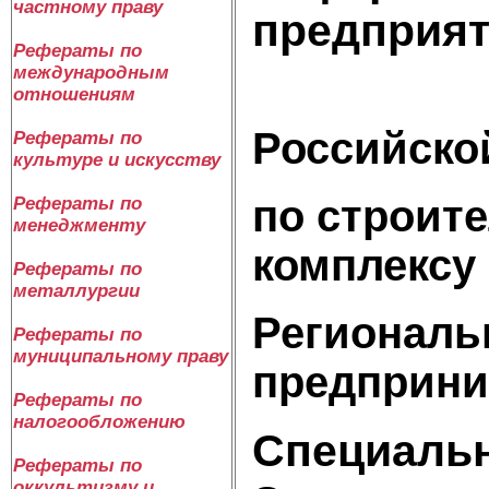
частному праву
предприят
Рефераты по
международным
Госуда
отношениям
Российско
Рефераты по
культуре и искусству
по строит
Рефераты по
менеджменту
комплексу
Рефераты по
металлургии
Региональ
Рефераты по
муниципальному праву
предприни
Рефераты по
налогообложению
Сп
Рефераты по
оккультизму и