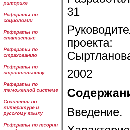
риторике
31 Ст
Рефераты по
социологии
Руководите
Рефераты по
статистике
п
Рефераты по
Сыртланова
страхованию
Рефераты по
2002
строительству
Рефераты по
Содержан
таможенной системе
Сочинения по
литературе и
Введение.
русскому языку
Рефераты по теории
Характерис