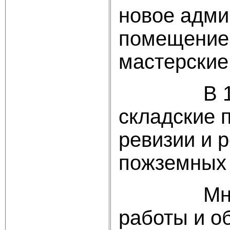
новое адми
помещение 
мастерские
В 1977 г
складские 
ревизии и 
пожземных 
Много си
работы и о