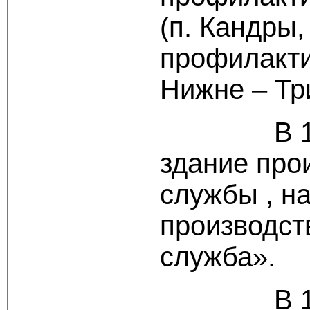
(п. Кандры,
профилакти
Нижне – Тр
В 1966 г
здание про
службы , н
производст
служба».
В 1974 г