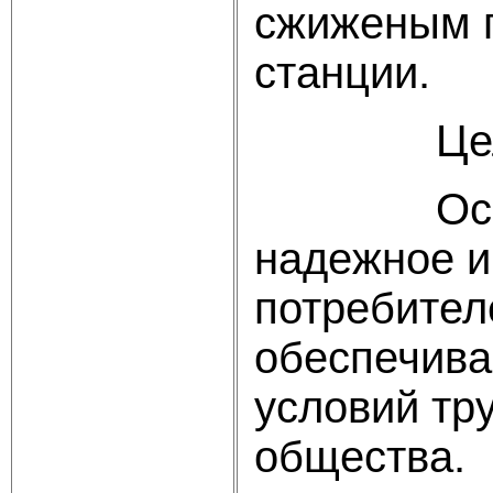
сжиженым г
станции.
Цели и в
Основной
надежное и
потребител
обеспечива
условий тр
общества.