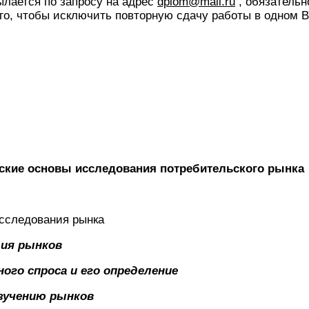
лается по запросу на адрес
dplom@mail.ru
, обязательн
го, чтобы исключить повторную сдачу работы в одном В
еские основы исследования потребительского рынка
сследования рынка
ция рынков
ного спроса и его определение
изучению рынков