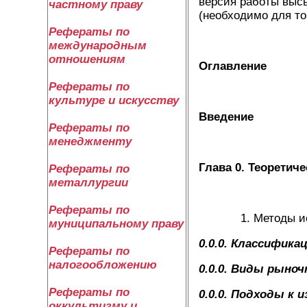
версия работы высы
частному праву
(необходимо для то
Рефераты по
международным
отношениям
Оглавление
Рефераты по
культуре и искусству
Введение
Рефераты по
менеджменту
Глава 0. Теоретич
Рефераты по
металлургии
Рефераты по
Методы и
муниципальному праву
0.0.0. Классифика
Рефераты по
налогообложению
0.0.0. Виды рыноч
Рефераты по
0.0.0. Подходы к 
оккультизму и