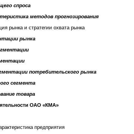
ущего спроса
актеристика методов прогнозирования
ия рынка и стратегии охвата рынка
ентации рынка
сегментации
гментации
сегментации потребительского рынка
вого сегмента
ование товара
деятельности ОАО «КМА»
арактеристика предприятия