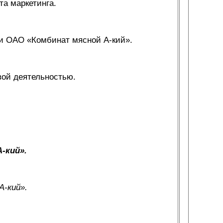
та маркетинга.
ти ОАО «Комбинат мясной А-кий».
вой деятельностью.
-кий».
А-кий».