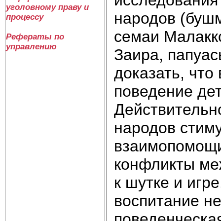
уголовному праву и
народов (бушм
процессу
семаи Малаккс
Рефераты по
управлению
Заира, папуас
доказать, что 
поведение дет
Действительно
народов стим
взаимопомощи,
конфликты ме
к шутке и игр
воспитание не
поведенческа