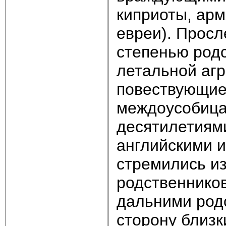
киприоты, арм
евреи). Просл
степенью родс
летальной агр
повествующие 
междоусобица
десятилетиями
английскими и
стремились из
родственников
дальними род
сторону близки