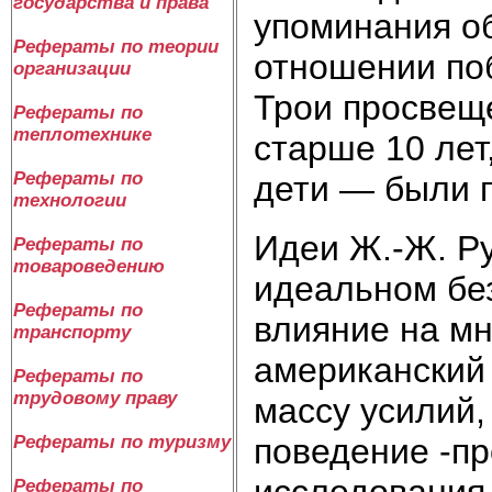
государства и права
упоминания об
Рефераты по теории
отношении по
организации
Трои просвещ
Рефераты по
теплотехнике
старше 10 лет
Рефераты по
дети — были п
технологии
Идеи Ж.-Ж. Ру
Рефераты по
товароведению
идеальном бе
Рефераты по
влияние на м
транспорту
американский
Рефераты по
трудовому праву
массу усилий,
поведение -пр
Рефераты по туризму
исследования 
Рефераты по