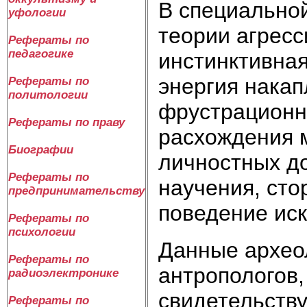
В специально
уфологии
теории агресс
Рефераты по
педагогике
инстинктивная
энергия накап
Рефераты по
политологии
фрустрационна
Рефераты по праву
расхождения 
Биографии
личностных до
Рефераты по
научения, сто
предпринимательству
поведение иск
Рефераты по
психологии
Данные археол
Рефераты по
антропологов,
радиоэлектронике
свидетельству
Рефераты по