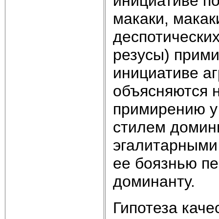
инициативе по
макаки, макак
деспотических
резусы) прими
инициативе а
объясняются н
примирению у 
стилем домин
эгалитарными 
ее боязнью пе
доминанту.
Гипотеза кач