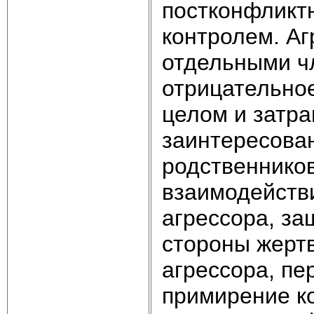
постконфликт
контролем. А
отдельными ч
отрицательное
целом и затра
заинтересован
родственнико
взаимодейств
агрессора, за
стороны жерт
агрессора, п
примирение к