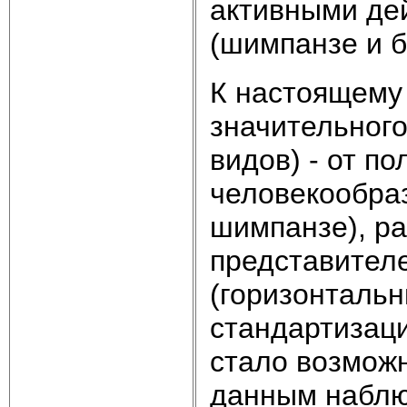
активными де
(шимпанзе и б
К настоящему
значительного
видов) - от п
человекообраз
шимпанзе), ра
представителе
(горизонтальн
стандартизац
стало возможн
данным наблю