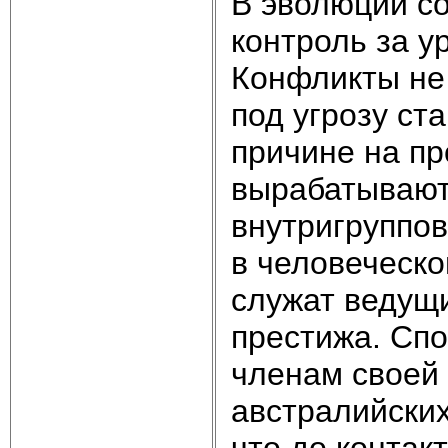
В эволюции с
контроль за у
Конфликты не 
под угрозу ст
причине на п
вырабатывают
внутригруппов
в человеческо
служат ведущи
престижа. Спо
членам своей 
австралийских
что до контак