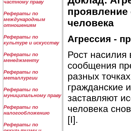
частному праву
проявление 
Рефераты по
международным
человека
отношениям
Агрессия - п
Рефераты по
культуре и искусству
Рост насилия
Рефераты по
менеджменту
сообщения пр
Рефераты по
разных точка
металлургии
гражданские 
Рефераты по
заставляют и
муниципальному праву
человека снов
Рефераты по
налогообложению
[I].
Рефераты по
оккультизму и