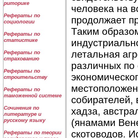
риторике
человека на в
Рефераты по
продолжает пр
социологии
Таким образом
Рефераты по
индустриально
статистике
летальная агр
Рефераты по
страхованию
различных по 
Рефераты по
экономическог
строительству
местоположен
Рефераты по
таможенной системе
собирателей, 
Сочинения по
хадза, австра
литературе и
(янамами Вене
русскому языку
скотоводов. И
Рефераты по теории