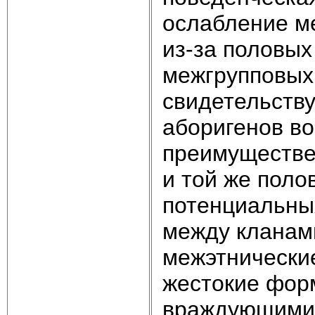
ослабление м
из-за половых
межгрупповых
свидетельству
аборигенов в
преимуществе
и той же поло
потенциальных
между кланами
межэтнически
жестокие форм
враждующими 