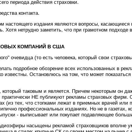
сего периода действия страховки.
редства контакта.
м настоящего издания являются вопросы, касающиеся п
ь. Хотя нетрудно заметить, что при грамотном подходе 
ХОВЫХ КОМПАНИЙ В США
ого" очевидца (то есть человека, который свои страхов
елать подробное обозрение всех использованных в рек
о известны. Остановлюсь на том, что может показатьс
т, который таковым и является. Причем некоторым он да
ы практически НЕ публикуют рекламы страховых фирм. 
х (из тех, что стопками лежат в приемных врачей или 
ипично профессиональных изданиях. Но не в газетах, ко
выпуски - выписывает или покупает подавляющее больш
адиоэфиры насыщены рекламой страховщиков вполне у
зница в стиле: крупные СК со своим местом на рынке с