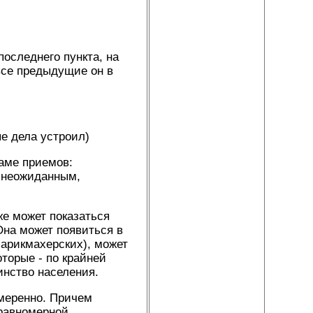
оследнего пункта, на
все предыдущие он в
ые дела устроил)
ламе приемов:
я неожиданным,
же может показаться
Она может появиться в
парикмахерских), может
торые - по крайней
инство населения.
меренно. Причем
 равномерной