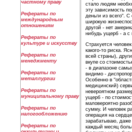
частному праву
стало людям необхо
эту зависимость п
Рефераты по
деньги из всего". 
международным
широкую жизнеспосо
отношениям
другой - нет амери
нибудь ущерб - а с
Рефераты по
культуре и искусству
Страхуется человек
какого-то риска. Я
Рефераты по
всей страны), друг
менеджменту
вкупе со стоимость
- в диапазоне самы
Рефераты по
видимо - диспропор
металлургии
Особенно в "облас
медицинский) серви
Рефераты по
невероятном размер
муниципальному праву
ущерб - по стоимос
маловероятно разоб
Рефераты по
сумму. И человек ра
налогообложению
операция на сердце
зарабатываю, даже 
Рефераты по
каждый месяц больш
оккультизму и