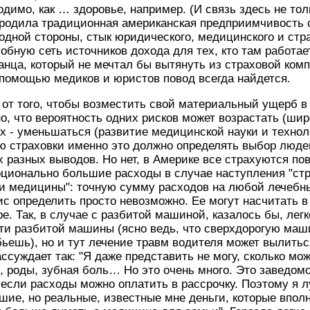
димо, как … здоровье, например. (И связь здесь не тол
ородила традиционная американская предприимчивость 
С одной стороны, стык юридического, медицинского и ст
бную сеть источников дохода для тех, кто там работает
канца, который не мечтал бы вытянуть из страховой комп
 помощью медиков и юристов повод всегда найдется.
 от того, чтобы возместить свой материальный ущерб в
сно, что вероятность одних рисков может возрастать (ш
их - уменьшаться (развитие медицинской науки и технол
ю страховки именно это должно определять выбор людей
х разных выводов. Но нет, в Америке все страхуются по
ционально большие расходы в случае наступления "стр
ти медицины": точную сумму расходов на любой лечебн
с определить просто невозможно. Ее могут насчитать 
е. Так, в случае с разбитой машиной, казалось бы, лег
ти разбитой машины (ясно ведь, что сверхдорогую маш
ьешь), но и тут лечение травм водителя может вылить
ссуждает так: "Я даже представить не могу, сколько мож
, роды, зубная боль… Но это очень много. Это заведомо
если расходы можно оплатить в рассрочку. Поэтому я 
ие, но реальные, известные мне деньги, которые впол