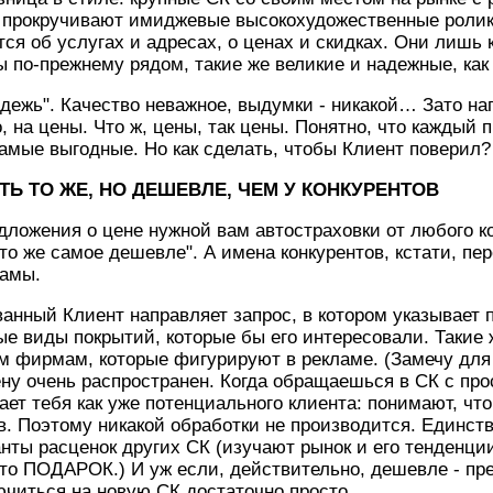
у прокручивают имиджевые высокохудожественные ролик
тся об услугах и адресах, о ценах и скидках. Они лишь
 по-прежнему рядом, такие же великие и надежные, как 
одежь". Качество неважное, выдумки - никакой… Зато нап
, на цены. Что ж, цены, так цены. Понятно, что каждый 
самые выгодные. Но как сделать, чтобы Клиент поверил?
ТЬ ТО ЖЕ, НО ДЕШЕВЛЕ, ЧЕМ У КОНКУРЕНТОВ
ложения о цене нужной вам автостраховки от любого ко
то же самое дешевле". А имена конкурентов, кстати, пе
ламы.
ванный Клиент направляет запрос, в котором указывает
 виды покрытий, которые бы его интересовали. Такие 
м фирмам, которые фигурируют в рекламе. (Замечу для 
ну очень распространен. Когда обращаешься в СК с про
ает тебя как уже потенциального клиента: понимают, чт
в. Поэтому никакой обработки не производится. Единст
нты расценок других СК (изучают рынок и его тенденци
это ПОДАРОК.) И уж если, действительно, дешевле - п
ючиться на новую СК достаточно просто.