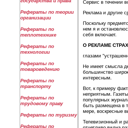
государства и права
Сервис в течении в
Рефераты по теории
Реклама и другие с
организации
Поскольку предмето
нем я и остановлюс
Рефераты по
себя включает.
теплотехнике
О РЕКЛАМЕ СТРА
Рефераты по
технологии
глазами "устрашенн
Рефераты по
Не имеет смысла д
товароведению
большинство широк
интересным.
Рефераты по
транспорту
Вот, к примеру фак
неприятным. Газет
Рефераты по
популярных журнала
трудовому праву
быть размещена в т
мере, воскресные 
Рефераты по туризму
Телевизионный и р
Рефераты по
отчетливо видна ра