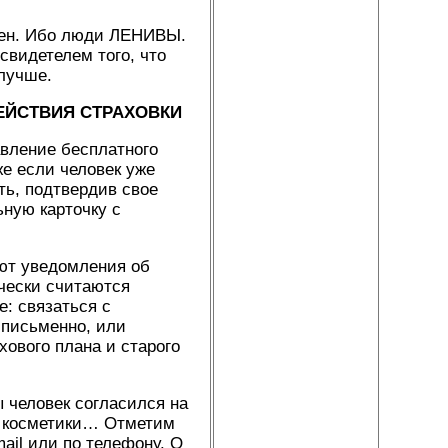
 цен. Ибо люди ЛЕНИВЫ.
свидетелем того, что
лучше.
ЕЙСТВИЯ СТРАХОВКИ
авление бесплатного
е если человек уже
ть, подтвердив свое
ьную карточку с
ают уведомления об
чески считаются
: связаться с
 письменно, или
хового плана и старого
 человек согласился на
р косметики… Отметим
ail или по телефону. О