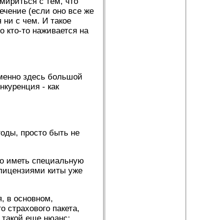
мириться с тем, что
ечение (если оно все же
ни с чем. И такое
 кто-то наживается на
Именно здесь большой
нкуренция - как
оды, просто быть не
мо иметь специальную
 лицензиями киты уже
, в основном,
о страхового пакета,
 такой еще нюанс: