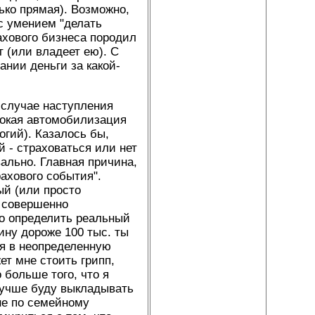
ько прямая). Возможно,
с умением "делать
рахового бизнеса породил
 (или владеет ею). С
ании деньги за какой-
 случае наступления
ирокая автомобилизация
огий). Казалось бы,
 - страховаться или нет
вально. Главная причина,
ахового события".
ый (или просто
в совершенно
ко определить реальный
ину дороже 100 тыс. ты
ся в неопределенную
ет мне стоить грипп,
 больше того, что я
лучше буду выкладывать
не по семейному