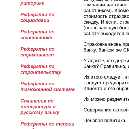
риторике
компании частично 
работником). Кроме 
Рефераты по
стоимость страхово
социологии
скидку. И если, ст
(покрывающую больш
Рефераты по
работе обходится е
статистике
Страховка вновь п
Рефераты по
банку, банком же С
страхованию
Угадайте, кто держ
банке? Правильно, 
Рефераты по
строительству
Из этого следует, 
следует предварите
Рефераты по
Клиента и его обра
таможенной системе
Их можно разделить
Сочинения по
литературе и
Содержание основно
русскому языку
Ценовая политика.
Рефераты по теории