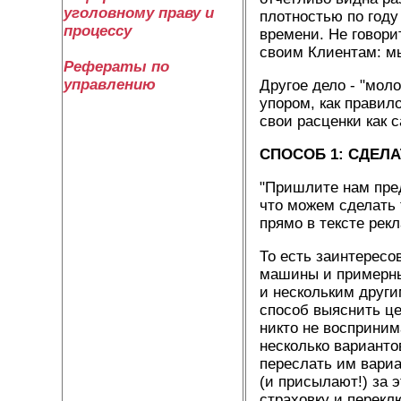
уголовному праву и
плотностью по год
процессу
времени. Не говори
своим Клиентам: мы
Рефераты по
управлению
Другое дело - "мол
упором, как правило
свои расценки как 
СПОСОБ 1:
СДЕЛА
"Пришлите нам пред
что можем сделать 
прямо в тексте рек
То есть заинтересо
машины и примерные
и нескольким други
способ выяснить це
никто не восприним
несколько варианто
переслать им вариа
(и присылают!) за 
страховку и перекл