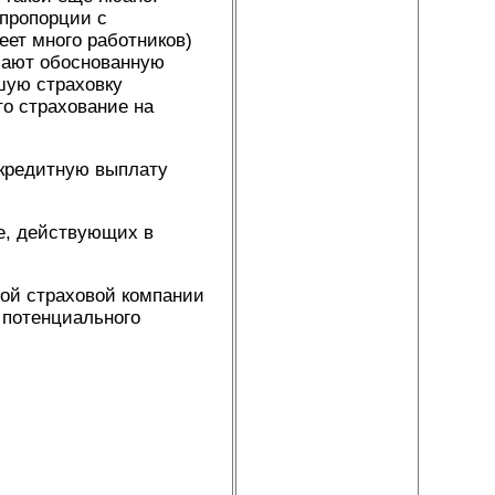
 пропорции с
еет много работников)
елают обоснованную
ошую страховку
то страхование на
 кредитную выплату
те, действующих в
овой страховой компании
 потенциального