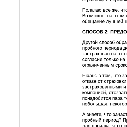
Полагаю все же, ч
Возможно, на этом 
обещание лучшей ц
СПОСОБ 2:
ПРЕДО
Другой способ обра
пробного периода д
застрахован на это
согласие только на
ограниченным срок
Нюанс в том, что з
отказе от страховк
застрахованными и 
компанией, отозват
понадобится пара т
небольшая, некотор
А знаете, что зач
пробный период? П
для порядка, что п