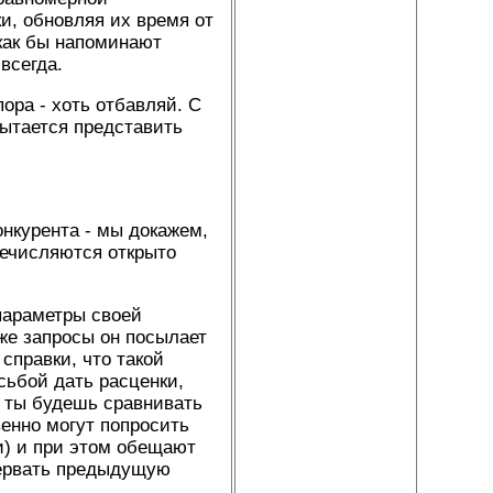
и, обновляя их время от
 как бы напоминают
всегда.
ора - хоть отбавляй. С
пытается представить
нкурента - мы докажем,
речисляются открыто
 параметры своей
же запросы он посылает
справки, что такой
сьбой дать расценки,
о ты будешь сравнивать
венно могут попросить
и) и при этом обещают
рервать предыдущую