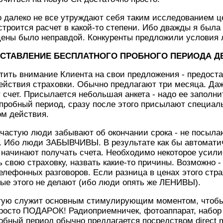
то далеко не все утруждают себя таким исследованием
строится расчет в какой-то степени. Ибо дважды я была 
ены было неправдой. Конкуренты предложили условия 
СТАВЛЕНИЕ БЕСПЛАТНОГО ПРОБНОГО ПЕРИОДА Д
тить внимание Клиента на свои предложения - предост
ействия страховки. Обычно предлагают три месяца. Даж
т счет. Присылается небольшая анкета - надо ее заполни
 пробный период, сразу после этого присылают специал
ом действия.
ачастую люди забывают об окончании срока - не посыл
и. Ибо люди ЗАБЫВЧИВЫ. В результате как бы автомати
начинают получать счета. Необходимо некоторое усилие
ь свою страховку, назвать какие-то причины. Возможно -
елефонных разговоров. Если разница в ценах этого стра
ые этого не делают (ибо люди опять же ЛЕНИВЫ).
астую служит основным стимулирующим моментом, чтобы
росто ПОДАРОК! Радиоприемничек, фотоаппарат, набо
робный период обычно предлагается посредством direct m