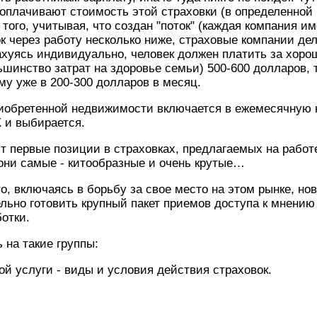
оплачивают стоимость этой страховки (в определенной
того, учитывая, что создан "поток" (каждая компания им
к через работу несколько ниже, страховые компании д
рахуясь индивидуально, человек должен платить за хор
инство затрат на здоровье семьи) 500-600 долларов, 
му уже в 200-300 долларов в месяц.
риобретенной недвижимости включается в ежемесячную
К и выбирается.
ит первые позиции в страховках, предлагаемых на рабо
они самые - китообразные и очень крутые…
что, включаясь в борьбу за свое место на этом рынке, н
льно готовить крупный пакет приемов доступа к мнению
ботки.
 на такие группы:
й услуги - виды и условия действия страховок.