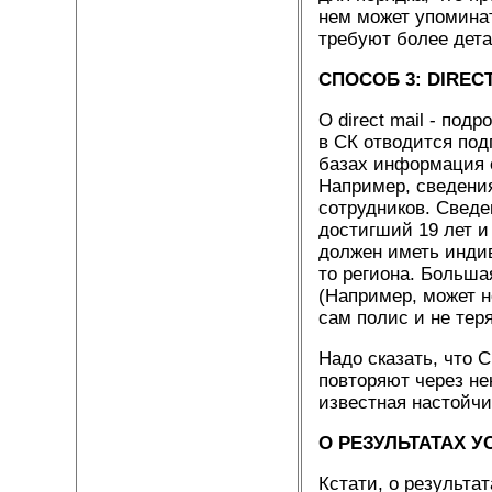
нем может упоминат
требуют более дета
СПОСОБ
3
:
DIRECT
О direct mail - по
в СК отводится под
базах информация 
Например, сведения
сотрудников. Сведе
достигший 19 лет и
должен иметь индив
то региона. Больша
(Например, может н
сам полис и не тер
Надо сказать, что 
повторяют через не
известная настойчи
О РЕЗУЛЬТАТАХ У
Кстати, о результа