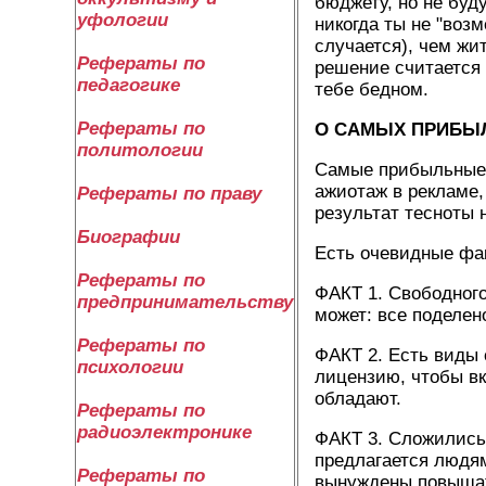
бюджету, но не буд
уфологии
никогда ты не "воз
случается), чем жи
Рефераты по
решение считается 
педагогике
тебе бедном.
Рефераты по
О САМЫХ ПРИБЫ
политологии
Самые прибыльные 
ажиотаж в рекламе,
Рефераты по праву
результат тесноты 
Биографии
Есть очевидные фа
Рефераты по
ФАКТ 1. Свободного
предпринимательству
может: все поделен
Рефераты по
ФАКТ 2. Есть виды 
психологии
лицензию, чтобы вк
обладают.
Рефераты по
радиоэлектронике
ФАКТ 3. Сложились 
предлагается людям
Рефераты по
вынуждены повышать