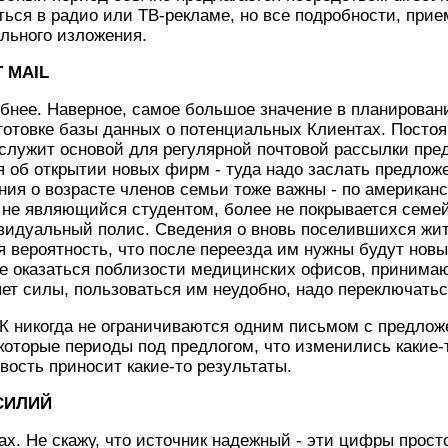
ься в радио или ТВ-рекламе, но все подробности, при
льного изложения.
 MAIL
дробнее. Наверное, самое большое значение в планирова
готовке базы данных о потенциальных Клиентах. Постоя
служит основой для регулярной почтовой рассылки пре
 об открытии новых фирм - туда надо заслать предложе
ния о возрасте членов семьи тоже важны - по американс
 не являющийся студентом, более не покрывается семей
идуальный полис. Сведения о вновь поселившихся жите
я вероятность, что после переезда им нужны будут нов
е оказаться поблизости медицинских офисов, принимаю
яет силы, пользоваться им неудобно, надо переключаться
СК никогда не ограничиваются одним письмом с предложе
которые периоды под предлогом, что изменились какие-
вость приносит какие-то результаты.
СИЛИЙ
тах. Не скажу, что источник надежный - эти цифры прост