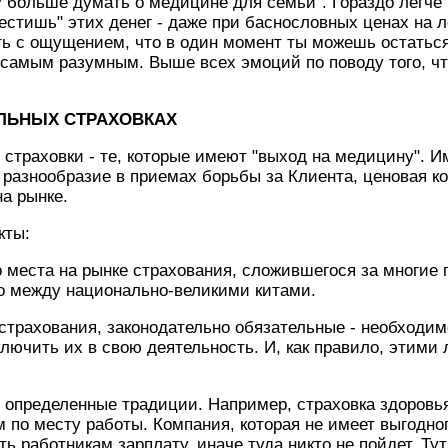
у больше думать о медицине для семьи". Гораздо легче 
местишь" этих денег - даже при баснословных ценах на л
ть с ощущением, что в один момент ты можешь остаться 
самым разумным. Выше всех эмоций по поводу того, что
ЛЬНЫХ СТРАХОВКАХ
страховки - те, которые имеют "выход на медицину". 
 разнообразие в приемах борьбы за Клиента, ценовая ко
на рынке.
кты:
 места на рынке страхования, сложившегося за многие г
о между национально-великими китами.
страхования, законодательно обязательные - необходи
лючить их в свою деятельность. И, как правило, этими
определенные традиции. Например, страховка здоровья
 по месту работы. Компания, которая не имеет выгодног
 работникам зарплату, иначе туда никто не пойдет. Тут