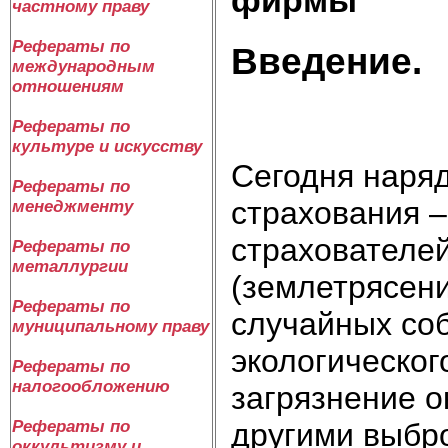
частному праву
Рефераты по
Введение.
международным
отношениям
Рефераты по
культуре и искусству
Сегодня наря
Рефераты по
страхования 
менеджменту
страхователей
Рефераты по
металлургии
(землетрясени
Рефераты по
случайных соб
муниципальному праву
экологическог
Рефераты по
налогообложению
загрязнение 
Рефераты по
другими выбр
оккультизму и