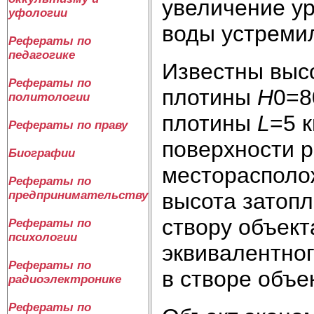
увеличение ур
уфологии
воды устремил
Рефераты по
педагогике
Известны выс
Рефераты по
плотины
Н
0=8
политологии
плотины
L
=5 
Рефераты по праву
поверхности 
Биографии
месторасполо
Рефераты по
предпринимательству
высота затопл
створу объек
Рефераты по
психологии
эквивалентно
Рефераты по
в створе объе
радиоэлектронике
Рефераты по