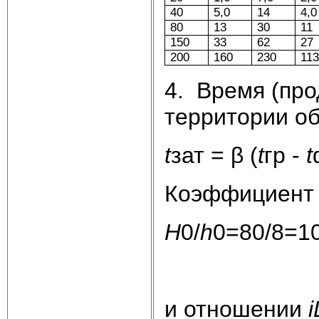
40
5,0
14
4,0
80
13
30
11
150
33
62
27
200
160
230
11
4. Время (про
территории об
t
зат = β (
t
гр -
t
Коэффициент 
Н
0/
h
0=80/8=10
и отношении
i