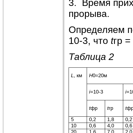
3. Время прих
прорыва.
Определяем п
10-3, что
t
гр =
Таблица 2
L
, км
Н
0=20м
i
=10-3
i
=1
t
фр
t
гр
t
ф
5
0,2
1,8
0,2
10
0,6
4,0
0,6
20
1,6
7,0
2,0