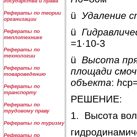
государства и права
Рефераты по теории
ü
Удаление с
организации
ü
Гидравличес
Рефераты по
теплотехнике
=1·10-3
Рефераты по
технологии
ü
Высота пря
Рефераты по
площади смоч
товароведению
объекта
:
h
ср=
Рефераты по
транспорту
РЕШЕНИЕ:
Рефераты по
трудовому праву
1. Высота вол
Рефераты по туризму
гидродинамич
Рефераты по