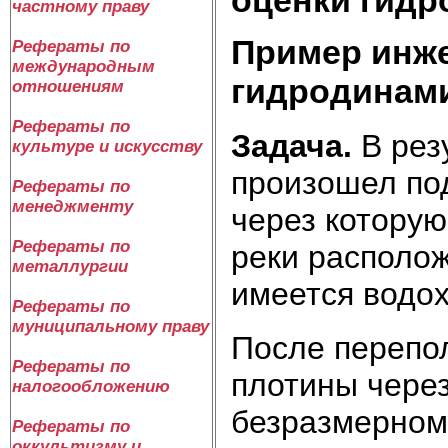
частному праву
Пример инж
Рефераты по
международным
гидродинам
отношениям
Рефераты по
Задача.
В рез
культуре и искусству
произошел по
Рефераты по
менеджменту
через которую
Рефераты по
реки располож
металлургии
имеется водо
Рефераты по
муниципальному праву
После перепо
Рефераты по
плотины через
налогообложению
безразмерном
Рефераты по
оккультизму и