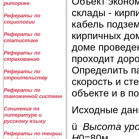
Объект эконом
риторике
склады - кирп
Рефераты по
кабель подзем
социологии
кирпичных дом
Рефераты по
статистике
доме проведен
Рефераты по
проходит дор
страхованию
Определить п
Рефераты по
строительству
скорость и ст
Рефераты по
объекте и в п
таможенной системе
Исходные дан
Сочинения по
литературе и
русскому языку
ü
Высота уро
Рефераты по теории
Н
0=80м