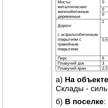
Мосты:
0
металлические
0
железобетонные
0
деревянные
1
Дороги:
с асфальтобетонным
покрытием с
0,5
гравийным
покрытием
Пирс
6
Плавучий док
3
Плавучий кран
2,5
а)
На объект
Склады - сил
б)
В поселке
: