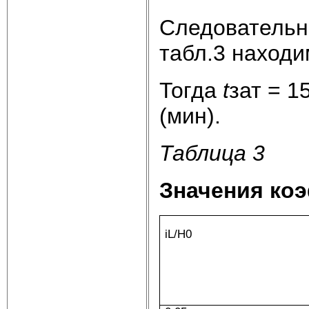
Следовательн
табл.3 находи
Тогда
t
зат = 15
(мин).
Таблица 3
Значения ко
iL/H0