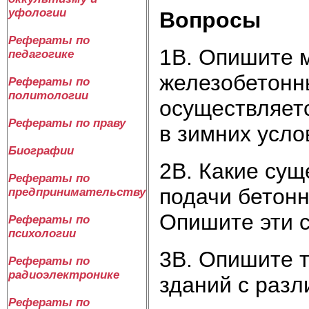
уфологии
Вопросы
Рефераты по
1В. Опишите 
педагогике
железобетонны
Рефераты по
политологии
осуществляетс
Рефераты по праву
в зимних усло
Биографии
2В. Какие сущ
Рефераты по
подачи бетонн
предпринимательству
Опишите эти с
Рефераты по
психологии
3В. Опишите 
Рефераты по
радиоэлектронике
зданий с раз
Рефераты по