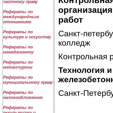
частному праву
организация
Рефераты по
международным
работ
отношениям
Санкт-петербу
Рефераты по
культуре и искусству
колледж
Рефераты по
менеджменту
Контрольная 
Рефераты по
металлургии
Технология и
железобетон
Рефераты по
муниципальному праву
Санкт-Петербу
Рефераты по
налогообложению
Рефераты по
оккультизму и