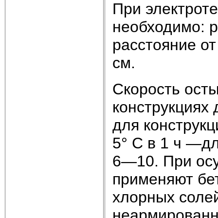
При электрот
необходимо: 
расстояние от
см.
Скорость ост
конструкциях 
для конструкц
5° С в 1 ч —д
6—10. При ос
применяют бе
хлорных солей
неармированн