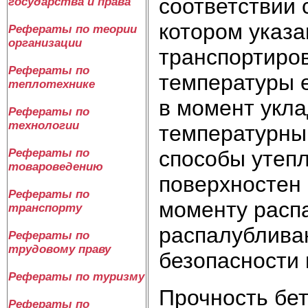
соответствии 
государства и права
котором указа
Рефераты по теории
организации
транспортиров
Рефераты по
температуры е
теплотехнике
в момент укла
Рефераты по
технологии
температурны
способы утепл
Рефераты по
товароведению
поверхностен 
Рефераты по
моменту распа
транспорту
распалубливан
Рефераты по
трудовому праву
безопасности 
Рефераты по туризму
Прочность бет
Рефераты по