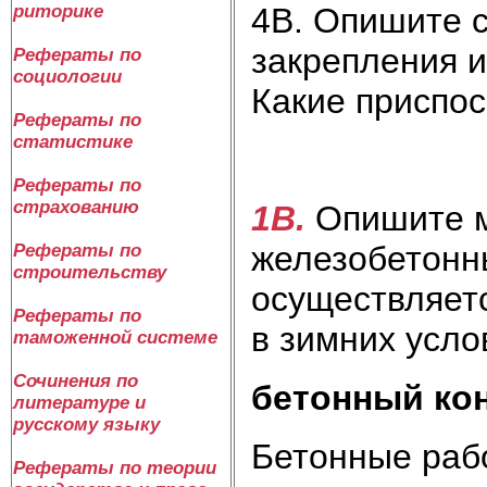
4В. Опишите 
риторике
закрепления 
Рефераты по
социологии
Какие приспос
Рефераты по
статистике
Рефераты по
страхованию
1В.
Опишите м
железобетонны
Рефераты по
строительству
осуществляетс
Рефераты по
в зимних усло
таможенной системе
Сочинения по
бетонный ко
литературе и
русскому языку
Бетонные раб
Рефераты по теории