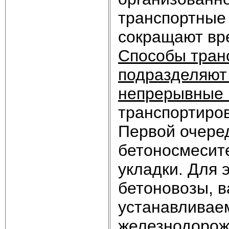
транспортные 
сокращают вре
Способы тран
подразделяют
непрерывные 
транспортиров
Первой очеред
бетоносмесите
укладки. Для 
бетоновозы, в
устанавливае
железнодорож