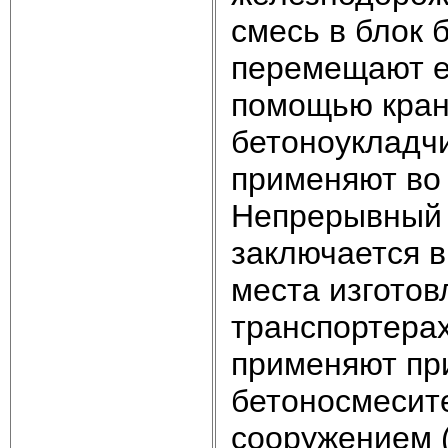
смесь в блок б
перемещают ее
помощью крано
бетоноукладчи
применяют во 
Непрерывный 
заключается 
места изготов
транспортерах
применяют пр
бетоносмесит
сооружением 