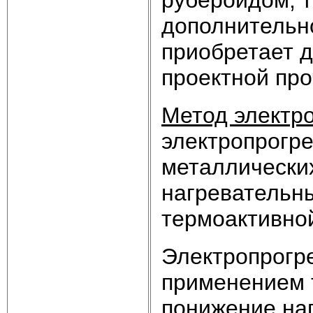
дополнительно
приобретает 
проектной про
Метод электр
электропрогр
металлических
нагревательны
термоактивной
Электропрогре
применением 
понижение на