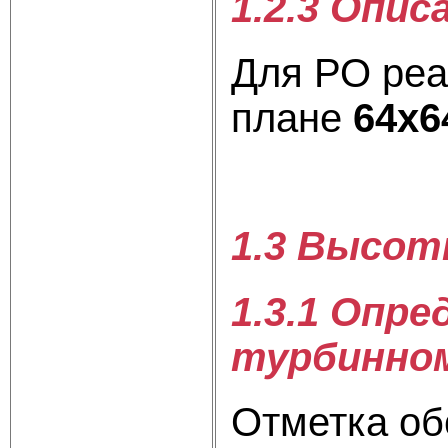
1.2.3 Опи
Для РО реа
плане
64х6
1.3 Высот
1.3.1 Опр
турбинно
Отметка об