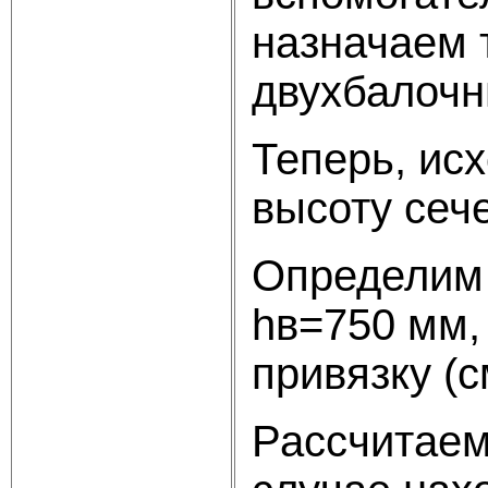
назначаем 
двухбалочн
Теперь, ис
высоту сеч
Определим 
hв=750 мм,
привязку (см
Рассчитаем