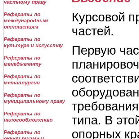
частному праву
Курсовой п
Рефераты по
международным
отношениям
частей.
Рефераты по
культуре и искусству
Первую час
Рефераты по
планировоч
менеджменту
соответств
Рефераты по
металлургии
оборудован
Рефераты по
муниципальному праву
требования
Рефераты по
типа. В эт
налогообложению
опорных кр
Рефераты по
оккультизму и