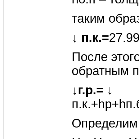
таким обра
↓ п.к.=
27.99
После этог
обратным п
↓г.р.=
↓
п.к.+hp+hп.
Определим