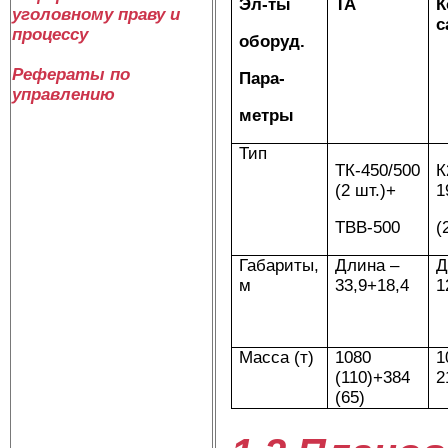
Эл-ты
ТА
К
уголовному праву и
с
процессу
оборуд.
Рефераты по
Пара-
управлению
метры
Тип
ТК-450/500
К
(2 шт.)+
1
ТВВ-500
(
Габариты,
Длина –
Д
м
33,9+18,4
1
Масса (т)
1080
1
(110)+384
2
(65)