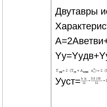
Двутавры ис
Характерис
А=2Аветви+
Yy=Yyдв+Yy
Ууcт=