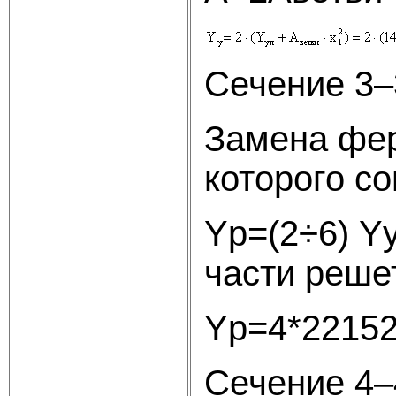
Сечение 3–
Замена фер
которого с
Yр=(2÷6) Y
части реше
Yр=4*2215
Сечение 4–