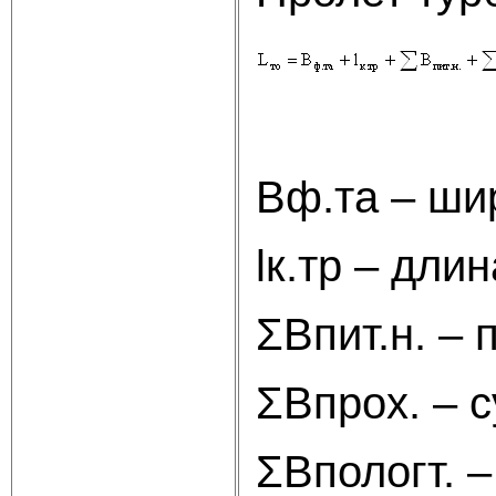
Вф.та – ши
lк.тр – дли
ΣВпит.н. –
ΣВпрох. – 
ΣВпологт. 