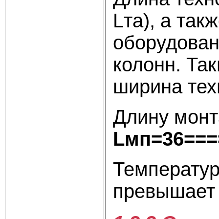
Lта), а та
оборудован
колонн. Та
ширина тех
Длину монт
L
мп
=36==
Температур
превышает 