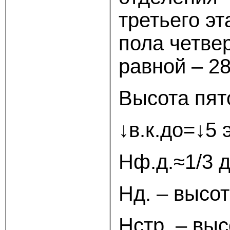
третьего эт
пола четве
равной – 28
Высота пят
↓в.к.до=↓5 
Нф.д.≈1/3 д
Нд. – высот
Нстр. – выс