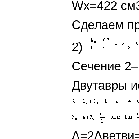
Wх=422 см
Сделаем пр
2)
Сечение 2–
Двутавры ис
А=2Аветви