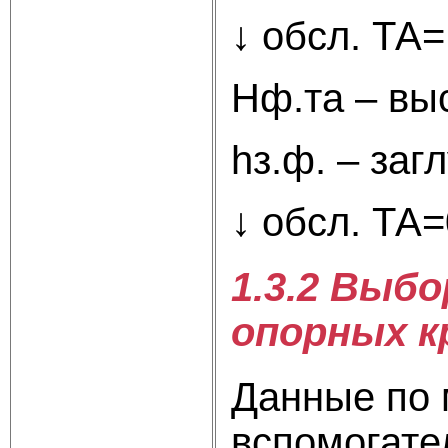
↓ обсл. ТА=
Hф.та – вы
hз.ф. – за
↓ обсл. ТА=
1.3.2 Выб
опорных к
Данные по 
вспомогател