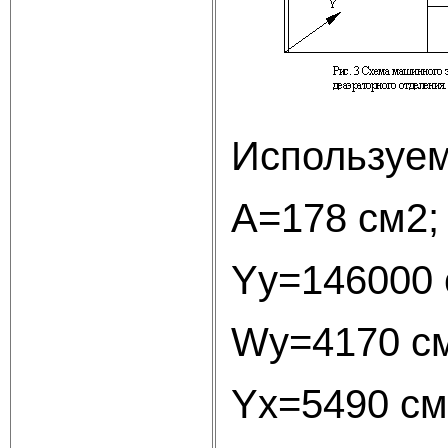
Используем
А=178 см2;
Yy=146000 
Wy=4170 с
Yх=5490 cм