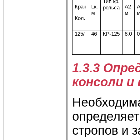
Тип кр.
Кран
Lк,
А2
рельса
м
м
Кол.
125/
46
КР-125
8.0
0
1.3.3 Опр
консоли и
Необходима
определяет
стропов и з