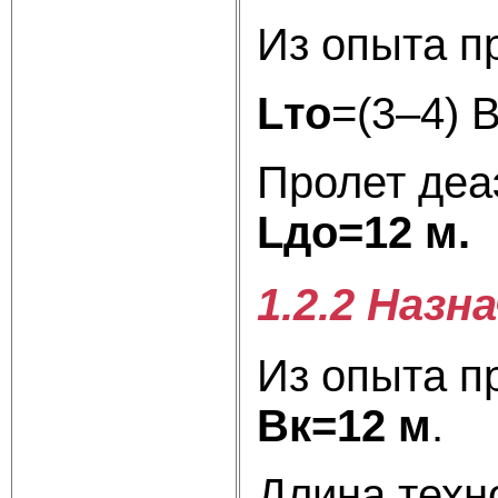
Из опыта п
L
то
=(3–4) 
Пролет деа
L
до
=12 м.
1.2.2 Назн
Из опыта п
B
к
=12 м
.
Длина техн