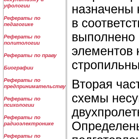
назначены 
уфологии
Рефераты по
в соответс
педагогике
выполнено 
Рефераты по
политологии
элементов 
Рефераты по праву
стропильны
Биографии
Рефераты по
Вторая час
предпринимательству
схемы несу
Рефераты по
психологии
двухпролет
Рефераты по
Определены
радиоэлектронике
Рефераты по