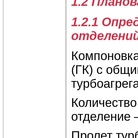
1.2 Плано
1.2.1 Опр
отделени
Компоновка
(ГК) с общ
турбоагрега
Количество
отделение 
Пролет тур