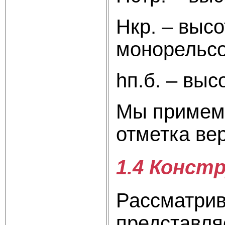
Нкр. – выс
монорельсо
hп.б. – выс
Мы примем 
отметка вер
1.4 Констр
Рассматрив
представля