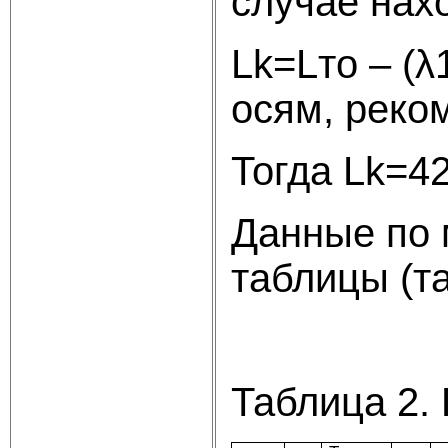
случае нах
Lk=Lто – (λ
осям, реко
Тогда Lk=42
Данные по 
таблицы (та
Таблица 2.