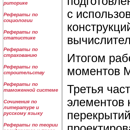
подготовле
риторике
с использо
Рефераты по
социологии
конструкци
Рефераты по
вычислите
статистике
Рефераты по
Итогом раб
страхованию
Рефераты по
моментов М
строительству
Рефераты по
Третья час
таможенной системе
элементов 
Сочинения по
литературе и
перекрытий
русскому языку
проектиров
Рефераты по теории