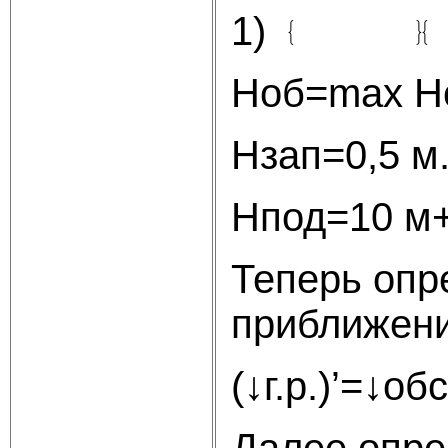
1)
Ноб=max Нс
Нзап=0,5 м
Нпод=10 м+
Теперь опр
приближени
(↓г.р.)’=↓о
Далее опре