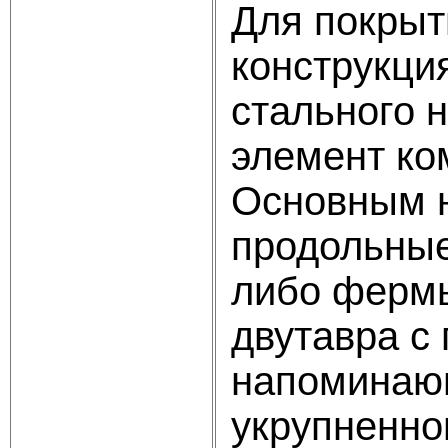
Для покрыт
конструкци
стального н
элемент ко
Основным н
продольные
либо фермы
двутавра с
напоминающ
укрупненно