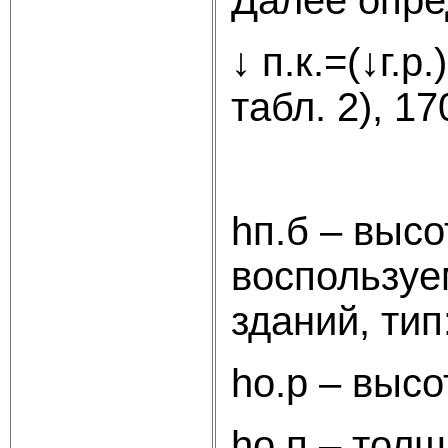
↓ п.к.=(↓г.р
табл. 2), 17
hп.б – выс
воспользуе
зданий, тип
hо.р – высо
hо.п – тол