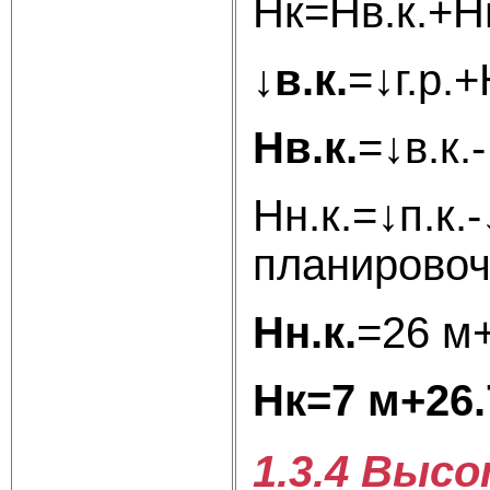
Hк=Нв.к.+Нн
↓в.к.
=↓г.р.
Нв.к.
=↓в.к.
Нн.к.=↓п.к.
планировоч
Нн.к.
=26 м
H
к
=7 м+26.
1.3.4 Выс