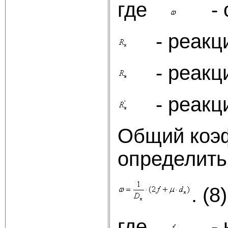
где
- об
- реакция
- реакция
- реакци
Общий коэф
определить
. (8)
где
- ко