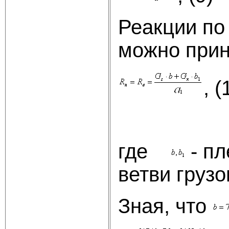
Реакции по
можно прин
, (
где
- пл
ветви грузо
Зная, что