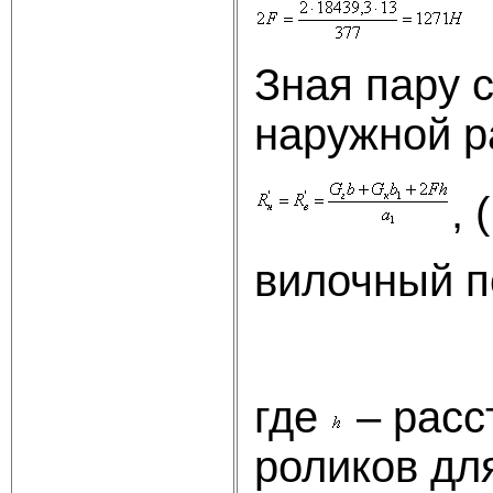
Зная пару 
наружной р
, 
вилочный п
где
– расс
роликов дл