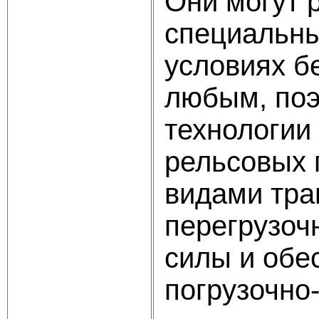
Они могут 
специальны
условиях б
любым, поэ
технологии
рельсовых 
видами тра
перегрузоч
силы и обе
погрузочно