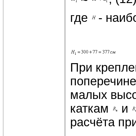
где
- наи
При крепле
поперечине
малых высо
каткам
и
расчёта пр