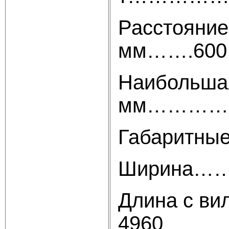
Расстояние
мм…….600
Наибольшая
мм…………
Габаритные
Ширина
Длина 
4960