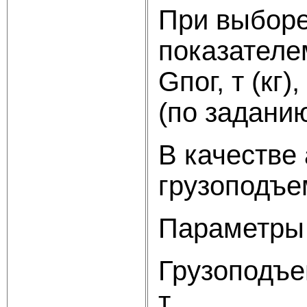
При выборе
показателе
Gпог, т (кг
(по заданию
В качестве
грузоподъе
Параметры 
Грузоподъе
т……………