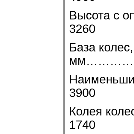
Высота с
3260
База колес,
мм…………
Наимень
3900
Колея коле
1740