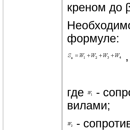
креном до 
Необходимо
формуле:
,
где
- сопр
вилами;
- сопроти