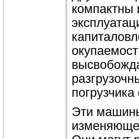
компактны 
эксплуатац
капиталовл
окупаемост
высвобождае
разгрузочн
погрузчика
Эти машины
изменяющей