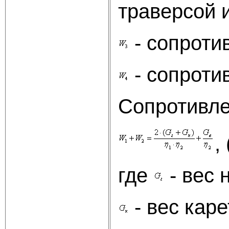
траверсой 
- сопроти
- сопроти
Сопротивл
, 
где
- вес 
- вес каре