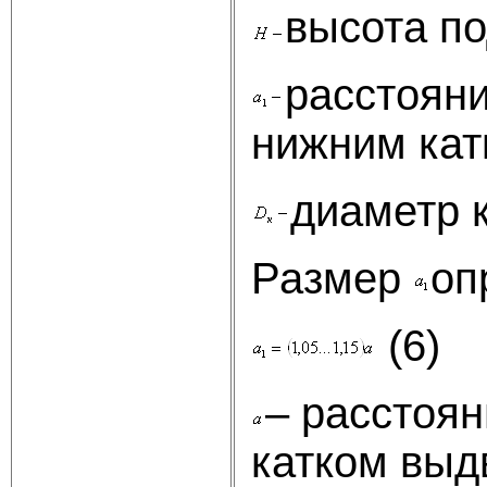
высота по
расстояни
нижним ка
диаметр 
Размер
оп
(6)
– расстоя
катком выд