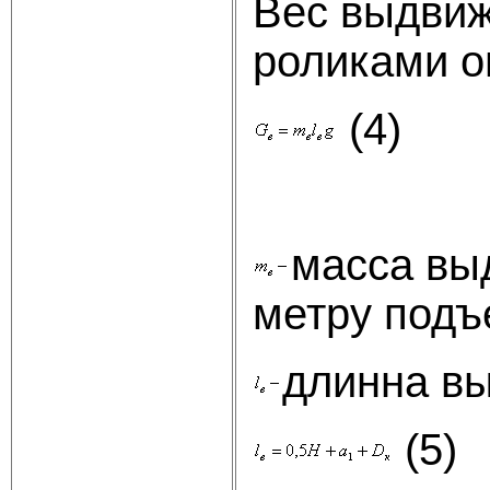
Вес выдвиж
роликами 
(4)
масса вы
метру под
длинна в
(5)