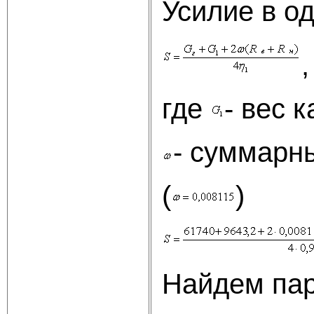
Усилие в од
,
где
- вес 
- суммарн
(
)
Найдем пар