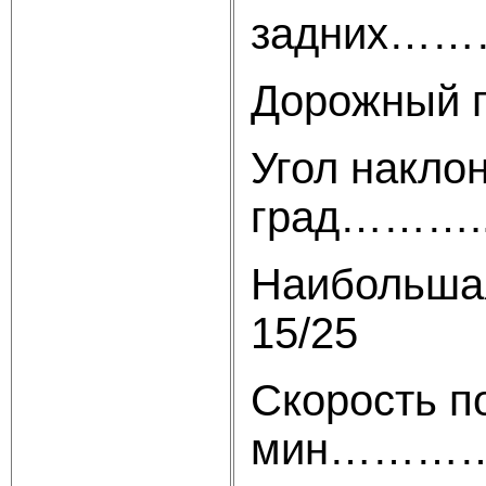
задних
Дорожны
Угол накло
град………..
Наибольша
15/25
Скорость п
мин…………