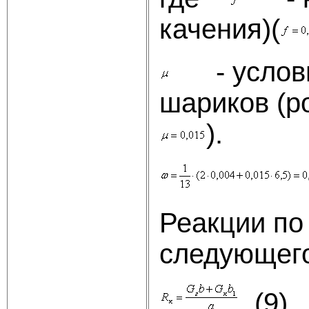
качения)(
- условны
шариков (р
).
Реакции по
следующег
, (9)