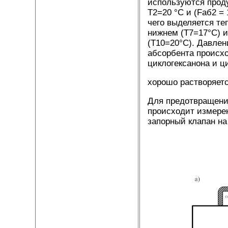
используются проду
Т2=20 °С и (Fаб2 = 
чего выделяется те
нижнем (Т7=17°С) и
(Т10=20°С). Давлен
абсорбента происх
циклогексанона и ц
хорошо растворяетс
Для предотвращени
происходит измерен
запорный клапан на