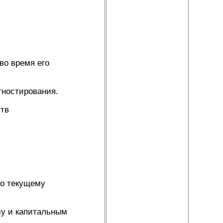
во время его
гностирования.
ств
по текущему
му и капитальным