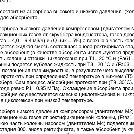
1%) .
состоит из абсорбера высокого и низкого давления, (хо
для абсорбента.
орбера высокого давления компрессором (двигателем M
еакционных газов от скруббера конденсатора, газов дро
аз = 4,0 – 9,4 м3/ч) и (Q цик = 5%) а верхнюю часть ко
дается жидкая смесь состоящая: анола ректификата ста
же абсорбент (в качестве абсорбента используются про
ь колонны отгонки циклогексана при T1= 20 °С и (Fаб1 = 
ны подается кубовая жидкость при T3= 20 °С и (Fаб3 = 2
 поглощения газа жидкостью, в результате чего выделяе
протекать при определенной температуре в нижнем (Т5=
рбера. Сам процесс абсорбции протекает при (Т9=30°С)
ходе равно P1 =0.95 МПа). Охлаждение абсорбента про
орбция осуществляется смесью циклогексанона и цикло
я циклогексан при низкой температуре.
рбера низкого давления компрессором (двигателем M2) 
акционных газов от ректификационной колонны, (Fгаз1 =
нюю часть колонны насосом (двигателем M4) подается ж
стадия 300, анола ректификата, а также абсорбент (в ка