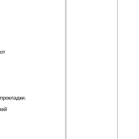
от
 прокладки.
лей