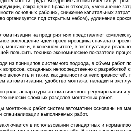
дительности труда. Внедрение автоматических устройс
родукции, сокращение брака и отходов, уменьшение затр
ости основных рабочих, снижение капитальных затрат 
во организуется под открытым небом), удлинение сроко
втоматизации на предприятиях представляет комплексн
ьное воплощение идеи проектировщика сначала в проект
в, монтаже и, в конечном итоге, в эксплуатации реаль
ей повысить технико-экономические показатели процес
одя из принципов системного подхода, в объем работ п
 вопросов, созданных непосредственно с разработкой 
рно включить и такие, как диагностика неисправностей, 
м автоматизации, удобство монтажа, наладки и эксплу
нтроля, аппаратуры автоматического регулирования и 
технически сложных разделов монтажных работ.
ы монтажных работ систем автоматики основаны на ма
и специализации выполняемых работ.
заключается в использовании стандартных и нормализ
ерийно или в массовом масштабе. В этом случае монта