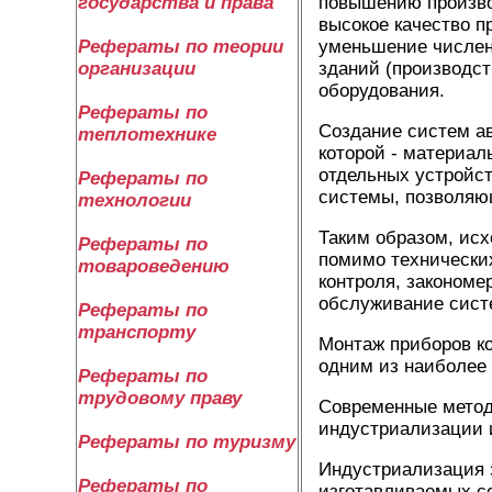
повышению произво
государства и права
высокое качество п
уменьшение численн
Рефераты по теории
зданий (производст
организации
оборудования.
Рефераты по
Создание систем а
теплотехнике
которой - материал
отдельных устройст
Рефераты по
системы, позволяющ
технологии
Таким образом, исх
Рефераты по
помимо технических
товароведению
контроля, закономе
обслуживание систе
Рефераты по
транспорту
Монтаж приборов ко
одним из наиболее 
Рефераты по
трудовому праву
Современные метод
индустриализации 
Рефераты по туризму
Индустриализация 
Рефераты по
изготавливаемых с