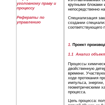
уголовному праву и
крупными блоками и
процессу
непосредственно на
Рефераты по
Специализация зак
управлению
создании специали
соответствующего 
1.
Проект производ
1.1 Анализ объе
Процессы химическ
двойственную детер
времени. Участвующ
ходе протекания пр
импульса, энергии,
геометрическими ха
процесса.
Цель процесса: пол