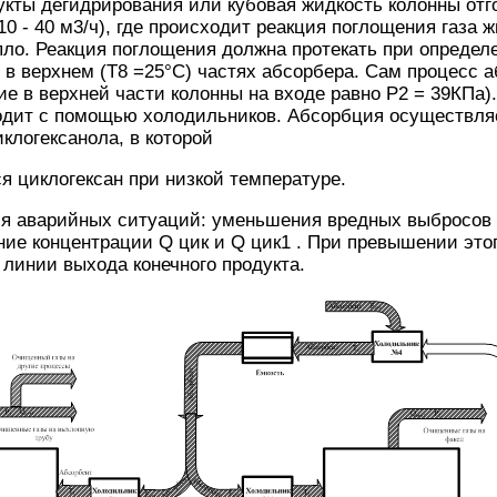
кты дегидрирования или кубовая жидкость колонны отго
10 - 40 м3/ч), где происходит реакция поглощения газа 
пло. Реакция поглощения должна протекать при определ
 в верхнем (Т8 =25°С) частях абсорбера. Сам процесс 
ие в верхней части колонны на входе равно P2 = 39КПа
одит с помощью холодильников. Абсорбция осуществля
иклогексанола, в которой
я циклогексан при низкой температуре.
я аварийных ситуаций: уменьшения вредных выбросов 
ие концентрации Q цик и Q цик1 . При превышении этог
 линии выхода конечного продукта.