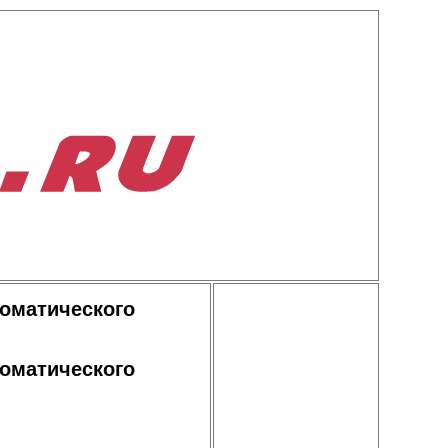
томатического
томатического