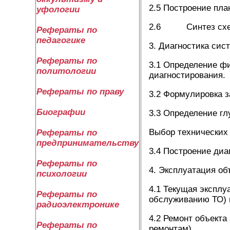
2.5 Построение пла
уфологии
2.6 Синтез схем 
Рефераты по
педагогике
3. Диагностика сис
Рефераты по
3.1 Определение ф
политологии
диагностирования.
Рефераты по праву
3.2 Формулировка з
Биографии
3.3 Определение гл
Выбор технических
Рефераты по
предпринимательству
3.4 Построение диа
Рефераты по
4. Эксплуатация об
психологии
4.1 Текущая эксплу
Рефераты по
обслуживанию ТО) 
радиоэлектронике
4.2 Ремонт объекта
Рефераты по
ремонтам).