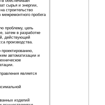
тв обеспечивает
ат сырья и энергии,
на строительство
в межремонтного пробега
ую проблему, цель
е, затем в разработке
ной, действующей
са производства.
о проектированию,
схем автоматизации и
техническое
атации.
управления является
ксимальной
ованных изделий
ж осуществляется