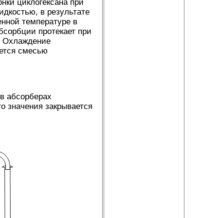
нки циклогексана при
жидкостью, в результате
енной температуре в
абсорбции протекает при
). Охлаждение
ется смесью
в абсорберах
о значения закрывается