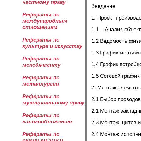
частному праву
Введение
Рефераты по
1. Проект производ
международным
отношениям
1.1 Анализ объект
Рефераты по
1.2 Ведомость физ
культуре и искусству
1.3 График монтажн
Рефераты по
1.4 График потребн
менеджменту
1.5 Сетевой график
Рефераты по
металлургии
2. Монтаж элемент
Рефераты по
2.1 Выбор проводов
муниципальному праву
2.1 Монтаж заклад
Рефераты по
налогообложению
2.3 Монтаж щитов и
2.4 Монтаж исполни
Рефераты по
оккультизму и