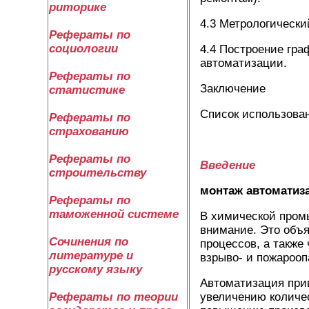
риторике
4.3 Метрологически
Рефераты по
социологии
4.4 Построение гра
автоматизации.
Рефераты по
Заключение
статистике
Список использова
Рефераты по
страхованию
Рефераты по
Введение
строительству
монтаж автоматиз
Рефераты по
таможенной системе
В химической пром
внимание. Это объя
Сочинения по
процессов, а также
литературе и
взрыво- и пожарооп
русскому языку
Автоматизация при
увеличению количе
Рефераты по теории