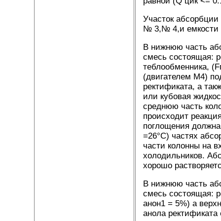
равной (Q цик <= 0.
Участок абсорбции 
№ 3,№ 4,и емкости 
В нижнюю часть абс
смесь состоящая: р
теблообменника, (Fг
(двигателем M4) по
ректификата, а так
или кубовая жидкост
среднюю часть колон
происходит реакция
поглощения должна 
=26°С) частях абсо
части колонны на в
холодильников. Абс
хорошо растворяетс
В нижнюю часть абс
смесь состоящая: ре
анон1 = 5%) а верх
анола ректификата 