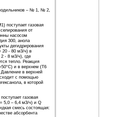
лодильников – № 1, № 2,
1) поступает газовая
сселирования от
лонны насосом
дия 300, анола
дукты дегидрирования
20 - 80 м3/ч) в
 - 8 м3/ч), где
тся тепло. Реакция
50°С) и в верхнем (Т6
. Давление в верхней
исходит с помощью
гексанола, в которой
поступает газовая
 5,0 – 6,4 м3/ч) и Q
идкая смесь состоящая:
честве абсорбента