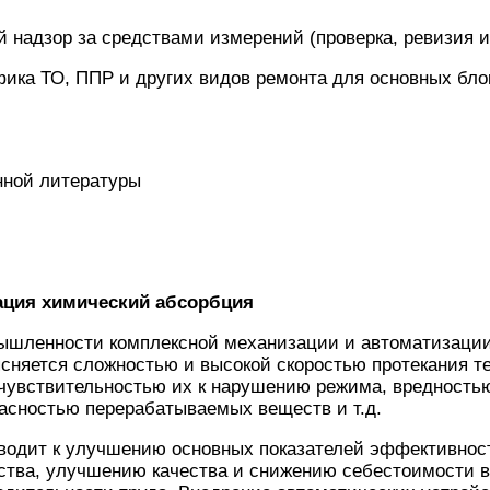
й надзор за средствами измерений (проверка, ревизия и
фика ТО, ППР и других видов ремонта для основных бло
нной литературы
ация химический абсорбция
ышленности комплексной механизации и автоматизации
сняется сложностью и высокой скоростью протекания т
 чувствительностью их к нарушению режима, вредность
асностью перерабатываемых веществ и т.д.
водит к улучшению основных показателей эффективност
ства, улучшению качества и снижению себестоимости 