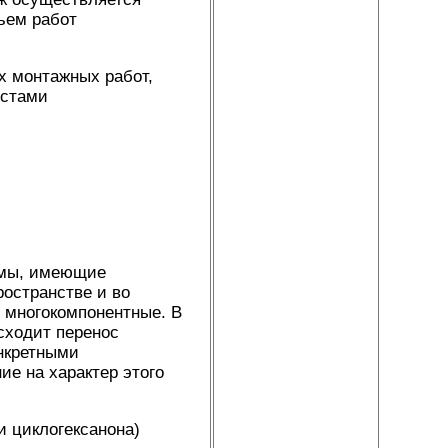
ъем работ
х монтажных работ,
истами
емы, имеющие
остранстве и во
и многокомпонентные. В
сходит перенос
онкретными
е на характер этого
и циклогексанона)