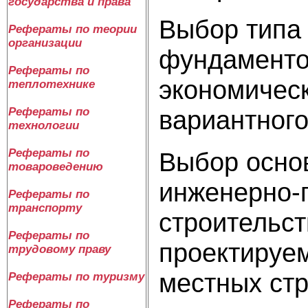
государства и права
Выбор типа
Рефераты по теории
организации
фундаменто
Рефераты по
экономичес
теплотехнике
вариантного
Рефераты по
технологии
Рефераты по
Выбор основ
товароведению
инженерно-
Рефераты по
транспорту
строительст
Рефераты по
проектируем
трудовому праву
местных стр
Рефераты по туризму
Рефераты по