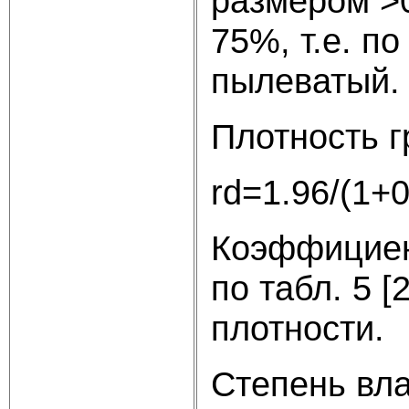
размером >
75%, т.е. по
пылеватый.
Плотность г
rd=1.96/(1+0
Коэффициент
по табл. 5 [
плотности.
Степень вла