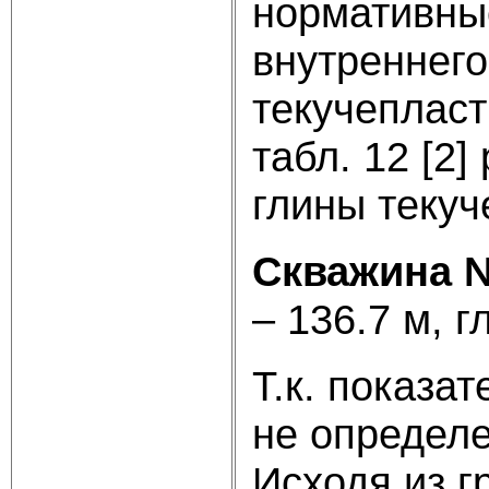
нормативные
внутреннего
текучепласт
табл. 12 [2
глины текуч
Скважина №
– 136.7 м, г
Т.к. показа
не определе
Исходя из г