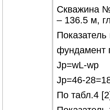
Скважина №
– 136.5 м, г
Показатель
фундамент 
Jр=wL-wp
Jр=46-28=1
По табл.4 [
Показатель 