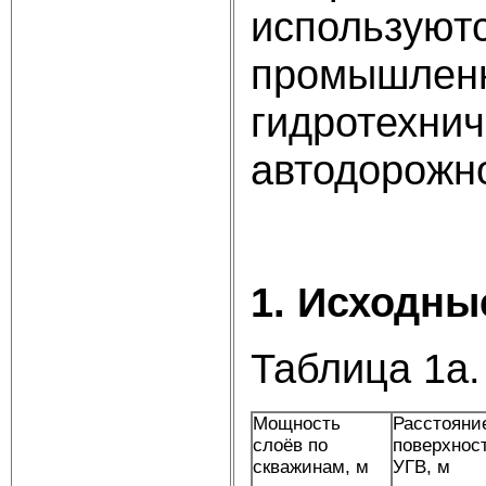
используютс
промышленн
гидротехни
автодорожно
1. Исходны
Таблица 1а.
Мощность
Расстояни
слоёв по
поверхнос
скважинам, м
УГВ, м