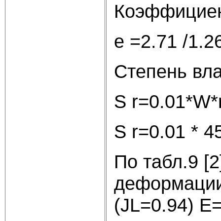
Коэффициент
е =2.71 /1.2
Степень вл
S r=0.01*W*r
S r=0.01 * 45
По табл.9 [
деформации
(JL=0.94) Е=