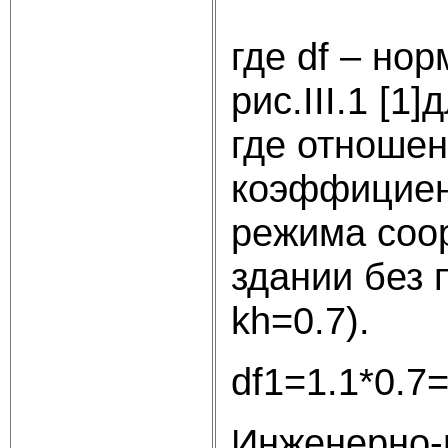
где df – но
рис.III.1 [1
где отношен
коэффициен
режима соор
здании без 
kh=0.7).
df1=1.1*0.7
Инженерно-