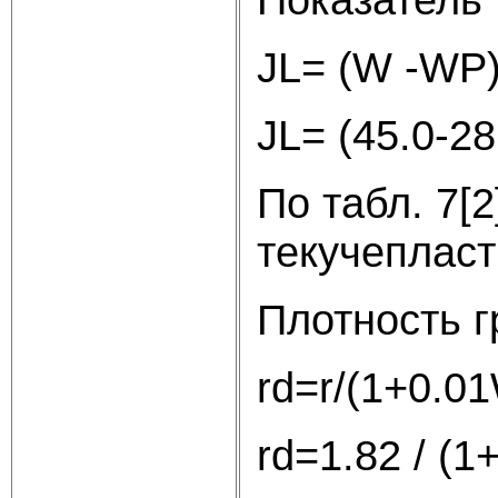
JL= (W -WP)
JL= (45.0-28
По табл. 7[
текучепласт
Плотность г
rd=r/(1+0.01
rd=1.82 / (1