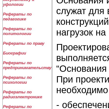
Основания 
уфологии
служат для 
Рефераты по
конструкций
педагогике
Рефераты по
нагрузок на
политологии
Рефераты по праву
Проектиров
Биографии
выполняется
Рефераты по
“Основания 
предпринимательству
При проект
Рефераты по
психологии
необходимо
Рефераты по
радиоэлектронике
- обеспечен
Рефераты по