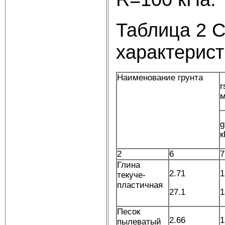
Таблица 2 
характерист
Наименование грунта
r
g
к
2
6
7
Глина
2.71
1
текуче-
пластичная
27.1
1
Песок
2.66
1
пылеватый