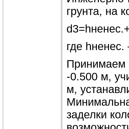
грунта, на 
d3=hненес.+
где hненес.
Принимаем 
-0.500 м, у
м, устанавл
Минимальна
заделки кол
возможности