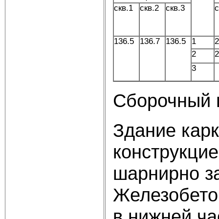
скв.1
скв.2
скв.3
с
136.5
136.7
136.5
1
2
2
2
3
Сборочный 
Здание карк
конструкцие
шарнирно з
Железобето
в нижней ч