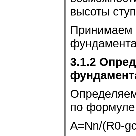
высоты ступ
Принимаем 
фундамента 
3.1.2 Опре
фундамент
Определяем
по формуле
А=Nn/(R0-gс