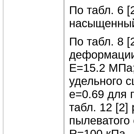
По табл. 6 [
насыщенный
По табл. 8 
деформации
Е=15.2 МПа;
удельного с
е=0.69 для п
табл. 12 [2
пылеватого
R=100 кПа.