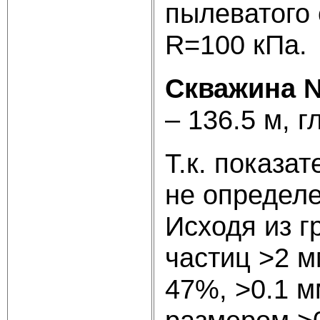
пылеватого
R=100 кПа.
Скважина 
– 136.5 м, г
Т.к. показа
не определе
Исходя из г
частиц >2 м
47%, >0.1 м