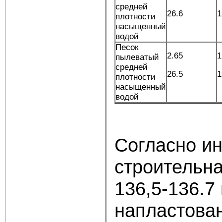
средней
26.6
1
плотности
насыщенный
водой
Песок
2.65
1
пылеватый
средней
26.5
1
плотности
насыщенный
водой
Согласно ин
строительн
136,5-136.7
напластова