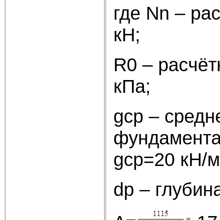
где Nn – ра
кН;
R0 – расчёт
кПа;
gср – средн
фундамента 
gср=20 кН/м
dр – глубин