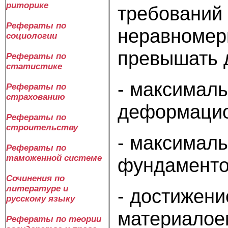
риторике
требований 
Рефераты по
неравномер
социологии
превышать 
Рефераты по
статистике
- максималь
Рефераты по
страхованию
деформацио
Рефераты по
строительству
- максимал
Рефераты по
таможенной системе
фундаменто
Сочинения по
литературе и
- достижени
русскому языку
материалоем
Рефераты по теории