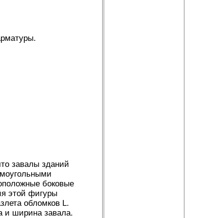
арматуры.
что завалы зданий
рямоугольными
воположные боковые
ия этой фигуры
злета обломков L.
а и ширина завала.