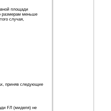
равной площади
по размерам меньше
того случая,
ах, приняв следующие
ади FЛ (миделя) не