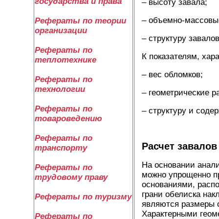
государства и права
– высоту завала;
– объемно-массовые
Рефераты по теории
организации
– структуру завало
Рефераты по
К показателям, хар
теплотехнике
– вес обломков;
Рефераты по
технологии
– геометрические р
Рефераты по
– структуру и соде
товароведению
Рефераты по
Расчет завалов
транспорту
На основании анали
Рефераты по
можно упрощенно п
трудовому праву
основаниями, расп
грани обелиска на
Рефераты по туризму
являются размеры о
Характерными геом
Рефераты по