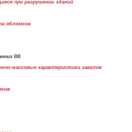
иеся при разрушении зданий
та обломков
анных ВВ
мно-массовые характеристики завалов
мков