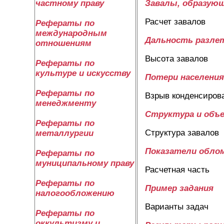
частному праву
Завалы, образующ
Расчет завалов
Рефераты по
международным
Дальность разле
отношениям
Высота завалов
Рефераты по
культуре и искусству
Потери населения
Рефераты по
Взрыв конденсиров
менеджменту
Структура и объе
Рефераты по
Структура завалов
металлургии
Показатели обло
Рефераты по
муниципальному праву
Расчетная часть
Рефераты по
Пример задания
налогообложению
Варианты задач
Рефераты по
оккультизму и