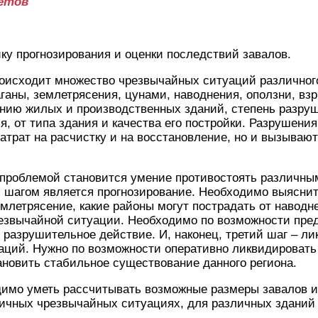
етов
ку прогнозирования и оценки последствий завалов.
оисходит множество чрезвычайных ситуаций различного
ганы, землетрясения, цунами, наводнения, оползни, вз
ению жилых и производственных зданий, степень разру
я, от типа здания и качества его постройки. Разрушения
затрат на расчистку и на восстановление, но и вызываю
 проблемой становится умение противостоять различн
шагом является прогнозирование. Необходимо выяснить 
млетрясение, какие районы могут пострадать от наводне
езвычайной ситуации. Необходимо по возможности пред
разрушительное действие. И, наконец, третий шаг – л
ций. Нужно по возможности оперативно ликвидировать 
новить стабильное существование данного региона.
димо уметь рассчитывать возможные размеры завалов и
личных чрезвычайных ситуациях, для различных зданий