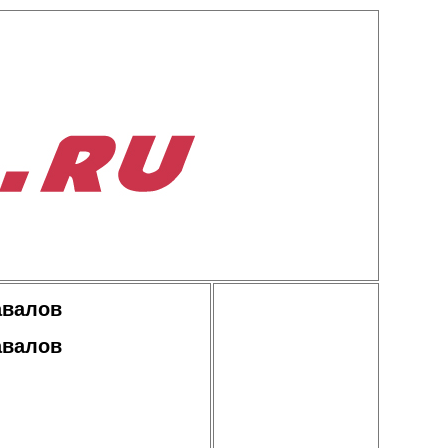
авалов
авалов