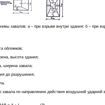
хемы завалов: а – при взрыве внутри здания; б – при вз
та обломков;
рина, высота здания;
, ширина завала;
ания до разрушения;
ла.
р завала по направлению действия воздушной ударной 