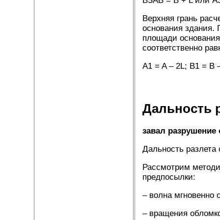
BЗАВ = B + L и
Верхняя грань расч
основания здания.
площади основания 
соответственно рав
A1 = A – 2L; B1 
Дальность 
завал разрушение
Дальность разлета 
Рассмотрим методи
предпосылки:
– волна мгновенно 
– вращения обломко