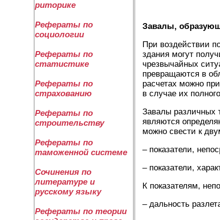
риторике
Рефераты по
Завалы, образующ
социологии
При воздействии п
Рефераты по
здания могут получ
статистике
чрезвычайных ситуа
превращаются в обл
Рефераты по
расчетах можно при
страхованию
в случае их полног
Завалы различных т
Рефераты по
являются определя
строительству
можно свести к дву
Рефераты по
– показатели, непо
таможенной системе
– показатели, хара
Сочинения по
литературе и
К показателям, неп
русскому языку
– дальность разлет
Рефераты по теории