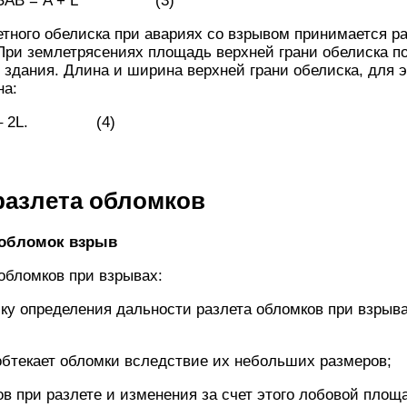
ли AЗАВ = A + L (3)
етного обелиска при авариях со взрывом принимается 
 При землетрясениях площадь верхней грани обелиска 
здания. Длина и ширина верхней грани обелиска, для э
на:
= B – 2L. (4)
разлета обломков
 обломок взрыв
обломков при взрывах:
ку определения дальности разлета обломков при взрыв
обтекает обломки вследствие их небольших размеров;
в при разлете и изменения за счет этого лобовой площ