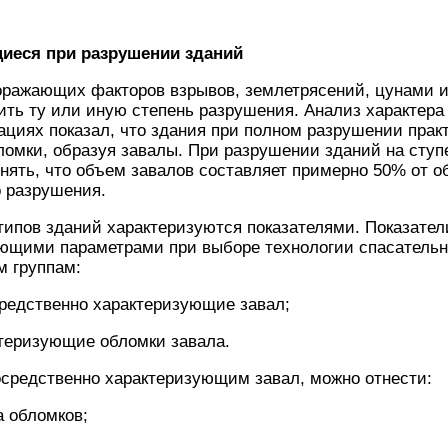
иеся при разрушении зданий
оражающих факторов взрывов, землетрясений, цунами 
ить ту или иную степень разрушения. Анализ характер
циях показал, что здания при полном разрушении прак
омки, образуя завалы. При разрушении зданий на ступ
нять, что объем завалов составляет примерно 50% от 
о разрушения.
ипов зданий характеризуются показателями. Показател
ющими параметрами при выборе технологии спасательны
м группам:
средственно характеризующие завал;
ктеризующие обломки завала.
осредственно характеризующим завал, можно отнести:
а обломков;