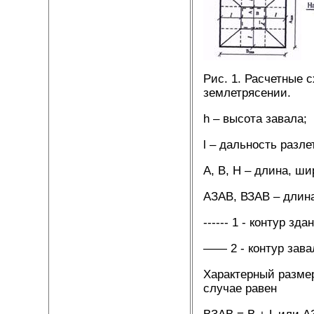
Рис. 1. Расчетные с
землетрясении.
h – высота завала;
l – дальность разле
А, В, Н – длина, ши
АЗАВ, ВЗАВ – длина
------ 1 - контур зд
—— 2 - контур зава
Характерный разме
случае равен