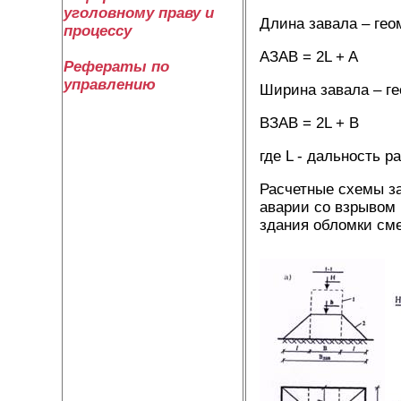
уголовному праву и
Длина завала – гео
процессу
AЗАВ = 2L + A
Рефераты по
управлению
Ширина завала – ге
BЗАВ = 2L 
где L - дальность р
Расчетные схемы за
аварии со взрывом 
здания обломки см