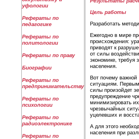
Результаты расч
уфологии
Цель работы
Рефераты по
Разработать методи
педагогике
Ежегодно в мире пр
Рефераты по
происхождения: ура
политологии
приводят к разруш
от силы воздействи
Рефераты по праву
экономике, требуя 
населения.
Биографии
Вот почему важной
Рефераты по
ситуациям. Первым 
предпринимательству
силы произойдет зе
предупреждение чр
Рефераты по
минимизировать их 
психологии
чрезвычайных ситуа
уцелевших и восста
Рефераты по
радиоэлектронике
А для этого необхо
населения при раз
Рефераты по