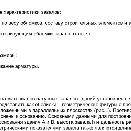
 характеристики завалов;
в по весу обломков, составу строительных элементов и 
актеризующим обломки завала, относят.
азмеры;
ржание арматуры.
за материалов натурных завалов зданий установлено, 
редставить как обелиски – геометрические фигуры с п
оложенными в параллельных плоскостях (рис.1). Проти
клонены к основанию. Основными данными для построен
снования здания А и В, высота завала h и дальность ра
етрическими показателями завала также являются длин