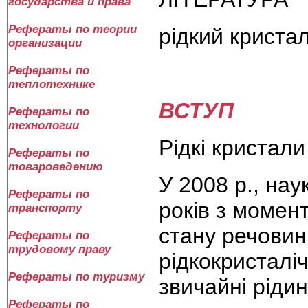
государства и права
Рефераты по теории
рідкий криста
организации
Рефераты по
теплотехнике
ВСТУП
Рефераты по
технологии
Рідкі кристали
Рефераты по
товароведению
У 2008 р., нау
Рефераты по
років з момент
транспорту
стану речовин
Рефераты по
трудовому праву
рідкокристаліч
Рефераты по туризму
звичайні рідин
Рефераты по