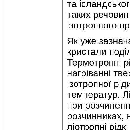
та ісландсько
таких речовин
ізотропного п
Як уже зазнач
кристали поділ
Термотропні р
нагріванні тв
ізотропної рід
температур. Л
при розчиненн
розчинниках, н
ліотропні рідк