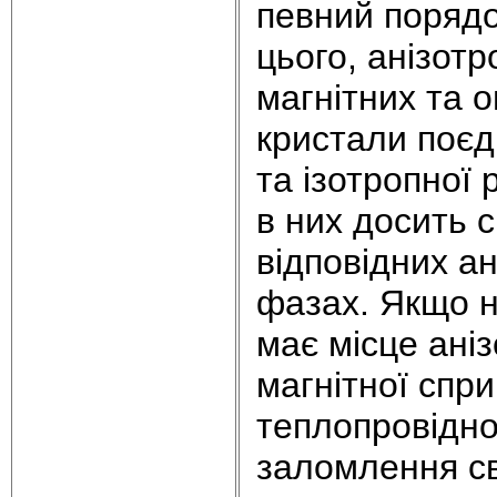
певний порядо
цього, анізотр
магнітних та о
кристали поєд
та ізотропної 
в них досить с
відповідних ан
фазах. Якщо н
має місце аніз
магнітної спри
теплопровіднос
заломлення св