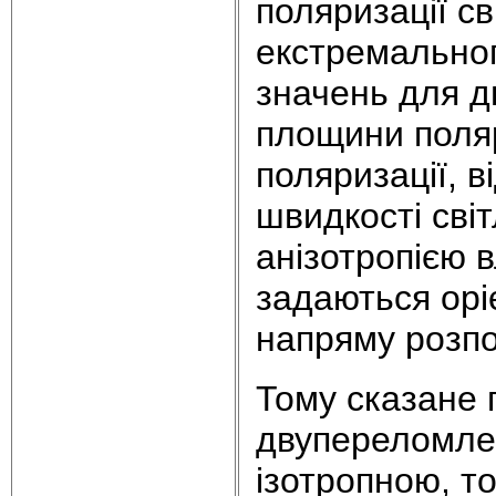
поляризації св
екстремальног
значень для д
площини поляри
поляризації, 
швидкості світ
анізотропією 
задаються орі
напряму розпо
Тому сказане 
двупереломлен
ізотропною, то