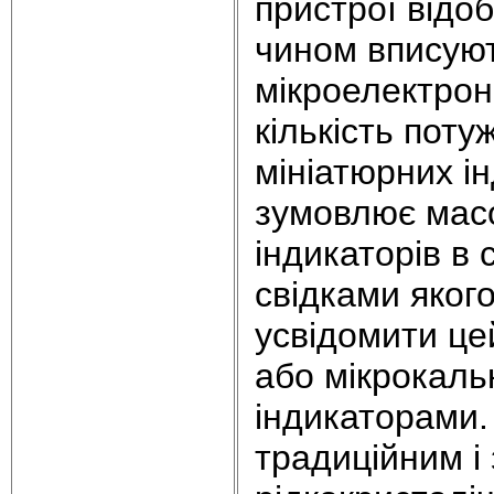
пристрої відо
чином вписуют
мікроелектрон
кількість поту
мініатюрних ін
зумовлює мас
індикаторів в
свідками якого
усвідомити це
або мікрокаль
індикаторами. 
традиційним і