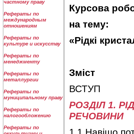
частному праву
Курсова робо
Рефераты по
международным
на тему:
отношениям
Рефераты по
«
Рідкі криста
культуре и искусству
Рефераты по
менеджменту
Зміст
Рефераты по
металлургии
ВСТУП
Рефераты по
муниципальному праву
РОЗДІЛ 1. Р
Рефераты по
РЕЧОВИНИ
налогообложению
Рефераты по
1.1 Навіщо пот
оккультизму и