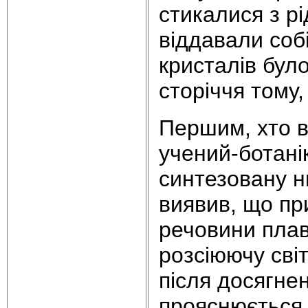
стикалися з р
віддавали собі
кристалів бул
сторіччя тому,
Першим, хто в
учений-ботані
синтезовану н
виявив, що пр
речовини плав
розсіюючу світ
після досягне
прояснюється,