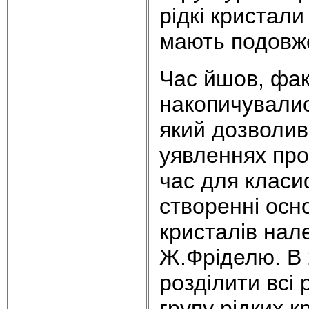
рідкі кристал
мають подовже
Час йшов, фак
накопичувалис
який дозволив
уявленнях про 
час для класи
створенні осно
кристалів на
Ж.Фріделю. В 
розділити всі 
групу рідких 