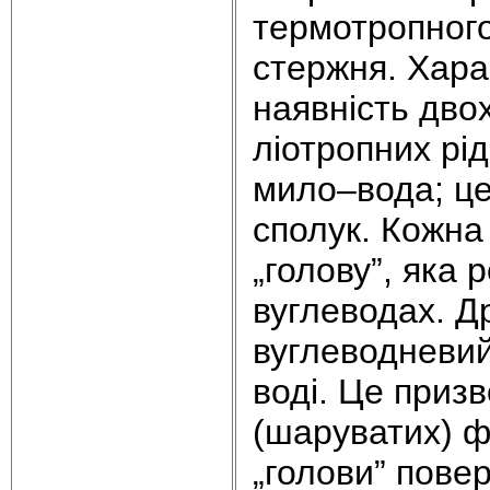
термотропного
стержня. Хара
наявність дво
ліотропних рі
мило–вода; це
сполук. Кожна
„голову”, яка 
вуглеводах. Д
вуглеводневий
воді. Це приз
(шаруватих) ф
„голови” повер