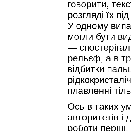
говорити, текс
розгляді їх пі
У одному випа
могли бути вид
— спостерігал
рельєф, а в т
відбитки паль
рідкокристалі
плавленні тіл
Ось в таких у
авторитетів і 
роботи перші, 