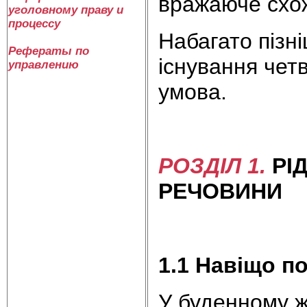
вражаюче схож
уголовному праву и
процессу
Набагато пізн
Рефераты по
існування чет
управлению
умова.
РОЗДІЛ 1.
РІ
РЕЧОВИНИ
1.1 Навіщо п
У буденному ж