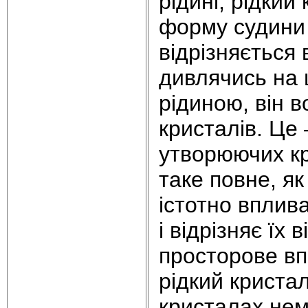
рідині, рідкий
форму судини 
відрізняється 
дивлячись на 
рідиною, він 
кристалів. Це
утворюючих кр
таке повне, я
істотно вплива
і відрізняє їх
просторове в
рідкий кристал
кристалах нем