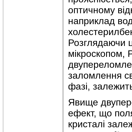
оптичному від
наприклад вод
холестерилбен
Розглядаючи ц
мікроскопом, 
двупереломлен
заломлення сві
фазі, залежить
Явище двупере
ефект, що поля
кристалі зале