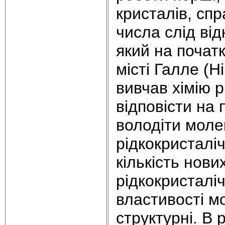
кристалів, спр
числа слід ві
який на початк
місті Галле (Н
вивчав хімію р
відповісти на
володіти моле
рідкокристалі
кількість нови
рідкокристалі
властивості м
структурні. В 