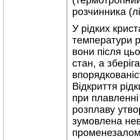
(термотропни
розчинника (л
У рідких крист
температури р
вони після цьо
стан, а збері
впорядкованіст
Відкриття рідк
при плавленні
розплаву утво
зумовлена не
променезаломл