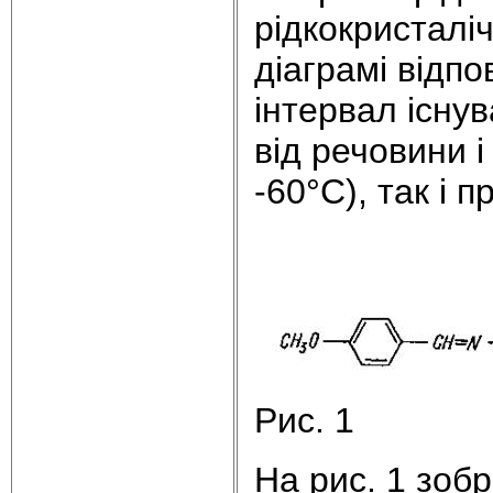
рідкокристаліч
діаграмі відп
інтервал існу
від речовини 
-60°С), так і 
Рис. 1
На рис. 1 зоб