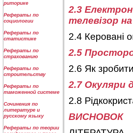
риторике
2.3 Електрон
Рефераты по
телевізор на
социологии
Рефераты по
2.4 Керовані 
статистике
2.5 Простор
Рефераты по
страхованию
2.6 Як зробит
Рефераты по
строительству
2.7 Окуляри 
Рефераты по
таможенной системе
2.8 Рідкокрис
Сочинения по
литературе и
ВИСНОВОК
русскому языку
Рефераты по теории
ЛІТЕРАТУРА