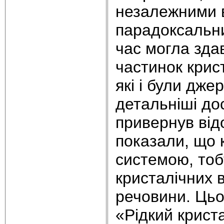
незалежними в
парадоксальни
час могла зда
частинок крис
які і були дж
детальніші до
привернув від
показали, що
системою, тобт
кристалічних 
речовини. Ць
«Рідкий криста