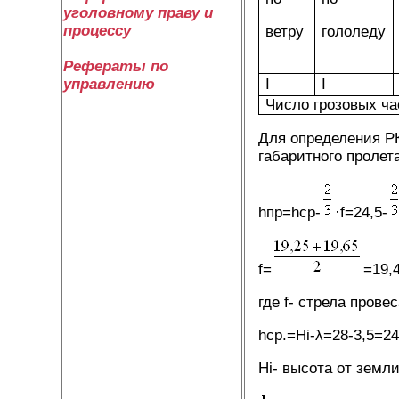
уголовному праву и
процессу
ветру
гололеду
Рефераты по
I
I
управлению
Число грозовых ча
Для определения РК
габаритного пролет
hпр=hср-
·f=24,5-
f=
=19,
где f- стрела прове
hср.=Hi-λ=28-3,5=24
Hi- высота от земли