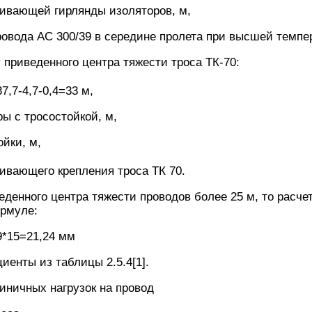
живающей гирлянды изоляторов, м,
ровода АС 300/39 в середине пролета при высшей темпера
приведенного центра тяжести троса ТК-70:
7,7-4,7-0,4=33 м,
ры с тросостойкой, м,
ойки, м,
ивающего крепления троса ТК 70.
веденного центра тяжести проводов более 25 м, то расч
ормуле:
9*15=21,24 мм
циенты из таблицы 2.5.4[1].
иничных нагрузок на провод