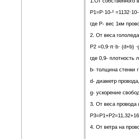
1.От собственного в
P1=P·10-² =1132·10-
где P- вес 1км прово
2. От веса гололеда
P2 =0,9·π·b· (d+b) ·
где 0,9- плотность 
b- толщина стенки 
d- диаметр провода
g- ускорение свобод
3. От веса провода 
P3=P1+P2=11,32+16,
4. От ветра на пров