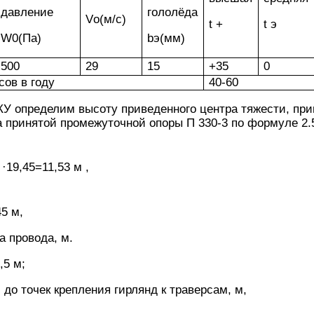
давление
гололёда
Vо(м/с)
t +
t э
W0(Па)
bэ(мм)
500
29
15
+35
0
сов в году
40-60
У определим высоту приведенного центра тяжести, при
а принятой промежуточной опоры П 330-3 по формуле 2.5
·19,45=11,53 м ,
45 м,
са провода, м.
,5 м;
 до точек крепления гирлянд к траверсам, м,