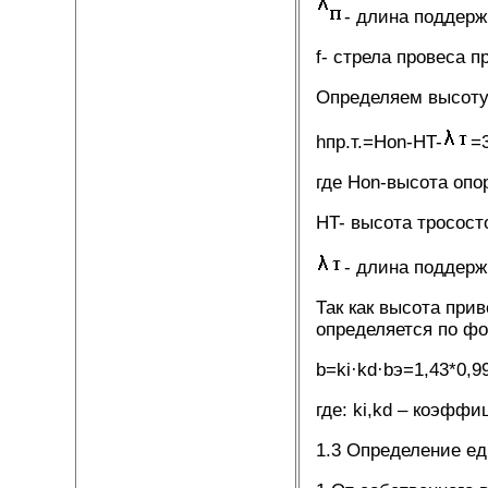
- длина поддер
f- стрела провеса п
Определяем высоту 
hпр.т.=Hon-HT-
=3
где Hon-высота опо
HT- высота тросост
- длина поддерж
Так как высота при
определяется по ф
b=ki·kd·bэ=1,43*0,9
где: ki,kd – коэффи
1.3 Определение ед