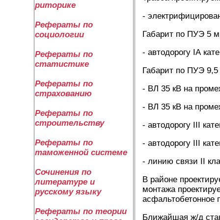
риторике
- электрифицирован
Рефераты по
Габарит по ПУЭ 5 м
социологии
- автодорогу IА ка
Рефераты по
статистике
Габарит по ПУЭ 9,5
Рефераты по
- ВЛ 35 кВ на проме
страхованию
- ВЛ 35 кВ на проме
Рефераты по
строительству
- автодорогу III кат
Рефераты по
- автодорогу III кат
таможенной системе
- линию связи II кл
Сочинения по
В районе проектиру
литературе и
монтажа проектируе
русскому языку
асфальтобетонное 
Рефераты по теории
Ближайшая ж/д ста