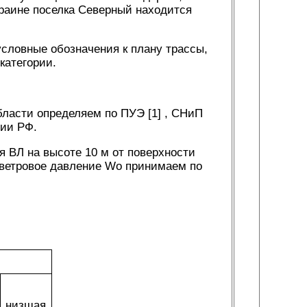
краине поселка Северный находится
словные обозначения к плану трассы,
категории.
бласти определяем по ПУЭ [1] , СНиП
рии РФ.
 ВЛ на высоте 10 м от поверхности
е ветровое давление Wо принимаем по
низшая