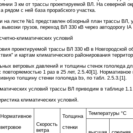
оянии 3 км от трассы проектируемой ВЛ. На северной о
а рядом с ней база прорабского участка.
и на листе №1 представлен обзорный план трассы ВЛ, у
вывозки грузов, переход ВЛ 330 кВ через автодорогу IА 
асчетно-климатических условий
вия проектируемой трассы ВЛ 330 кВ в Новгородской о
ствия” и картам климатического районирования террито
ных ветровых давлений и толщины стенок гололеда для
 повторяемостью 1 раз в 25 лет, 2.5.40[1]. Нормативно
ативную толщину стенки гололеда bэ, по табл. 2.5.3.[1].
матических условий трассы ВЛ приводим в таблице 1.1
еристика климатических условий.
Температуры °С
Нормативное
Толщина
Скорость
ветровое
стенки
ветра
высшая
средняя