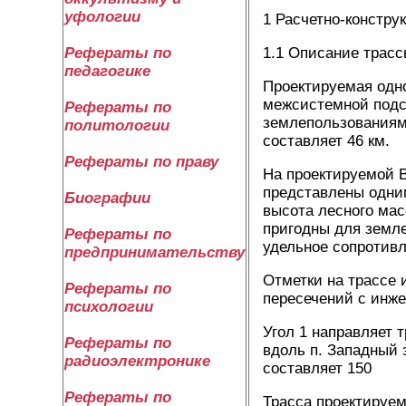
уфологии
1 Расчетно-констру
1.1 Описание трас
Рефераты по
педагогике
Проектируемая одно
межсистемной подс
Рефераты по
землепользованиям 
политологии
составляет 46 км.
Рефераты по праву
На проектируемой В
представлены одним
Биографии
высота лесного мас
пригодны для земл
Рефераты по
удельное сопротивл
предпринимательству
Отметки на трассе 
Рефераты по
пересечений с инж
психологии
Угол 1 направляет т
Рефераты по
вдоль п. Западный 
радиоэлектронике
составляет 150
Рефераты по
Трасса проектируем