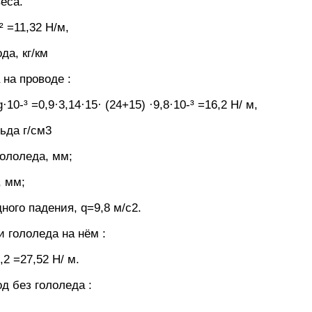
еса.
² =11,32 Н/м,
да, кг/км
 на проводе :
g·10-³ =0,9·3,14·15· (24+15) ·9,8·10-³ =16,2 Н/ м,
льда г/см3
гололеда, мм;
, мм;
ного падения, q=9,8 м/с2.
и гололеда на нём :
2 =27,52 Н/ м.
од без гололеда :