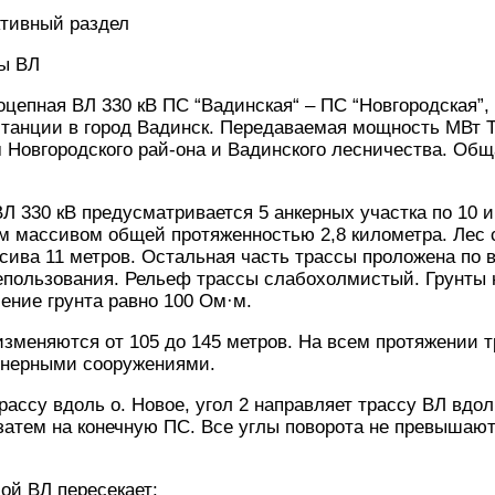
ктивный раздел
сы ВЛ
цепная ВЛ 330 кВ ПС “Вадинская“ – ПС “Новгородская”
танции в город Вадинск. Передаваемая мощность МВт Т
Новгородского рай-она и Вадинского лесничества. Общ
Л 330 кВ предусматривается 5 анкерных участка по 10 и
 массивом общей протяженностью 2,8 километра. Лес с
сива 11 метров. Остальная часть трассы проложена по 
епользования. Рельеф трассы слабохолмистый. Грунты 
ение грунта равно 100 Ом·м.
изменяются от 105 до 145 метров. На всем протяжении т
енерными сооружениями.
рассу вдоль о. Новое, угол 2 направляет трассу ВЛ вдол
затем на конечную ПС. Все углы поворота не превышаю
ой ВЛ пересекает: