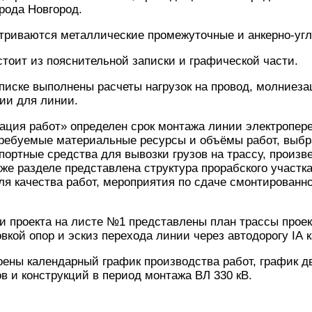
рода Новгород.
триваются металлические промежуточные и анкерно-угл
стоит из пояснительной записки и графической части.
писке выполнены расчеты нагрузок на провод, молниез
ии для линии.
ация работ» определен срок монтажа линии электропер
требуемые материальные ресурсы и объёмы работ, выбр
ортные средства для вывозки грузов на трассу, произв
 же разделе представлена структура прорабского участ
ля качества работ, мероприятия по сдаче смонтированн
и проекта на листе №1 представлены план трассы проек
вкой опор и эскиз перехода линии через автодорогу IА к
ены календарный график производства работ, график д
в и конструкций в период монтажа ВЛ 330 кВ.