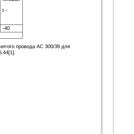
t -
-40
нятого провода АС 300/39 для
.44[1].