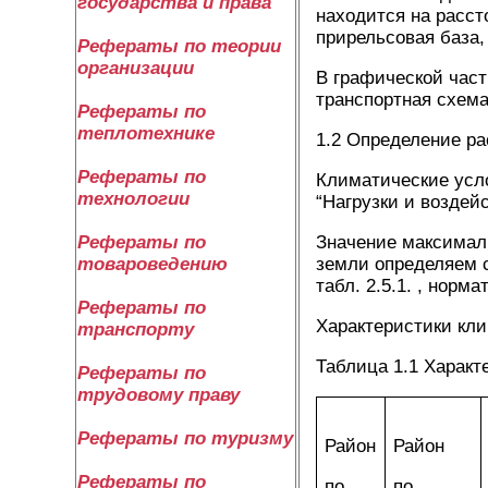
государства и права
находится на расст
прирельсовая база, 
Рефераты по теории
организации
В графической част
транспортная схема 
Рефераты по
теплотехнике
1.2 Определение р
Рефераты по
Климатические усло
технологии
“Нагрузки и воздей
Значение максималь
Рефераты по
земли определяем с
товароведению
табл. 2.5.1. , норм
Рефераты по
Характеристики кли
транспорту
Таблица 1.1 Характ
Рефераты по
трудовому праву
Рефераты по туризму
Район
Район
Рефераты по
по
по