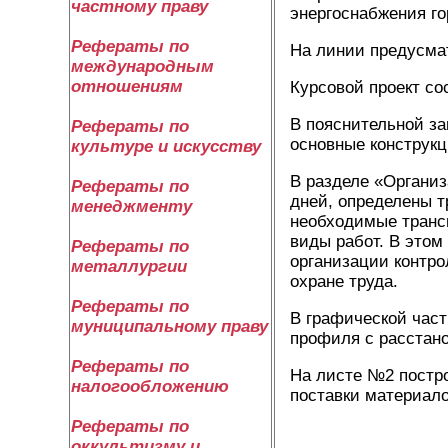
частному праву
энергоснабжения го
Рефераты по
На линии предусма
международным
отношениям
Курсовой проект со
В пояснительной за
Рефераты по
основные конструкц
культуре и искусству
В разделе «Организ
Рефераты по
дней, определены 
менеджменту
необходимые трансп
виды работ. В этом
Рефераты по
организации контро
металлургии
охране труда.
Рефераты по
В графической част
муниципальному праву
профиля с расстано
Рефераты по
На листе №2 постро
налогообложению
поставки материало
Рефераты по
оккультизму и