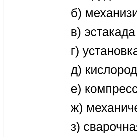
б) механиз
в) эстакад
г) установк
д) кислоро
е) компрес
ж) механич
з) сварочн