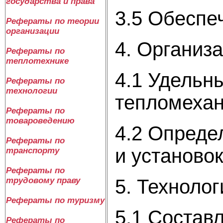
государства и права
3.5 Обеспе
Рефераты по теории
организации
4. Организ
Рефераты по
теплотехнике
4.1 Удельн
Рефераты по
технологии
тепломехан
Рефераты по
товароведению
4.2 Опреде
Рефераты по
и установо
транспорту
Рефераты по
5. Техноло
трудовому праву
Рефераты по туризму
5.1 Состав
Рефераты по