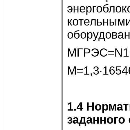
энергоблок
котельными
оборудован
МГРЭС=N1(3
М=1,3∙1654
1.4 Норма
заданного