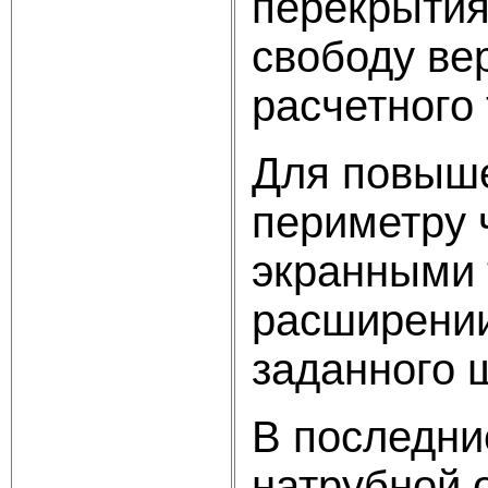
перекрытия
свободу ве
расчетного
Для повыше
периметру 
экранными 
расширении
заданного ш
В последни
натрубной 