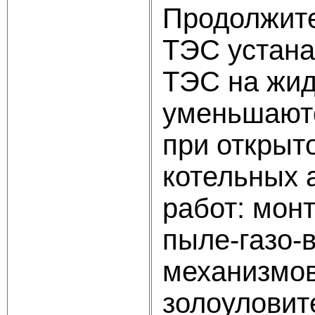
Продолжите
ТЭС устана
ТЭС на жид
уменьшаютс
при открыт
котельных 
работ: монт
пыле-газо-
механизмов
золоуловит