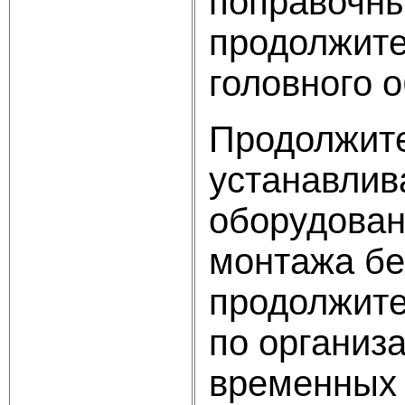
поправочн
продолжител
головного о
Продолжите
устанавлив
оборудован
монтажа бе
продолжите
по организ
временных 