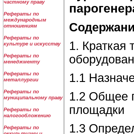
частному праву
парогенер
Рефераты по
международным
Содержан
отношениям
Рефераты по
1. Краткая
культуре и искусству
оборудован
Рефераты по
менеджменту
Рефераты по
1.1 Назначе
металлургии
Рефераты по
1.2 Общее 
муниципальному праву
площадки
Рефераты по
налогообложению
1.3 Опреде
Рефераты по
оккультизму и