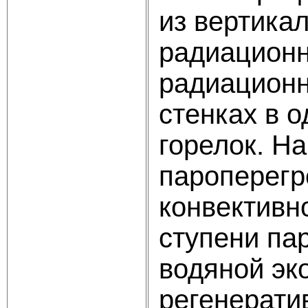
из вертика
радиационн
радиационн
стенках в 
горелок. Н
пароперегр
конвективн
ступени па
водяной эк
регенерати