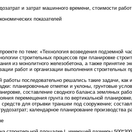
дозатрат и затрат машинного времени, стоимости работ
экономических показателей
проекте по теме: «Технология возведения подземной ча
нологии строительных процессов при планировке строи
ания из монолитного железобетона, а также принятие э
зации работ и организации выполнения строительных п
й работы последовательно решались такие задачи, как 
дки: планировочные отметки и уклоны, грунтовые усло
анировке, составление сводного баланса земляных рабо
ояния перемещения грунта по вертикальной планировке
 средств для отрывки траншеи под сооружение; составл
трудозатрат; календарное планирование производства ра
ые
на строительной площадке I, имеющей размеры 500*300