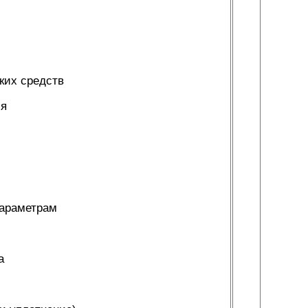
ких средств
ия
параметрам
а