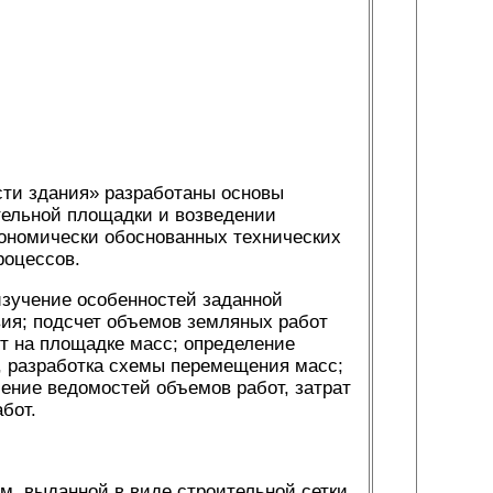
сти здания» разработаны основы
тельной площадки и возведении
кономически обоснованных технических
роцессов.
изучение особенностей заданной
вия; подсчет объемов земляных работ
т на площадке масс; определение
, разработка схемы перемещения масс;
ение ведомостей объемов работ, затрат
бот.
м, выданной в виде строительной сетки