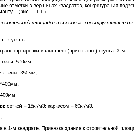
чие отметки в вершинах квадратов, конфигурация подзе
анту 1 (рис. 1.1.1.).
троительной площадки и основные конструктивные п
нт: супесь
транспортировки излишнего (привозного) грунта: 3км
стены: 500мм,
й стены: 350мм,
0*400мм,
*400мм,
: сеткой – 15кг/м3; каркасом – 60кг/м3,
.
 в 1-м квадрате. Привязка здания к строительной площад