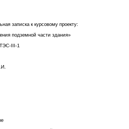
ьная записка к курсовому проекту:
ения подземной части здания»
ТЭС-III-1
.И.
ые