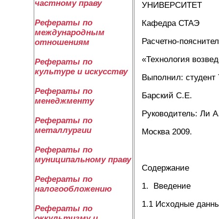
частному праву
УНИВЕРСИТЕТ
Рефераты по
Кафедра СТАЭ
международным
Расчетно-пояснител
отношениям
«Технология возвед
Рефераты по
культуре и искусству
Выполнил: студент 
Рефераты по
Барский С.Е.
менеджменту
Руководитель: Ли А
Рефераты по
металлургии
Москва 2009.
Рефераты по
муниципальному праву
Содержание
Рефераты по
1. Введение
налогообложению
1.1 Исходные данн
Рефераты по
оккультизму и