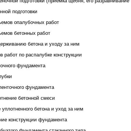
еночной подготовки (приемка щебня, его разравнивание
онной подготовки
бъемов опалубочных работ
ъемов бетонных работ
держиванию бетона и уходу за ним
ов работ по распалубке конструкции
точного фундамента
лубки
 ленточного фундамента
лотнение бетонной смеси
 уплотненного бетона и уход за ним
ание конструкции фундамента
лбчатого фундамента стаканного типа