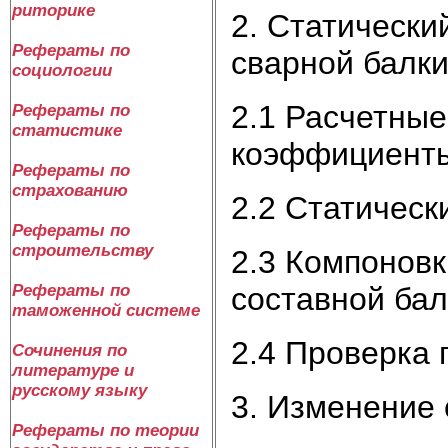
риторике
2. Статически
Рефераты по
сварной балк
социологии
2.1 Расчетные
Рефераты по
статистике
коэффициент
Рефераты по
страхованию
2.2 Статическ
Рефераты по
строительству
2.3 Компонов
составной бал
Рефераты по
таможенной системе
2.4 Проверка 
Сочинения по
литературе и
русскому языку
3. Изменение 
Рефераты по теории