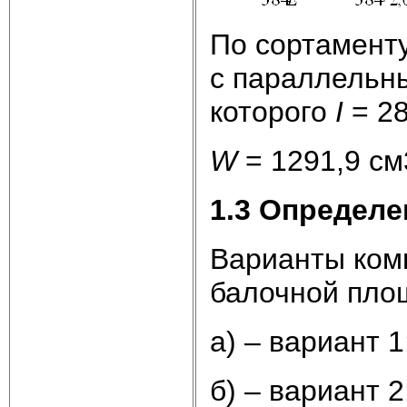
По сортаменту
с параллельн
которого
I
= 28
W
= 1291,9 см3
1.3 Определе
Варианты ком
балочной площ
а) – вариант 
б) – вариант 