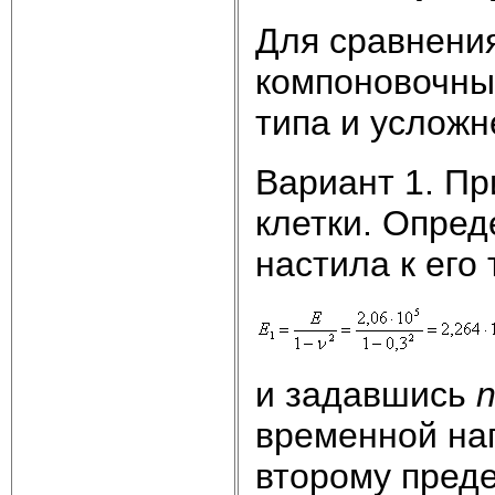
Для сравнени
компоновочны
типа и усложн
Вариант 1. П
клетки. Опре
настила к его
и задавшись
n
временной наг
второму пред