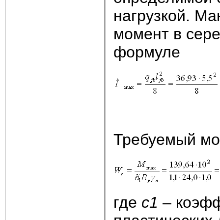
нагрузкой. М
момент в сере
формуле
Требуемый мо
где
с1
– коэфф