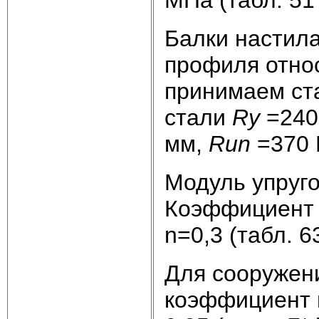
Балки настила
профиля относ
принимаем ста
стали
Ry
=240
мм,
Run
=370 М
Модуль упруго
Коэффициент 
n=0,3 (табл. 63
Для сооружени
коэффициент 