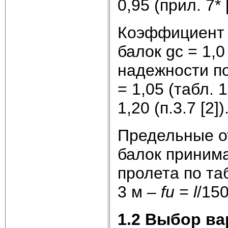
0,95 (прил. 7* [
Коэффициент 
балок gс = 1,0
надежности по
= 1,05 (табл. 
1,20 (п.3.7 [2])
Предельные о
балок приним
пролета по та
3 м –
fu
=
l
/15
1.2 Выбор в