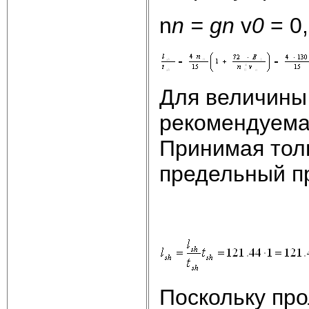
n
n =
g
n
v
0
= 0,
Для величины
рекомендуема
Принимая тол
предельный п
Поскольку пр