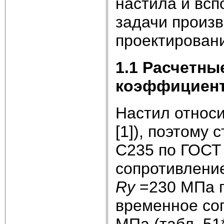
настила и всп
задачи произ
проектирован
1.1 Расчетны
коэффициен
Настил относит
[1]), поэтому
С235 по ГОСТ 
сопротивление
Ry
=230 МПа п
временное со
МПа (табл. 51* 