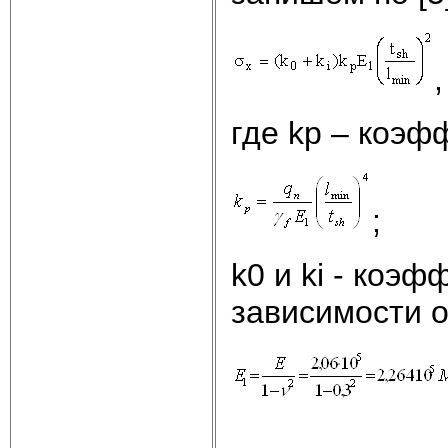
,
где kp – коэф
;
k0 и ki - коэ
зависимости от