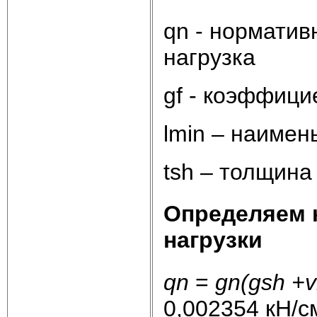
qn - нормати
нагрузка
gf - коэффици
lmin – наимен
tsh – толщина
Определяем
нагрузки
qn
=
g
n
(
gsh
+
v
0,002354 кН/с