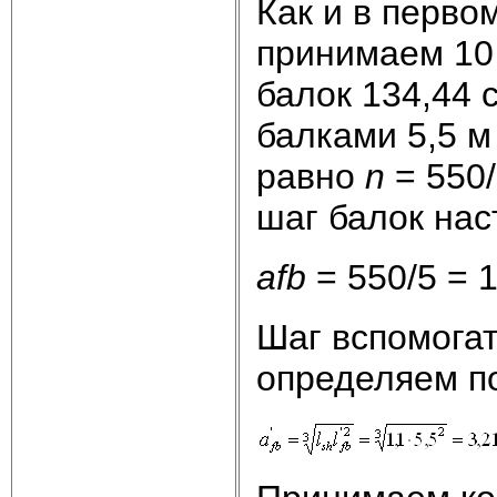
Как и в перво
принимаем 10
балок 134,44 
балками 5,5 м
равно
n
= 550/
шаг балок нас
а
fb
= 550/5 = 1
Шаг вспомога
определяем по