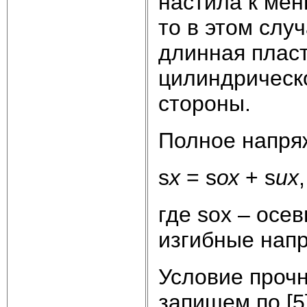
настила к мен
то в этом слу
длинная плас
цилиндрическо
стороны.
Полное напря
s
х
= s
ох
+ s
их
,
где sох – осе
изгибные напр
Условие прочн
запишем по [5