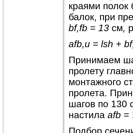
краями полок 
балок, при пр
bf,
fb = 13
см
,
р
afb,
u =
lsh +
bf
Принимаем шаг
пролету главн
монтажного ст
пролета. Прин
шагов по 130 
настила
afb =
Подбор сечени