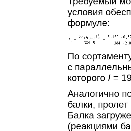
Требуемый мо
условия обесп
формуле:
По сортаменту
с параллельн
которого
I
= 1
Аналогично п
балки, пролет
Балка загруж
(реакциями ба