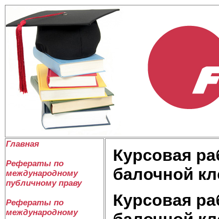
Главная
Курсовая ра
Рефераты по
балочной кл
международному
публичному праву
Курсовая ра
Рефераты по
международному
балочной кл