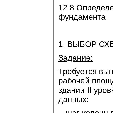
12.8 Определ
фундамента
1. ВЫБОР С
Задание:
Требуется вып
рабочей площ
здании II уро
данных:
- шаг колонн 