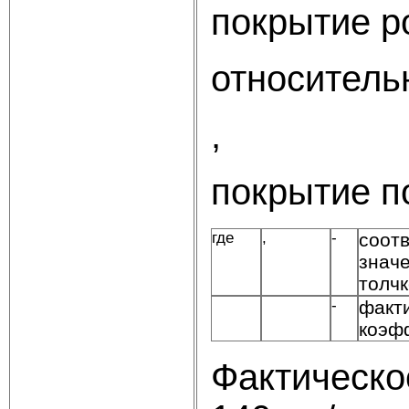
покрытие ро
относитель
,
покрытие по
где
,
-
соот
значе
толчк
-
факт
коэф
Фактическо