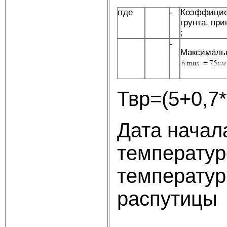
ггде
-
Коэффициен
грунта, пр
;
-
Максимальн
Твр=(5+0,7*
Дата начал
температуро
температур
распутицы