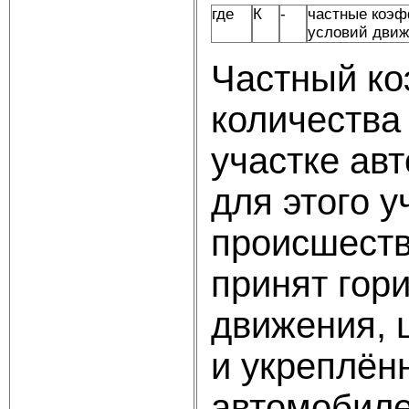
где
К
-
частные коэф
условий движ
Частный ко
количества
участке ав
для этого 
происшестви
принят гор
движения, 
и укреплён
автомобиле