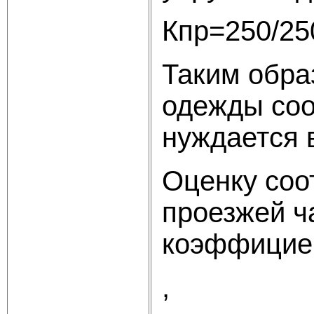
Кпр=250/25
Таким обра
одежды соо
нуждается 
Оценку соо
проезжей ч
коэффициен
,