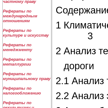
частному праву
Содержани
Рефераты по
международным
отношениям
1 Клим
Рефераты по
3
культуре и искусству
Рефераты по
2 Анализ т
менеджменту
Рефераты по
д
металлургии
Рефераты по
2.1
Анал
муниципальному праву
Рефераты по
2.2
Анали
налогообложению
Рефераты по
оккультизму и