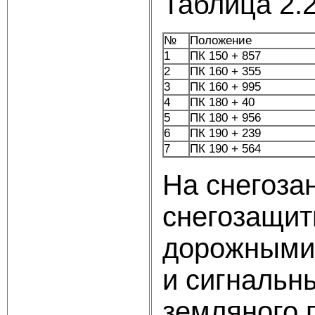
Таблица 2.2
№
Положение
1
ПК 150 + 857
2
ПК 160 + 355
3
ПК 160 + 995
4
ПК 180 + 40
5
ПК 180 + 956
6
ПК 190 + 239
7
ПК 190 + 564
На снегоза
снегозащит
дорожными 
и сигнальн
земляного 