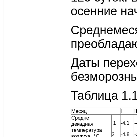
осенние на
Среднемеся
преобладаю
Даты перех
безморозны
Таблица 1.
Месяц
I
I
Средне
1
-4.1
-
декадная
температура
2
-4.8
-
воздуха, °C