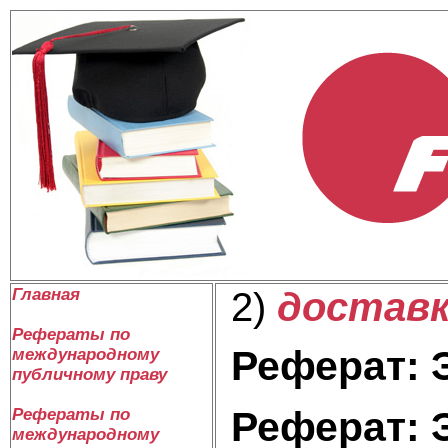
Главная
2)
доставк
Рефераты по
Реферат: 
международному
публичному праву
Реферат: 
Рефераты по
международному