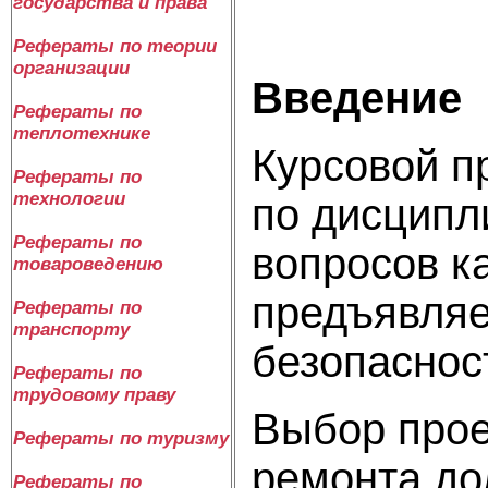
государства и права
Рефераты по теории
организации
Введение
Рефераты по
теплотехнике
Курсовой п
Рефераты по
технологии
по дисципл
Рефераты по
вопросов к
товароведению
предъявляе
Рефераты по
транспорту
безопаснос
Рефераты по
трудовому праву
Выбор прое
Рефераты по туризму
ремонта до
Рефераты по