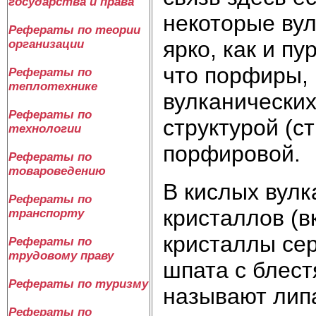
государства и права
некоторые вул
Рефераты по теории
ярко, как и п
организации
что порфиры, 
Рефераты по
теплотехнике
вулканических
Рефераты по
структу­рой (
технологии
порфировой.
Рефераты по
товароведению
В кислых вулк
Рефераты по
кристал­лов (
транспорту
кристаллы сер
Рефераты по
трудовому праву
шпата с блес
Рефераты по туризму
называют лип
Рефераты по