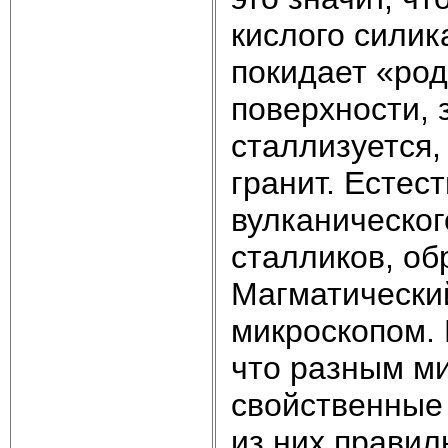
кислого си­ли
покидает «ро­д
поверхности, 
сталлизуется,
гра­нит. Естес
вулканическог
сталликов, о
Магматический
микроскопом.
что разным м
свойственные 
из них правил