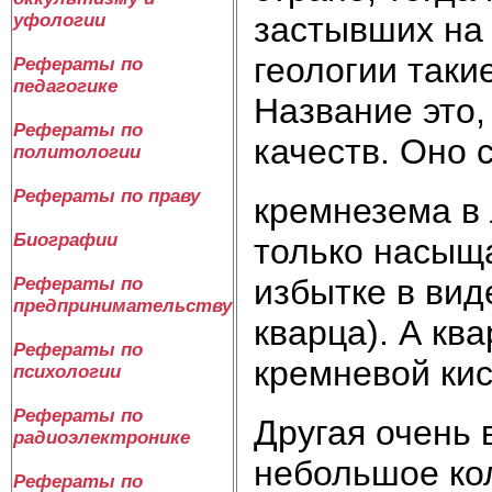
застывших на 
уфологии
геологии таки
Рефераты по
педагогике
Название это,
Рефераты по
качеств. Оно 
политологии
Рефераты по праву
кремнезема в 
Биографии
только насыща
избытке в вид
Рефераты по
предпринимательству
кварца). А кв
Рефераты по
кремневой ки
психологии
Рефераты по
Другая очень 
радиоэлектронике
неболь­шое кол
Рефераты по