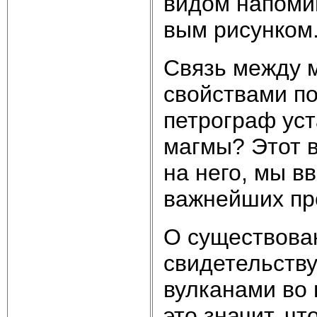
видом напоми
вым рисунком
Связь между 
свойст­вами п
петрограф уст
магмы? Этот в
на него, мы в
важней­ших п
О существова
свидетельству
вулкана­ми во
это значит, ч