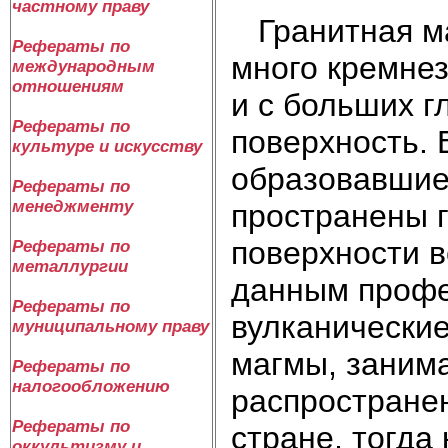
частному праву
Гранитная маг
Рефераты по
много кремне­
международным
отношениям
и с больших г
Рефераты по
поверхность. 
культуре и искусству
образовавшиес
Рефераты по
менеджменту
пространены г
поверхности в
Рефераты по
металлургии
данным профе
Рефераты по
вулканические
муниципальному праву
магмы, зани­м
Рефераты по
налогообложению
распространен
Рефераты по
стране, тогда
оккультизму и