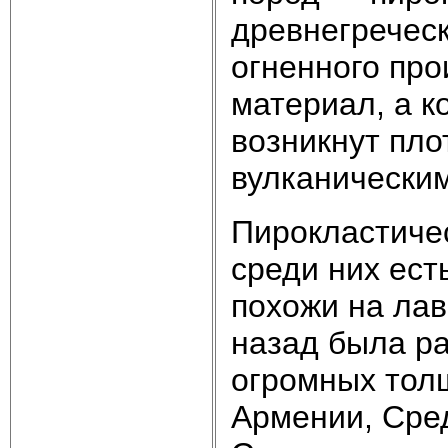
древнегреческ
огненного пр
мате­риал, а 
возникнут пло
вулканически
Пирокластиче
среди них ест
похожи на лав
назад была ра
огромных тол
Армении, Сред