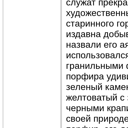
служат прекр
художественны
старинного го
издавна добы
назвали его 
использовался
гранильными 
порфира удиви
зеленый каме
желтоватый с
черными крапи
своей природ