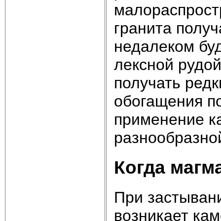
малораспрост
гранита получ
недалеком буд
лексной рудой
получать редк
обогащения п
применение ка
разнообразной
Когда магм
При застывани
возникает кам