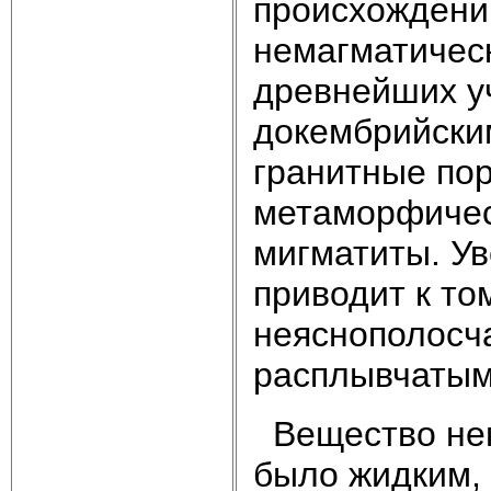
происхождении
немагматичес
древнейших уч
докембрийски
гранитные по
метаморфичес
мигматиты. У
приводит к то
неяснополосча
расплывчатым
Вещество нем
было жидким, 