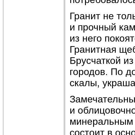
Гранит не тол
и проч­ный ка
из него покоя
Гранитная щеб
Брусчаткой и
городов. По д
скалы, украша
Замечательные
и обли­цовочн
минеральным 
состоит в осн