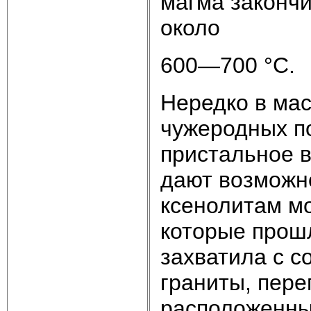
магма законч
около
600—700 °С.
Нередко в мас
чуже­родных 
пристальное в
дают возможно
ксенолитам мо
которые прош
захватила с с
граниты, пере
расположенны