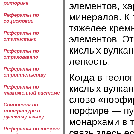
риторике
элементов, х
минералов. К 
Рефераты по
социологии
тяжелее кремн
Рефераты по
элементов. Эт
статистике
кислых вулкан
Рефераты по
страхованию
легкость.
Рефераты по
Когда в геоло
строительству
кислых вулка­
Рефераты по
таможенной системе
слово «порфи
Сочинения по
порфире — пур
литературе и
русскому языку
монархами в т
Рефераты по теории
связь здесь ес