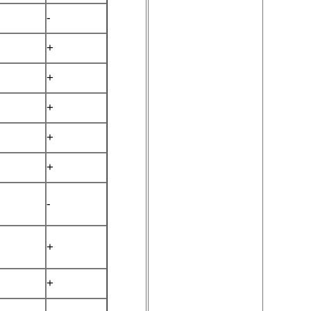
-
+
+
+
+
+
-
+
+