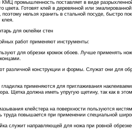
й КМЦ промышленность поставляет в виде разрыхленно
го цвета. Готовят клей в деревянной или эмалированной
 поэтому нельзя хранить в стальной посуде, быстро п
 клея.
тарь для оклейки стен
ойных работ применяют инструменты:
зуют для обрезки кромок обоев. Лучше применять но
 концами.
 различной конструкции и формы. Служат они для обре
 гладилка применяются для приглаживания наклеиваемо
юра. Щетка должна иметь упругую щетину, так как в это
азывания клейстера на поверхности пользуются кистя
ь труда повышается при применении специальной широ
ка служит направляющей для ножа при ровной обрезке