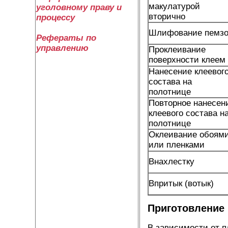
макулатурой
уголовному праву и
вторично
процессу
Шлифование пемз
Рефераты по
управлению
Проклеивание
поверхности клеем
Нанесение клеевог
состава на
полотнице
Повторное нанесен
клеевого состава н
полотнице
Оклеивание обоям
или пленками
Внахлестку
Впритык (вотык)
Приготовление 
В зависимости от п