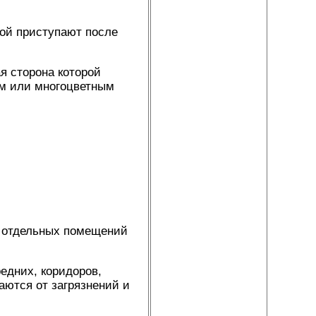
рой приступают после
я сторона которой
ым или многоцветным
е отдельных помещений
едних, коридоров,
аются от загрязнений и