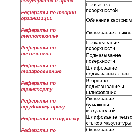
государства и права
Прочистка
поверхностей
Рефераты по теории
организации
Обивание картоном
Рефераты по
Оклеивание стыков
теплотехнике
Проклеивание
Рефераты по
поверхности
технологии
Подмазывание
поверхности
Рефераты по
Шлифование
товароведению
подмазанных стен
Вторичное
Рефераты по
подмазывание и
транспорту
шлифование
Оклеивание
Рефераты по
бумажной
трудовому праву
макулатурой
Шлифование пемз
Рефераты по туризму
стыков макулатуры
Оклеивание
Рефераты по