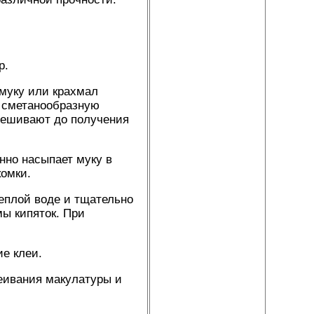
р.
муку или крахмал
 сметанообразную
емешивают до получения
нно насыпает муку в
комки.
еплой воде и тщательно
ы кипяток. При
е клеи.
еивания макулатуры и