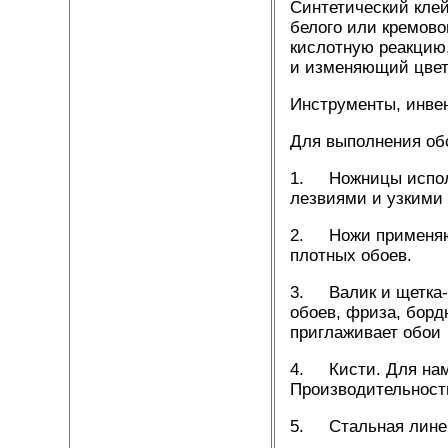
Синтетический кле
белого или кремово
кислотную реакцию,
и изменяющий цвет
Инструменты, инвен
Для выполнения об
1. Ножницы исполь
лезвиями и узкими
2. Ножи применяют
плотных обоев.
3. Валик и щетка-
обоев, фриза, борд
приглаживает обои
4. Кисти. Для нам
Производительност
5. Стальная линей