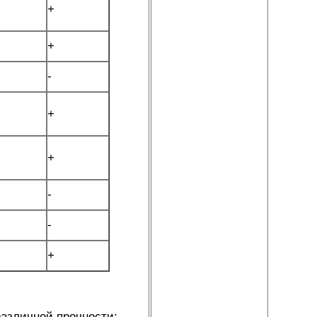
+
+
-
+
+
-
-
+
различной прочности: