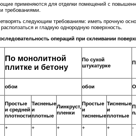
ющие применяются для отделки помещений с повышен
и требованиями.
етворять следующим требованиям: иметь прочную основ
 расползаться и гладкую однородную поверхность.
последовательность операций при склеивании повер
По монолитной
По сухой
П
штукатурке
плитке и бетону
обои
обои
О
Простые
Тисненые
Простые
Тисненые
Линкруст,
П
и средней
и
и
и
пленки
п
плотности
плотные
тисненые
плотные
+
+
+
+
+
-