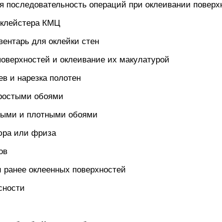
я последовательность операций при оклеивании поверх
 клейстера КМЦ
ентарь для оклейки стен
оверхностей и оклеивание их макулатурой
в и нарезка полотен
ростыми обоями
ными и плотными обоями
юра или фриза
ов
 ранее оклеенных поверхностей
сности