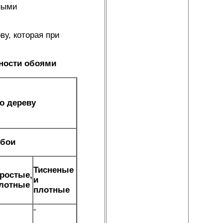
ными
у, которая при
хности обоями
о дереву
бои
Тисненые
ростые,
и
лотные
плотные
-