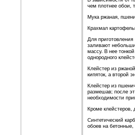
чем плотнее обои, 
Мука ржаная, пшени
Крахмал картофельн
Для приготовления 
заливают небольши
массу. В нее тонко
однородного клейст
Клейстер из ржаной
кипяток, а второй 
Клейстер из пшенич
размешав; после эт
необходимости приг
Кроме клейстеров, 
Синтетический кар
обоев на бетонные,