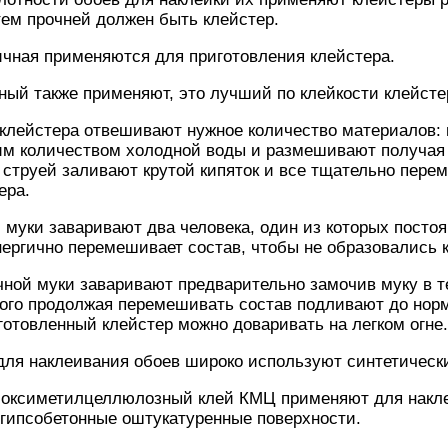
тем прочней должен быть клейстер.
чная применяются для приготовления клейстера.
ый также применяют, это лучший по клейкости клейсте
клейстера отвешивают нужное количество материалов: 
м количеством холодной воды и размешивают получая
й струей заливают крутой кипяток и все тщательно пер
ера.
 муки заваривают два человека, один из которых постоя
энергично перемешивает состав, чтобы не образовались 
ной муки заваривают предварительно замочив муку в т
ого продолжая перемешивать состав подливают до норм
отовленный клейстер можно доваривать на легком огне.
для наклеивания обоев широко используют синтетически
боксиметилцеллюлозный клей КМЦ применяют для накл
 гипсобетонные оштукатуренные поверхности.