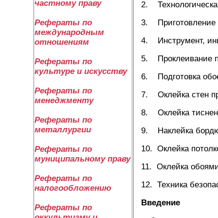
частному праву
2. Технологическа
Рефераты по
3. Приготовление
международным
4. Инструмент, инв
отношениям
5. Проклеивание п
Рефераты по
культуре и искусству
6. Подготовка обое
Рефераты по
7. Оклейка стен п
менеджменту
8. Оклейка тисне
Рефераты по
металлургии
9. Наклейка борд
10. Оклейка потолк
Рефераты по
муниципальному праву
11. Оклейка обоями
Рефераты по
12. Техника безопа
налогообложению
Введение
Рефераты по
оккультизму и