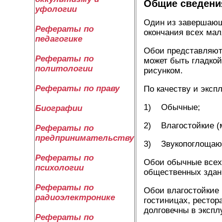
Общие сведени
уфологии
Один из завершающи
Рефераты по
окончания всех мал
педагогике
Обои представляют
Рефераты по
может быть гладкой
политологии
рисунком.
Рефераты по праву
По качеству и эксп
1) Обычные;
Биографии
2) Влагостойкие (
Рефераты по
предпринимательству
3) Звукопоглощаю
Рефераты по
Обои обычные всех
психологии
общественных здан
Рефераты по
Обои влагостойкие
радиоэлектронике
гостиницах, рестор
долговечны в экспл
Рефераты по