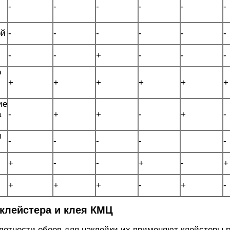
-
-
-
-
-
-
ой
-
-
-
-
-
-
-
-
+
-
-
-
о
+
+
+
+
+
+
ие
а
-
+
+
-
+
-
и
-
-
-
-
-
+
-
-
+
-
+
+
+
+
-
+
-
клейстера и клея КМЦ
лотности обоев для наклейки их применяют клейстеры 