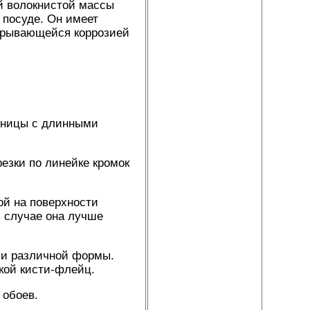
й волокнистой массы
 посуде. Он имеет
окрывающейся коррозией
жницы с длинными
зки по линейке кромок
й на поверхности
м случае она лучше
ми различной формы.
кой кисти-флейц.
 обоев.