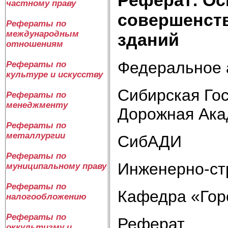
частному праву
совершенст
Рефераты по
международным
зданий
отношениям
Федеральное 
Рефераты по
культуре и искусству
Сибирская Го
Рефераты по
менеджменту
Дорожная Ака
Рефераты по
металлургии
СибАДИ
Рефераты по
Инженерно-ст
муниципальному праву
Рефераты по
Кафедра «Гор
налогообложению
Рефераты по
Реферат
оккультизму и