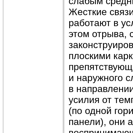
слабым средни
Жесткие связ
работают в ус
этом отрыва, 
законструиро
плоскими кар
препятствующ
и наружного с
в направлении
усилия от те
(по одной гор
панели), они 
воспринимающ