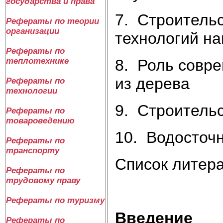
государства и права
7. Строитель
Рефераты по теории
организации
технологий н
Рефераты по
8. Роль совре
теплотехнике
из дерева
Рефераты по
технологии
9. Строительс
Рефераты по
товароведению
10. Водосточн
Рефераты по
транспорту
Cписок литер
Рефераты по
трудовому праву
Рефераты по туризму
Введение
Рефераты по