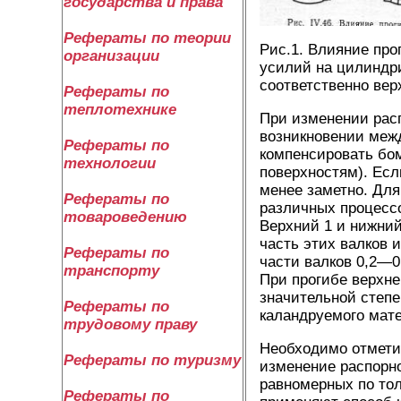
государства и права
Рефераты по теории
Рис.1. Влияние про
организации
усилий на цилиндрич
соответственно вер
Рефераты по
теплотехнике
При изменении расп
возникновении межд
Рефераты по
компенсировать бо
технологии
поверхностям). Есл
менее заметно. Для
Рефераты по
различных процессо
товароведению
Верхний 1 и нижний
часть этих валков 
Рефераты по
части валков 0,2—0
транспорту
При прогибе верхне
значительной степе
Рефераты по
каландруемого мате
трудовому праву
Необходимо отметит
Рефераты по туризму
изменение распорно
равномерных по то
Рефераты по