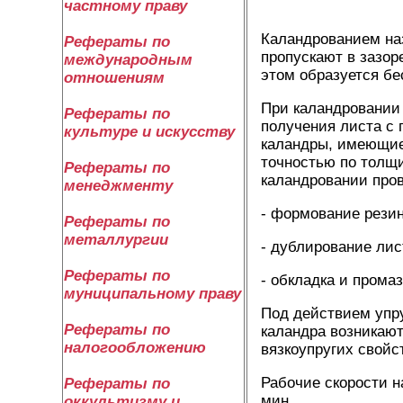
частному праву
Каландрованием на
Рефераты по
пропускают в зазор
международным
этом образуется б
отношениям
При каландровании 
Рефераты по
получения листа с 
культуре и искусству
каландры, имеющие 
точностью по толщи
Рефераты по
каландровании пров
менеджменту
- формование резин
Рефераты по
металлургии
- дублирование лис
Рефераты по
- обкладка и прома
муниципальному праву
Под действием упр
Рефераты по
каландра возникают
налогообложению
вязкоупругих свойс
Рабочие скорости н
Рефераты по
мин.
оккультизму и