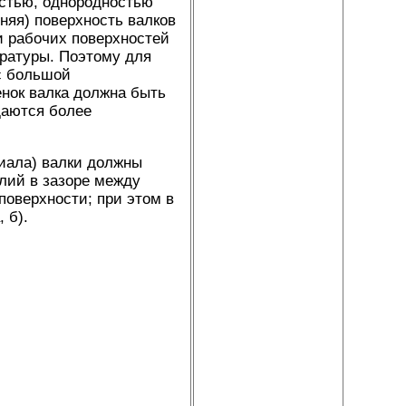
остью, однородностью
няя) поверхность валков
и рабочих поверхностей
ературы. Поэтому для
с большой
енок валка должна быть
даются более
иала) валки должны
лий в зазоре между
поверхности; при этом в
 б).