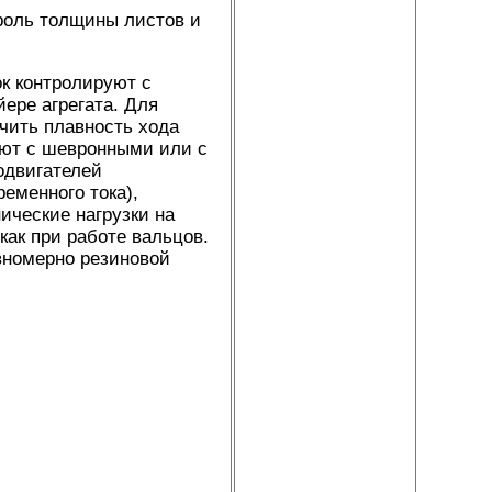
роль толщины листов и
к контролируют с
ере агрегата. Для
чить плавность хода
яют с шевронными или с
одвигателей
еменного тока),
ические нагрузки на
как при работе вальцов.
вномерно резиновой