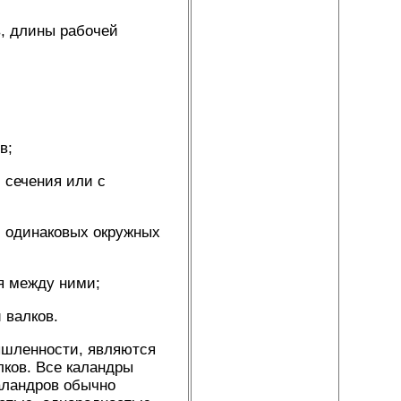
в, длины рабочей
в;
 сечения или с
и одинаковых окружных
я между ними;
 валков.
шленности, являются
лков. Все каландры
каландров обычно