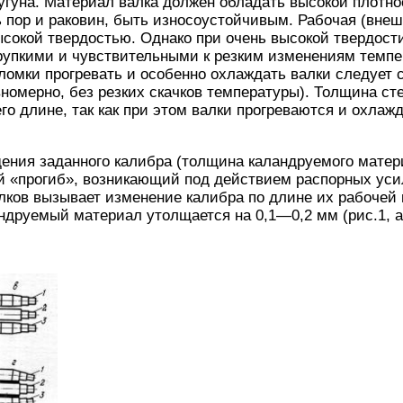
угуна. Материал валка должен обладать высокой плотн
ь пор и раковин, быть износоустойчивым. Рабочая (внеш
сокой твердостью. Однако при очень высокой твердост
хрупкими и чувствительными к резким изменениям темп
омки прогревать и особенно охлаждать валки следует 
номерно, без резких скачков температуры). Толщина ст
его длине, так как при этом валки прогреваются и охлаж
ения заданного калибра (толщина каландруемого матер
 «прогиб», возникающий под действием распорных уси
лков вызывает изменение калибра по длине их рабочей 
ндруемый материал утолщается на 0,1—0,2 мм (рис.1, а,