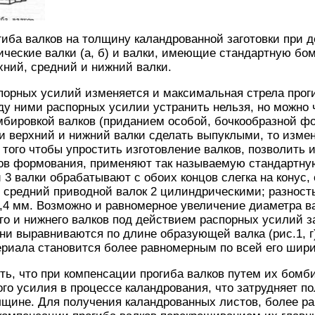
гиба валков на толщину каландрованной заготовки при 
еские валки (а, б) и валки, имеющие стандартную бомбир
хний, средний и нижний валки.
орных усилий изменяется и максимальная стрела проги
у ними распорных усилии устранить нельзя, но можно 
мбировкой валков (приданием особой, бочкообразной ф
и верхний и нижний валки сделать выпуклыми, то изме
 того чтобы упростить изготовление валков, позволить 
в формования, применяют так называемую стандартную 
 3 валки обрабатывают с обоих концов слегка на конус
и средний приводной валок 2 цилиндрическими; разност
,4 мм. Возможно и равномерное увеличение диаметра вал
го и нижнего валков под действием распорных усилий 
ни выравниваются по длине образующей валка (рис.1, г)
риала становится более равномерным по всей его шири
ь, что при компенсации прогиба валков путем их бомб
го усилия в процессе каландрования, что затрудняет по
лщине. Для получения каландрованных листов, более р