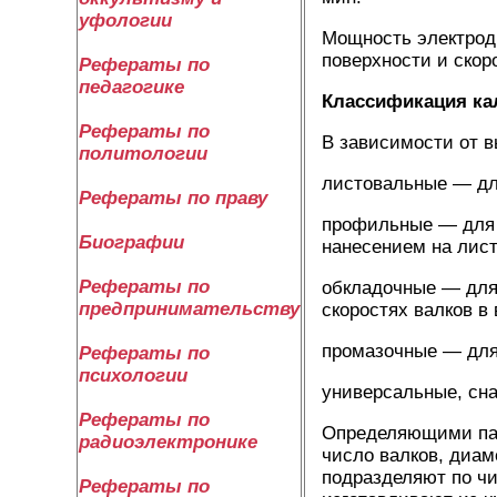
уфологии
Мощность электродв
поверхности и скор
Рефераты по
педагогике
Классификация ка
Рефераты по
В зависимости от 
политологии
листовальные — для
Рефераты по праву
профильные — для 
Биографии
нанесением на лист
Рефераты по
обкладочные — для
предпринимательству
скоростях валков в
промазочные — для 
Рефераты по
психологии
универсальные, сн
Рефераты по
Определяющими пар
радиоэлектронике
число валков, диам
подразделяют по чи
Рефераты по