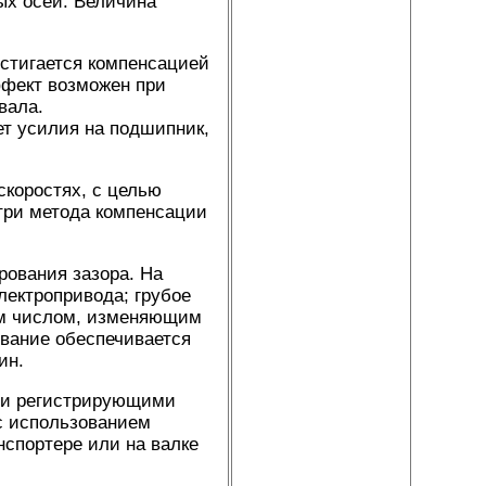
ых осей. Величина
стигается компенсацией
ффект возможен при
вала.
т усилия на подшипник,
скоростях, с целью
три метода компенсации
ования зазора. На
лектропривода; грубое
ым числом, изменяющим
ование обеспечивается
ин.
ми регистрирующими
с использованием
нспортере или на валке