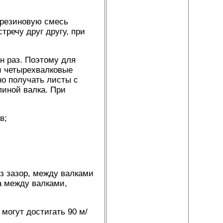
 резиновую смесь
речу друг другу, при
н раз. Поэтому для
и четырехвалковые
но получать листы с
линой валка. При
в;
з зазор, между валками
а между валками,
могут достигать 90 м/