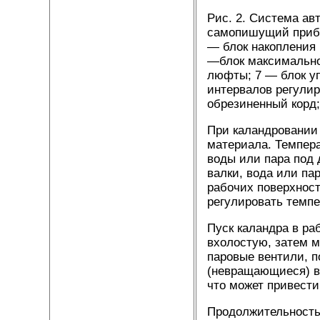
Рис. 2. Система ав
самопишущий прибо
— блок накопления
—блок максимально
люфты; 7 — блок у
интервалов регулир
обрезиненный корд;
При каландровании
материала. Темпер
воды или пара под
валки, вода или па
рабочих поверхност
регулировать темпе
Пуск каландра в ра
вхолостую, затем м
паровые вентили, п
(невращающиеся) в
что может привести
Продолжительность 