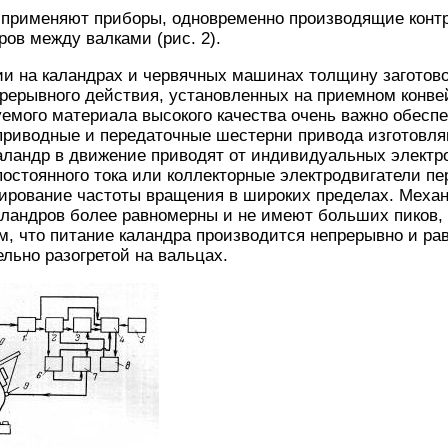
 применяют приборы, одновременно производящие конт
ров между валками (рис. 2).
и на каландрах и червячных машинах толщину заготово
ерывного действия, установленных на приемном конвей
емого материала высокого качества очень важно обеспе
 приводные и передаточные шестерни привода изготовл
аландр в движение приводят от индивидуальных электр
постоянного тока или коллекторные электродвигатели пер
ирование частоты вращения в широких пределах. Механ
аландров более равномерны и не имеют больших пиков, 
м, что питание каландра производится непрерывно и ра
льно разогретой на вальцах.