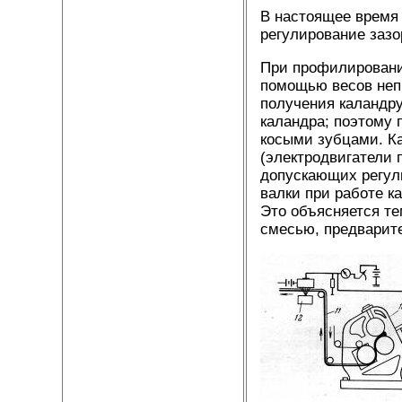
В настоящее время
регулирование зазо
При профилировани
помощью весов непр
получения каландру
каландра; поэтому
косыми зубцами. К
(электродвигатели 
допускающих регул
валки при работе к
Это объясняется те
смесью, предварите