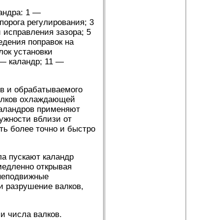
андра: 1 —
орога регулирования; 3
 исправления зазора; 5
едения поправок на
лок установки
— каландр; 11 —
в и обрабатываемого
валков охлаждающей
каландров применяют
ружности вблизи от
ть более точно и быстро
ла пускают каландр
медленно открывая
 неподвижные
 разрушение валков,
и числа валков.