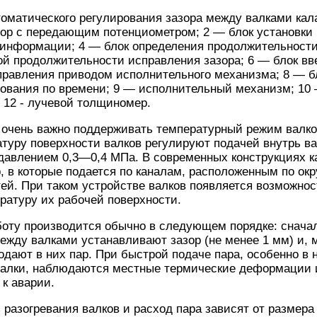
томатического регулирования зазора между валками кал
р с передающим потенциометром; 2 — блок установки п
 информации; 4 — блок определения продолжительности
й продолжительности исправления зазора; 6 — блок вв
правления приводом исполнительного механизма; 8 — б
ования по времени; 9 — исполнительный механизм; 10 
 12 - лучевой толщиномер.
 очень важно поддерживать температурный режим валко
атуру поверхности валков регулируют подачей внутрь 
 давлением 0,3—0,4 МПа. В современных конструкциях 
р, в которые подается по каналам, расположенным по ок
ей. При таком устройстве валков появляется возможнос
ратуру их рабочей поверхности.
боту производится обычно в следующем порядке: снача
ежду валками устанавливают зазор (не менее 1 мм) и, 
одают в них пар. При быстрой подаче пара, особенно в
алки, наблюдаются местные термические деформации и
 к аварии.
разогревания валков и расход пара зависят от размера 