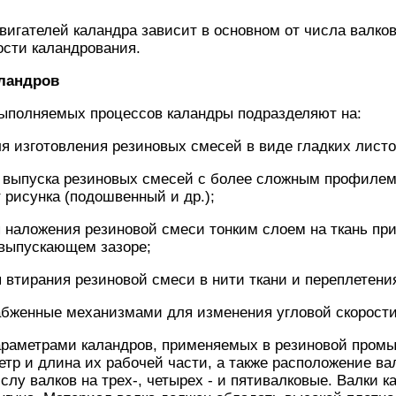
игателей каландра зависит в основном от числа валко
ости каландрования.
ландров
выполняемых процессов каландры подразделяют на:
 изготовления резиновых смесей в виде гладких листо
выпуска резиновых смесей с более сложным профилем
 рисунка (подошвенный и др.);
 наложения резиновой смеси тонким слоем на ткань пр
 выпускающем зазоре;
втирания резиновой смеси в нити ткани и переплетени
абженные механизмами для изменения угловой скорости
аметрами каландров, применяемых в резиновой промы
етр и длина их рабочей части, а также расположение ва
слу валков на трех-, четырех - и пятивалковые. Валки 