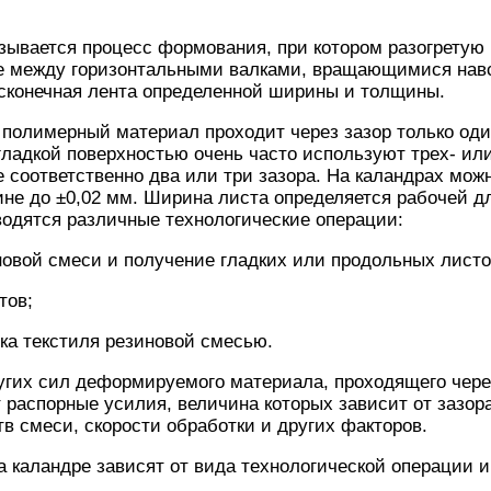
зывается процесс формования, при котором разогретую
е между горизонтальными валками, вращающимися навст
есконечная лента определенной ширины и толщины.
полимерный материал проходит через зазор только оди
гладкой поверхностью очень часто используют трех- ил
соответственно два или три зазора. На каландрах мож
не до ±0,02 мм. Ширина листа определяется рабочей д
одятся различные технологические операции:
овой смеси и получение гладких или продольных листо
тов;
зка текстиля резиновой смесью.
угих сил деформируемого материала, проходящего чере
 распорные усилия, величина которых зависит от зазор
тв смеси, скорости обработки и других факторов.
а каландре зависят от вида технологической операции и 