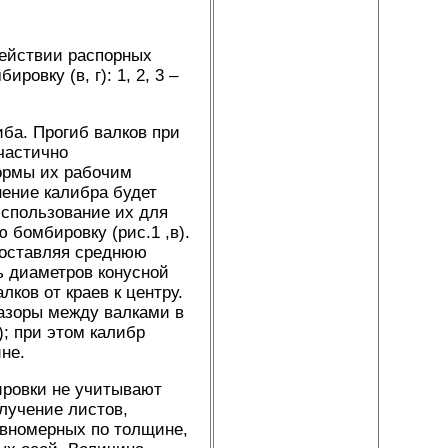
действии распорных
овку (в, г): 1, 2, 3 –
ба. Прогиб валков при
частично
ормы их рабочим
нение калибра будет
использование их для
бомбировку (рис.1 ,в).
, оставляя среднюю
ь диаметров конусной
ков от краев к центру.
зазоры между валками в
; при этом калибр
не.
ировки не учитывают
лучение листов,
авномерных по толщине,