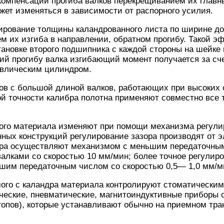
компенсации прогиба валков перекрещиванием их главн
ет изменяться в зависимости от распорного усилия.
лирование толщины каландрованного листа по ширине до
ем их изгиба в направлении, обратном прогибу. Такой э
ановке второго подшипника с каждой стороны на шейке 
й прогибу валка изгибающий момент получается за сче
авлическим цилиндром.
ов с большой длиной валков, работающих при высоких 
й точности калибра полотна применяют совместно все 
ого материала изменяют при помощи механизма регулир
ных конструкций регулирование зазора производят от э
ора осуществляют механизмом с меньшим передаточн
алками со скоростью 10 мм/мин; более точное регулир
шим передаточным числом со скоростью 0,5— 1,0 мм/м
ого с каландра материала контролируют стоматически
ческие, пневматические, магнитоиндуктивные приборы 
опов), которые устанавливают обычно на приемном тра