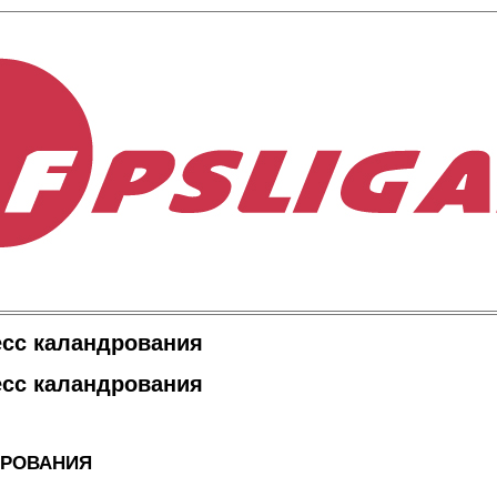
есс каландрования
есс каландрования
ДРОВАНИ
Я