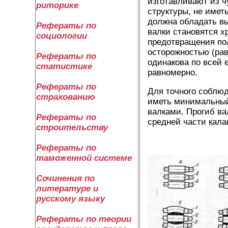
изготавливают из ч
риторике
структуры, не имет
должна обладать вы
Рефераты по
валки становятся 
социологии
предотвращения пол
осторожностью (рав
Рефераты по
одинакова по всей 
статистике
равномерно.
Рефераты по
Для точного соблюд
страхованию
иметь минимальный
валками. Прогиб ва
Рефераты по
средней части кала
строительству
Рефераты по
таможенной системе
Сочинения по
литературе и
русскому языку
Рефераты по теории