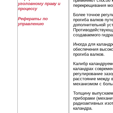
применяют способ 
уголовному праву и
перекрещивания мож
процессу
Более точное регу
Рефераты по
прогиба валков пут
управлению
дополнительной уст
Противодействующи
создаваемого гидр
Иногда для каландр
обеспечения высоко
прогиба валков.
Калибр каландруем
каландрах современ
регулирование заз
расстояние между в
механизмом с боль
Толщину выпускаем
приборами (механи
радиоактивных изот
каландра.