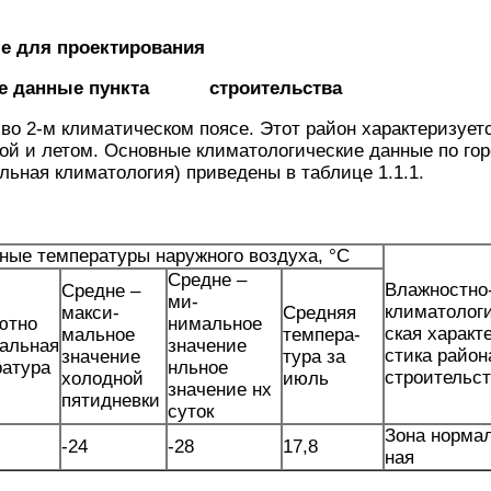
е для проектирова­ния
ие данные пункта строительства
во 2-м климатическом поясе. Этот район характеризуе
й и летом. Ос­новные климатологические данные по го
ль­ная климатология) приведены в таблице 1.1.1.
ные температуры наружного воздуха, °С
Средне –
Влажностно
Средне –
ми­
климатолог
макси­
Средняя
ютно
нимальное
ская характ
мальное
темпера­
альная
значение
стика район
значение
тура за
ратура
нльное
строительс
холодной
июль
значение нх
пятидневки
суток
Зона норма
-24
-28
17,8
ная