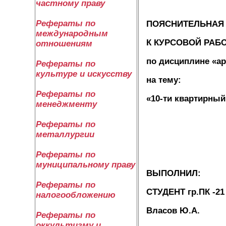
частному праву
Рефераты по
ПОЯСНИТЕЛЬНАЯ
международным
К КУРСОВОЙ РАБ
отношениям
по дисциплине «ар
Рефераты по
культуре и искусству
на тему:
Рефераты по
«10-ти квартирный
менеджменту
Рефераты по
металлургии
Рефераты по
муниципальному праву
ВЫПО
Рефераты по
СТУДЕН
налогообложению
Власо
Рефераты по
оккультизму и