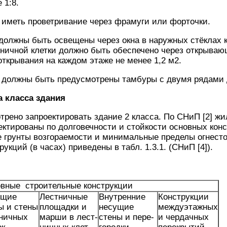
 1:8.
иметь проветривание через фрамуги или форточки.
должны быть освещены через окна в наружных стёклах к
тничной клетки должно быть обеспечено через открыва
кры­ва­ния на каждом этаже не менее 1,2 м2.
 должны быть предусмотрены тамбуры с двумя ря­дами 
а класса здания
рено запроектировать здание 2 класса. По СНиП [2] жи
ктированы по долговечности и стойкости основных конс
е грунты возгораемости и минимальные пределы огнест
укций (в часах) приведены в табл. 1.3.1. (СНиП [4]).
вные строительные конструкции
ущие
Лестничные
Внутренние
Конструкции
ы и стены
площадки и
несущие
междуэтажных
ничных
марши в лест­
стены и пере­
и чердачных