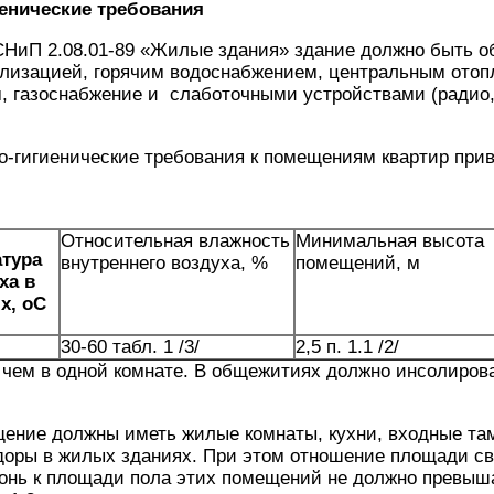
иенические требования
СНиП 2.08.01-89 «Жилые здания» здание должно быть о
ализацией, горячим водоснабжением, центральным отоп
, газоснабжение и слаботочными устройствами (радио,
-гигиенические требования к помещениям квартир приве
Относительная влаж­ность
Минимальная высота
атура
внутреннего воз­духа, %
помещений, м
ха в
х, о
C
30-60 табл. 1 /3/
2,5 п. 1.1 /2/
 чем в одной ком­нате. В общежитиях должно инсолиров
щение должны иметь жилые комнаты, кухни, вход­ные та
идоры в жилых зданиях. При этом отношение площади с
онь к площади пола этих помещений не должно превыша