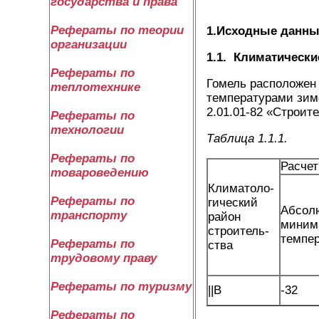
государства и права
Рефераты по теории
1.Исходные данны
организации
1.1.
Климатическ
Рефераты по
Гомель расположен 
теплотехнике
температурами зимо
2.01.01-82 «Строите
Рефераты по
технологии
Таблица 1.1.1.
Рефераты по
Расчет
товароведению
Климатоло­
Рефераты по
гический
Абсол
транспорту
район
миним
строитель­
темпе
Рефераты по
ства
трудовому праву
Рефераты по туризму
||В
-32
Рефераты по