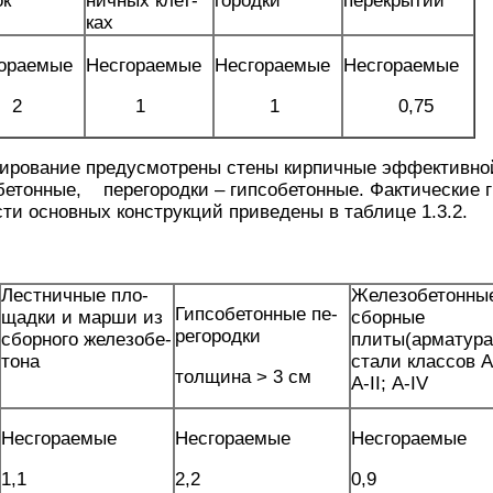
ок
ничных клет­
городки
перекрытий
ках
ораемые
Несгораемые
Несгораемые
Несгораемые
2
1
1
0,75
тирование предусмотрены стены кирпичные эффективной
етонные, перегородки – гипсобетонные. Фактические г
сти основных конструкций приведены в таблице 1.3.2.
Лестничные пло­
Железобетонны
Гипсобетонные пе­
щадки и марши из
сборные
регородки
сборного железобе­
плиты(арматура
тона
стали классов А-
толщина > 3 см
А-II; А-IV
Несгораемые
Несгораемые
Несгораемые
1,1
2,2
0,9