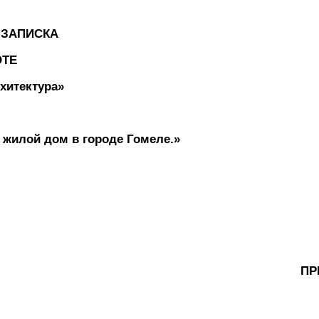
 ЗАПИСКА
ОТЕ
хитектура»
 жилой дом в городе Гомеле.»
ЛНИЛ: ПРОВЕР
Т гр.ПК -21 ПРЕПОДА
в Ю.А. Карамыше