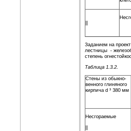
клет
Несг
||
Заданием на проек
лестницы - железоб
степень огнестойко
Таблица 1.3.2.
Стены из обыкно­
венного глиняного
кирпича d ³ 380 мм
Несгораемые
||