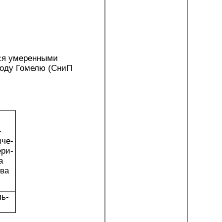
тся умеренными
роду Гомелю (СниП
-
иче­
ери­
а
тва
ль­