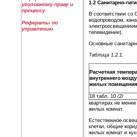
1.2 Санитарно-гиг
уголовному праву и
процессу
В соответствии со 
водопроводом, кан
Рефераты по
электроосвещением
управлению
телевидение).
Основные санитарно
Таблица 1.2.1.
Расчетная темпер
внутреннего возду
жи­лых помещения
18 табл. 10 /2/
квартирах не менее
жилых комнат.
Естественное осве
клетки, общие кор
жилых комнат и кух