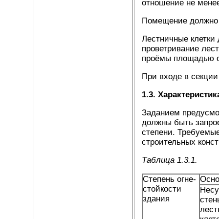
отношение не менее
Помещение должно 
Лестничные клетки 
проветривание лес
проёмы площадью от
При входе в секции
1.3. Характеристик
Заданием предусмот
должны быть запрое
степени. Требуемы
строительных констр
Таблица 1.3.1.
Степень огне­
Осно
стойкости
Нес
здания
стен
лест