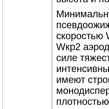
Минимальну
псевдоожиж
скоростью 
Wкр2 аэрод
силе тяжест
интенсивны
имеют стро
монодиспер
плотностью,