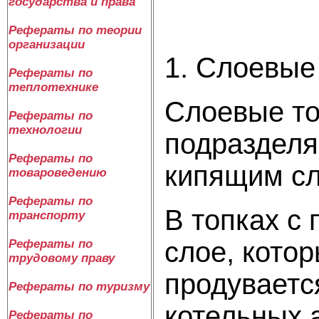
государства и права
Рефераты по теории
организации
1. Слоевые
Рефераты по
теплотехнике
Слоевые то
Рефераты по
технологии
подразделя
Рефераты по
кипящим с
товароведению
Рефераты по
В топках с 
транспорту
слое, кото
Рефераты по
трудовому праву
продуваетс
Рефераты по туризму
котельных 
Рефераты по