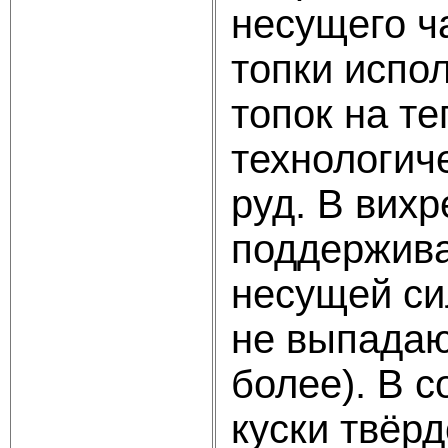
несущего ч
топки испо
топок на т
технологич
руд. В вих
поддержива
несущей си
не выпадаю
более). В 
куски твёр