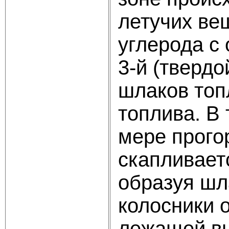
летучих ве
углерода с
3-й (тверд
шлаков топ
топлива. В
мере прого
скапливает
образуя шл
колосники 
лежащей вы