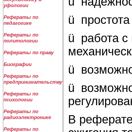
ü надежнос
уфологии
ü простота
Рефераты по
педагогике
ü работа с
Рефераты по
политологии
механическ
Рефераты по праву
Биографии
ü возможно
Рефераты по
предпринимательству
ü возможно
Рефераты по
регулирова
психологии
Рефераты по
В реферате
радиоэлектронике
Рефераты по