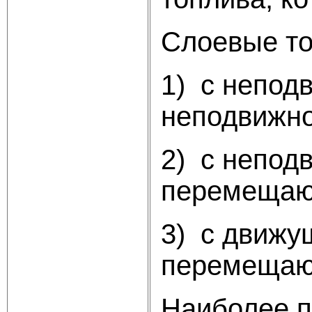
Слоевые топ
1) с непод
неподвижно
2) с непод
перемещающ
3) с движу
перемещающ
Наиболее п