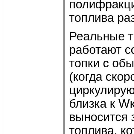
полифракци
топлива ра
Реальные т
работают с
топки с об
(когда скор
циркулирую
близка к W
выносится 
топлива, ко