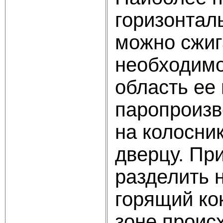
горизонтал
можно сжиг
необходимо
область ее
паропроизво
на колосни
дверцу. Пр
разделить 
горящий ко
зоне проис