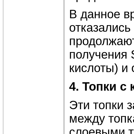
В данное в
отказались
продолжают
получения 
кислоты) и 
4. Топки с
Эти топки 
между топк
слоевыми т