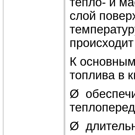
тепло- и м
слой повер
температур
происходит
К основным
топлива в 
Ø обеспечи
теплоперед
Ø длительн