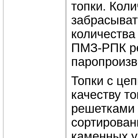
топки. Коли
забрасыват
количества
ПМЗ-РПК ре
паропроизв
Топки с це
качеству т
решетками 
сортирован
каменных у