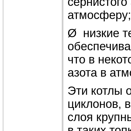
сернистого
атмосферу;
Ø низкие т
обеспечива
что в неко
азота в ат
Эти котлы 
циклонов, 
слоя крупн
в таких топ