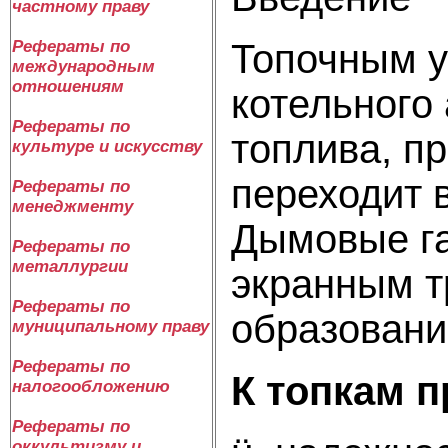
частному праву
Топочным у
Рефераты по
международным
отношениям
котельного
Рефераты по
топлива, п
культуре и искусству
переходит 
Рефераты по
менеджменту
Дымовые га
Рефераты по
металлургии
экранным т
Рефераты по
образовани
муниципальному праву
Рефераты по
К топкам 
налогообложению
Рефераты по
оккультизму и