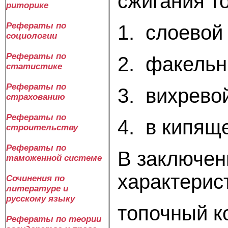
сжигания т
риторике
Рефераты по
1. слоевой
социологии
Рефераты по
2. факель
статистике
Рефераты по
3. вихрево
страхованию
Рефераты по
4. в кипящ
строительству
Рефераты по
В заключе
таможенной системе
характерист
Сочинения по
литературе и
русскому языку
топочный к
Рефераты по теории