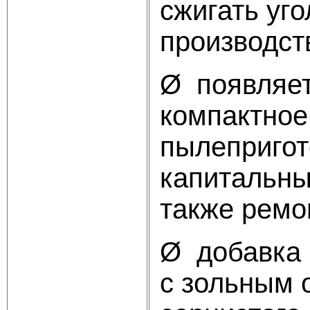
сжигать уг
производст
Ø появляет
компактное
пылепригот
капитальны
также ремо
Ø добавка 
с зольным 