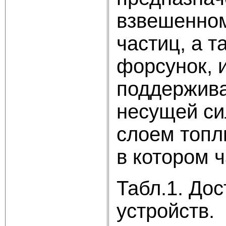
взвешенном
частиц, а 
форсунок, 
поддержива
несущей си
слоем топл
в котором 
Табл.1. До
устройств.