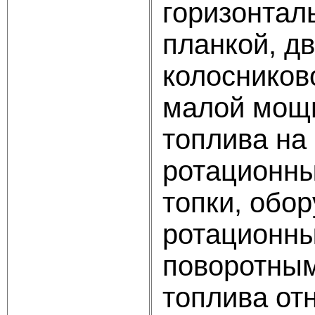
горизонтал
планкой, д
колосников
малой мощн
топлива на
ротационны
топки, обо
ротационны
поворотным
топлива от