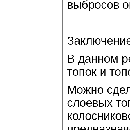
выбросов о
Заключени
В данном р
топок и топ
Можно сдел
слоевых то
колосников
предназнач