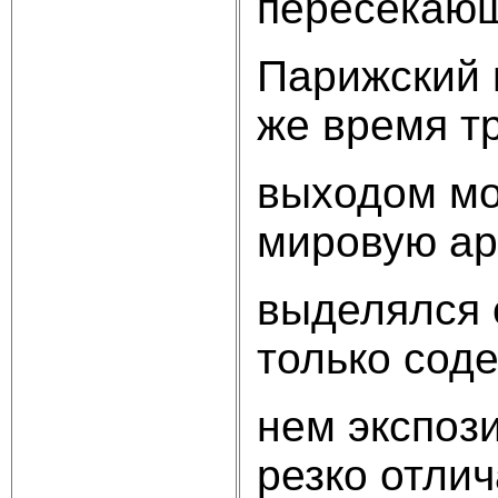
пересекающ
Парижский 
же время 
выходом мо
мировую ар
выделялся 
только сод
нем экспоз
резко отли