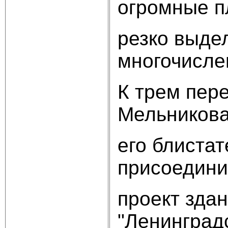
огромные п
резко выде
многочисле
К трем пер
Мельникова
его блистат
присоедини
проект зда
"Ленинград