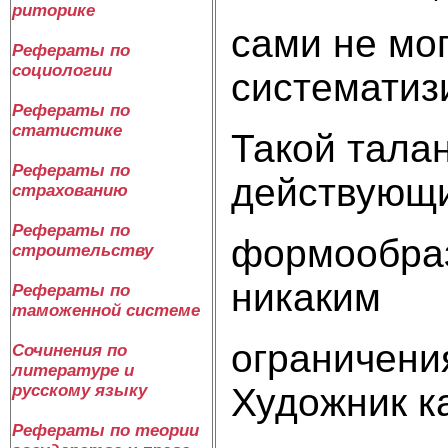
риторике
сами не мог
Рефераты по
социологии
систематиз
Рефераты по
статистике
Такой тала
Рефераты по
действующ
страхованию
Рефераты по
формообра
строительству
никаким
Рефераты по
таможенной системе
ограничени
Сочинения по
литературе и
Художник к
русскому языку
Рефераты по теории