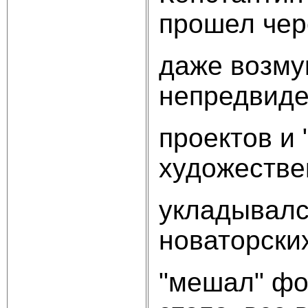
прошел чере
даже возму
непредвиде
проектов и
художестве
укладывался
новаторски
"мешал" фо