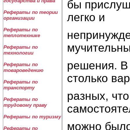
государства и права
бы прислуш
Рефераты по теории
легко и
организации
Рефераты по
непринужден
теплотехнике
мучительны
Рефераты по
технологии
решения. В
Рефераты по
товароведению
столько ва
Рефераты по
транспорту
разных, что
Рефераты по
самостоятел
трудовому праву
Рефераты по туризму
можно было
Рефераты по