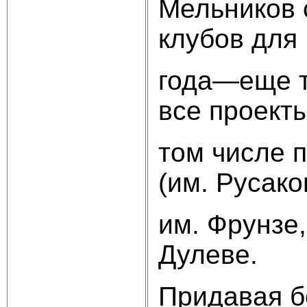
Мельников 
клубов для
года—еще т
все проект
том числе 
(им. Русако
им. Фрунзе
Дулеве.
Придавая б