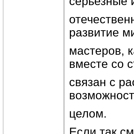
серьезные и
отечественн
развитие м
мастеров, к
вместе со с
связан с р
возможност
целом.
Если так см