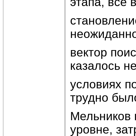
этапа, все 
становлени
неожиданно
вектор пои
казалось н
условиях п
трудно было
Мельников 
уровне, за