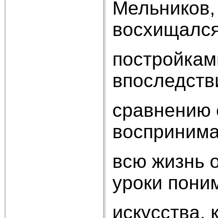
Мельников,
восхищалс
постройкам
впоследств
сравнению 
воспринимал
всю жизнь 
уроки пони
искусства, 