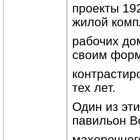
проекты 192
жилой комп
рабочих дом
своим форм
контрастир
тех лет.
Один из эт
павильон В
махорочног