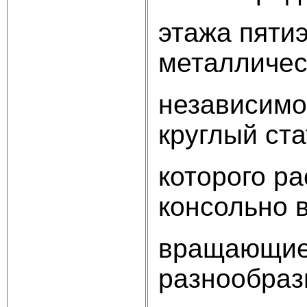
этажа пяти
металличес
независимо 
круглый ста
которого р
консольно 
вращающиес
разнообраз