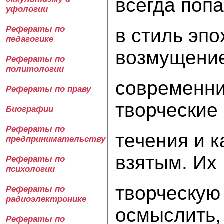
всегда поп
уфологии
Рефераты по
в стиль эп
педагогике
возмущени
Рефераты по
политологии
современни
Рефераты по праву
творческие
Биографии
Рефераты по
течения и к
предпринимательству
взятым. Их
Рефераты по
психологии
творческую
Рефераты по
радиоэлектронике
осмыслить,
Рефераты по