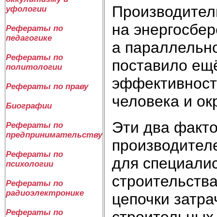
Производител
уфологии
на энергосбе
Рефераты по
педагогике
а параллельн
Рефераты по
поставило ещё
политологии
эффективност
Рефераты по праву
человека и о
Биографии
Эти два факт
Рефераты по
предпринимательству
производителе
Рефераты по
для специалис
психологии
строительства
Рефераты по
радиоэлектронике
цепочки затра
Рефераты по
строительных