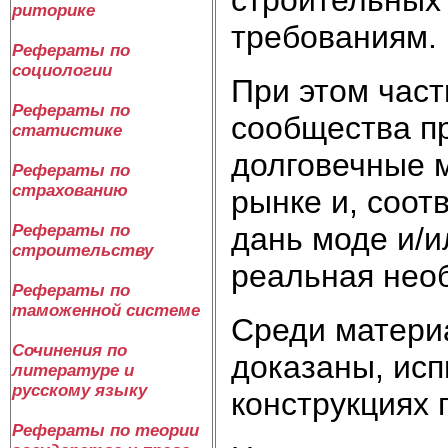
риторике
требованиям.
Рефераты по
социологии
При этом час
Рефераты по
сообщества пр
статистике
долговечные 
Рефераты по
страхованию
рынке и, соот
дань моде и/и
Рефераты по
строительству
реальная нео
Рефераты по
таможенной системе
Среди материа
Сочинения по
доказаны, ис
литературе и
русскому языку
конструкциях 
Рефераты по теории