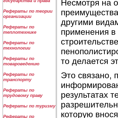
Несмотря на 
государства и права
преимущества
Рефераты по теории
организации
другими видам
Рефераты по
применения в
теплотехнике
строительстве
Рефераты по
технологии
пенополистир
Рефераты по
то делается э
товароведению
Это связано, 
Рефераты по
транспорту
информирован
Рефераты по
результатах т
трудовому праву
разрешительны
Рефераты по туризму
которую внос
Рефераты по