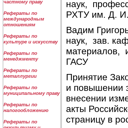
наук, профес
частному праву
РХТУ им. Д. 
Рефераты по
международным
отношениям
Вадим Григорь
Рефераты по
наук, зав. ка
культуре и искусству
материалов, и
Рефераты по
менеджменту
ГАСУ
Рефераты по
Принятие Зак
металлургии
и повышении 
Рефераты по
муниципальному праву
внесении изм
Рефераты по
акты Российс
налогообложению
страницу в ро
Рефераты по
оккультизму и